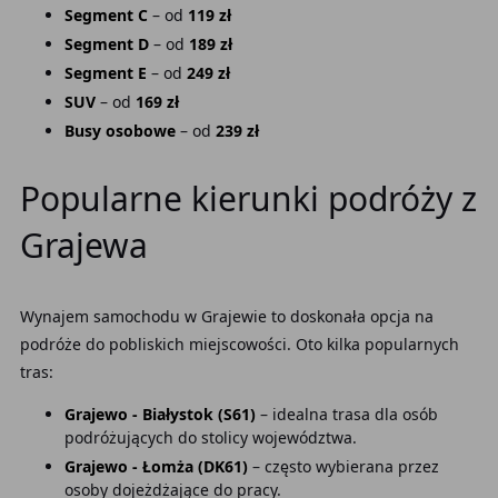
Segment C
– od
119 zł
Segment D
– od
189 zł
Segment E
– od
249 zł
SUV
– od
169 zł
Busy osobowe
– od
239 zł
Popularne kierunki podróży z
Grajewa
Wynajem samochodu w Grajewie to doskonała opcja na
podróże do pobliskich miejscowości. Oto kilka popularnych
tras:
Grajewo - Białystok (S61)
– idealna trasa dla osób
podróżujących do stolicy województwa.
Grajewo - Łomża (DK61)
– często wybierana przez
osoby dojeżdżające do pracy.