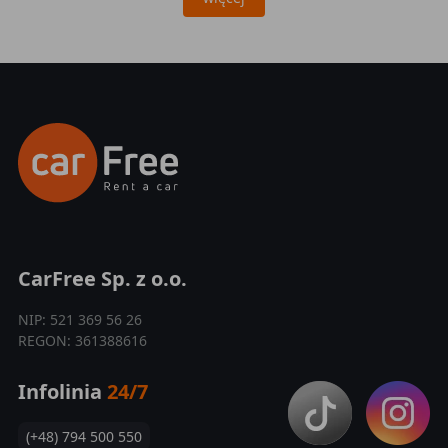
CarFree Sp. z o.o.
NIP: 521 369 56 26
REGON: 361388616
Infolinia
24/7
(+48) 794 500 550