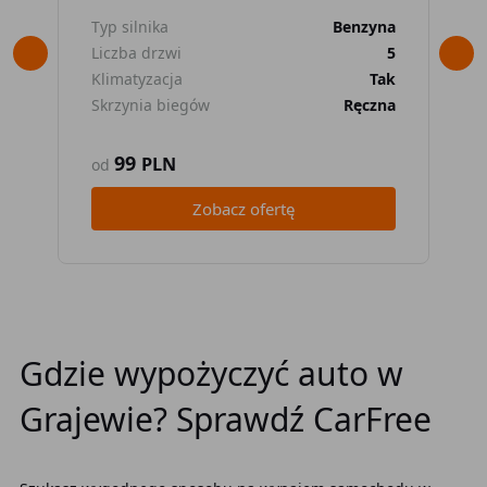
Typ silnika
Benzyna
Typ
Liczba drzwi
5
Lic
Klimatyzacja
Tak
Kli
Skrzynia biegów
Ręczna
Skr
99
PLN
od
od
Zobacz ofertę
Gdzie wypożyczyć auto w
Grajewie? Sprawdź CarFree