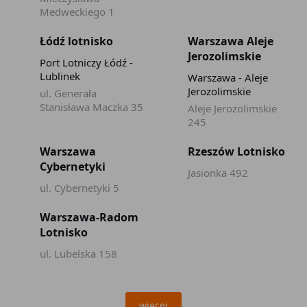
Medweckiego 1
Łódź lotnisko
Warszawa Aleje
Jerozolimskie
Port Lotniczy Łódź -
Lublinek
Warszawa - Aleje
Jerozolimskie
ul. Generała
Stanisława Maczka 35
Aleje Jerozolimskie
245
Warszawa
Rzeszów Lotnisko
Cybernetyki
Jasionka 492
ul. Cybernetyki 5
Warszawa-Radom
Lotnisko
ul. Lubelska 158
więcej