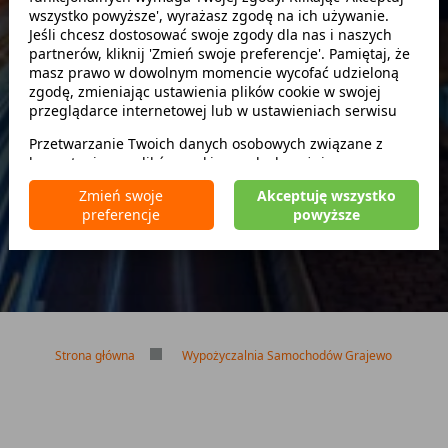
wszystko powyższe', wyrażasz zgodę na ich używanie.
Szukaj
Jeśli chcesz dostosować swoje zgody dla nas i naszych
partnerów, kliknij 'Zmień swoje preferencje'. Pamiętaj, że
masz prawo w dowolnym momencie wycofać udzieloną
zwróć w innym miejscu
zgodę, zmieniając ustawienia plików cookie w swojej
przeglądarce internetowej lub w ustawieniach serwisu
Przetwarzanie Twoich danych osobowych związane z
korzystaniem z plików cookie w celach wyżej
Brak kaucji
wymienionych jest prowadzone przez
CarFree sp. z o.o.
z
Brak limitu kilometrów
Zmień swoje
Akceptuję wszystko
siedzibą w Warszawie (02-677), ul. Cybernetyki 5,
Bezpłatne odwołanie rezerwacji
preferencje
powyższe
będącego administratorem danych. W niektórych
przypadkach administratorami danych mogą być również
nasi partnerzy. Szczegółowe informacje na temat
korzystania przez nas i naszych partnerów z plików cookie
oraz przetwarzania Twoich danych osobowych, w tym
dotyczące Twoich uprawnień, zawarte są w naszej
Polityce prywatności.
Strona główna
Wypożyczalnia Samochodów Grajewo