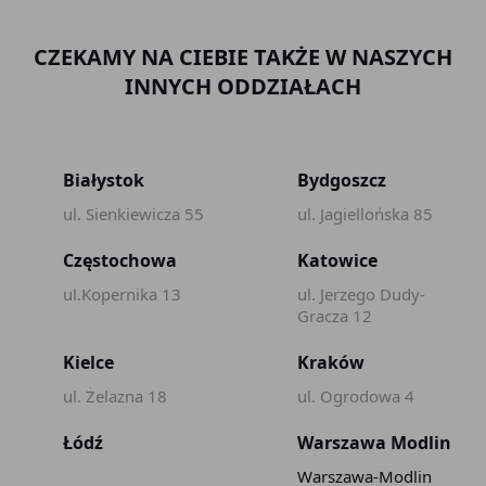
CZEKAMY NA CIEBIE TAKŻE W NASZYCH
INNYCH ODDZIAŁACH
Białystok
Bydgoszcz
ul. Sienkiewicza 55
ul. Jagiellońska 85
Częstochowa
Katowice
ul.Kopernika 13
ul. Jerzego Dudy-
Gracza 12
Kielce
Kraków
ul. Żelazna 18
ul. Ogrodowa 4
Łódź
Warszawa Modlin
Warszawa-Modlin