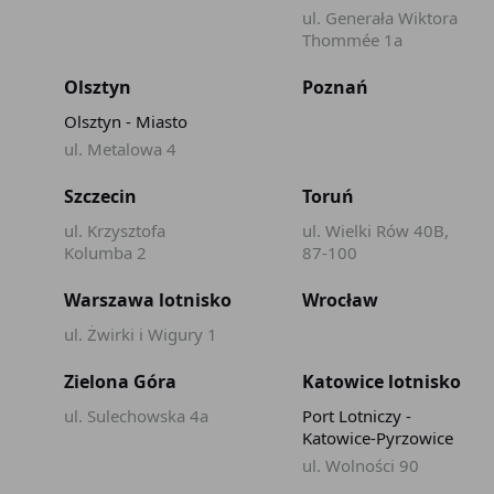
ul. Generała Wiktora
Thommée 1a
Olsztyn
Poznań
Olsztyn - Miasto
ul. Metalowa 4
Szczecin
Toruń
ul. Krzysztofa
ul. Wielki Rów 40B,
Kolumba 2
87-100
Warszawa lotnisko
Wrocław
ul. Żwirki i Wigury 1
Zielona Góra
Katowice lotnisko
ul. Sulechowska 4a
Port Lotniczy -
Katowice-Pyrzowice
ul. Wolności 90