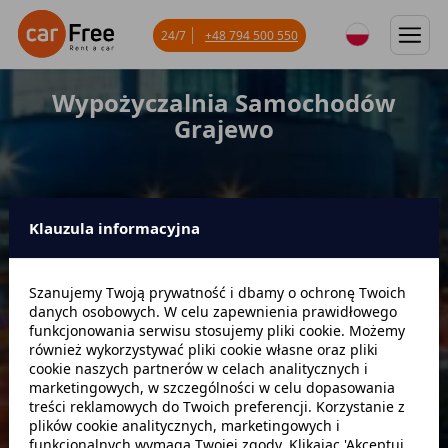
24/7
+48 794 500 550
Wypożyczalnia Samochodów
Grajewo
Klauzula informacyjna
Miejsce odbioru
Szanujemy Twoją prywatność i dbamy o ochronę Twoich
danych osobowych. W celu zapewnienia prawidłowego
Data odbioru
Godzina
funkcjonowania serwisu stosujemy pliki cookie. Możemy
również wykorzystywać pliki cookie własne oraz pliki
cookie naszych partnerów w celach analitycznych i
marketingowych, w szczególności w celu dopasowania
Data zwrotu
Godzina
treści reklamowych do Twoich preferencji. Korzystanie z
plików cookie analitycznych, marketingowych i
funkcjonalnych wymaga Twojej zgody. Klikając 'Akceptuj