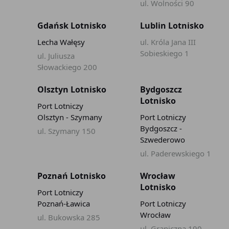
ul. Wolności 90
Gdańsk Lotnisko
Lublin Lotnisko
Lecha Wałęsy
ul. Króla Jana III
Sobieskiego 1
ul. Juliusza
Słowackiego 200
Olsztyn Lotnisko
Bydgoszcz
Lotnisko
Port Lotniczy
Olsztyn - Szymany
Port Lotniczy
Bydgoszcz -
ul. Szymany 150
Szwederowo
ul. Paderewskiego 1
Poznań Lotnisko
Wrocław
Lotnisko
Port Lotniczy
Poznań-Ławica
Port Lotniczy
Wrocław
ul. Bukowska 285
ul. Graniczna 190