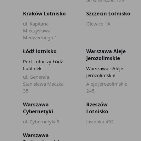
Kraków Lotnisko
Szczecin Lotnisko
ul. Kapitana
Glewice 1A
Mieczysława
Medweckiego 1
Łódź lotnisko
Warszawa Aleje
Jerozolimskie
Port Lotniczy Łódź -
Lublinek
Warszawa - Aleje
Jerozolimskie
ul. Generała
Stanisława Maczka
Aleje Jerozolimskie
35
245
Warszawa
Rzeszów
Cybernetyki
Lotnisko
ul. Cybernetyki 5
Jasionka 492
Warszawa-