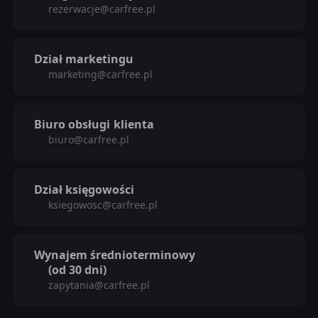
rezerwacje@carfree.pl
Dział marketingu
marketing@carfree.pl
Biuro obsługi
klienta
biuro@carfree.pl
Dział księgowości
ksiegowosc@carfree.pl
Wynajem średnioterminowy
(od 30 dni)
zapytania@carfree.pl