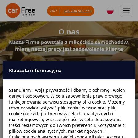
24/7
+48 794 500 550
O nas
Nasza Firma powstała z miłości do samochodów,
miarą naszej pracy jest zadowolenie Klienta
Klauzula informacyjna
Szanujemy Twoją prywatność i dbamy o ochronę Twoich
danych osobowych. W celu zapewnienia prawidłowego
funkcjonowania serwisu stosujemy pliki cookie. Możemy
również wykorzystywać pliki cookie własne oraz pliki
Strona główna
O nas
cookie naszych partnerów w celach analitycznych i
marketingowych, w szczególności w celu dopasowania
treści reklamowych do Twoich preferencji. Korzystanie z
JESTEŚMY PO TO BY SPEŁNIAĆ TWOJE
plików cookie analitycznych, marketingowych i
OCZEKIWANIA
funkcjonalnych wymaga Twojej zgody. Klikając 'Akceptuj