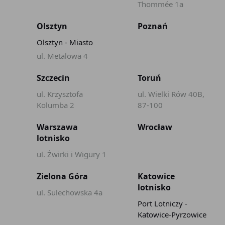
Thommée 1a
Olsztyn
Poznań
Olsztyn - Miasto
ul. Metalowa 4
Szczecin
Toruń
ul. Krzysztofa
ul. Wielki Rów 40B,
Kolumba 2
87-100
Warszawa
Wrocław
lotnisko
ul. Żwirki i Wigury 1
Zielona Góra
Katowice
lotnisko
ul. Sulechowska 4a
Port Lotniczy -
Katowice-Pyrzowice