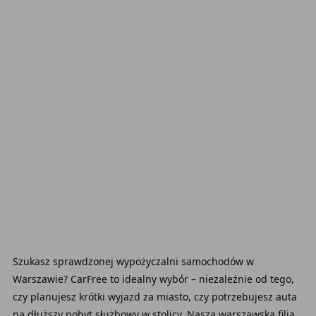
Szukasz sprawdzonej wypożyczalni samochodów w
Warszawie? CarFree to idealny wybór – niezależnie od tego,
czy planujesz krótki wyjazd za miasto, czy potrzebujesz auta
na dłuższy pobyt służbowy w stolicy. Nasza warszawska filia