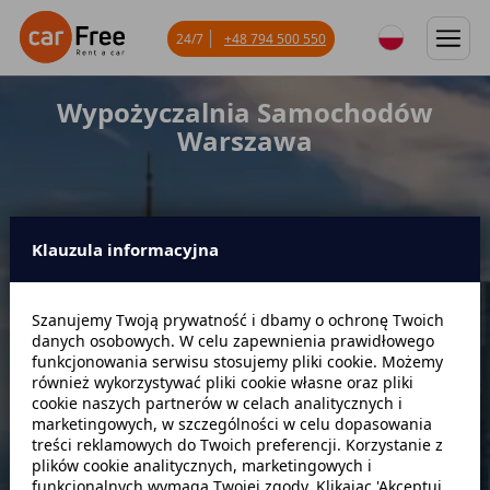
24/7
+48 794 500 550
Wypożyczalnia Samochodów
Warszawa
Klauzula informacyjna
Miejsce odbioru
Szanujemy Twoją prywatność i dbamy o ochronę Twoich
danych osobowych. W celu zapewnienia prawidłowego
Data odbioru
Godzina
funkcjonowania serwisu stosujemy pliki cookie. Możemy
również wykorzystywać pliki cookie własne oraz pliki
cookie naszych partnerów w celach analitycznych i
marketingowych, w szczególności w celu dopasowania
Data zwrotu
Godzina
treści reklamowych do Twoich preferencji. Korzystanie z
plików cookie analitycznych, marketingowych i
funkcjonalnych wymaga Twojej zgody. Klikając 'Akceptuj