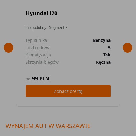
Hyundai i20
To
lub podobny - Segment B
lub
Typ silnika
Benzyna
Typ
Liczba drzwi
5
Lic
Klimatyzacja
Tak
Kli
Skrzynia biegów
Ręczna
Skr
99
PLN
od
od
Zobacz ofertę
WYNAJEM AUT W WARSZAWIE