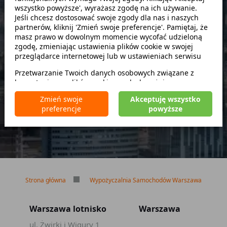
wszystko powyższe', wyrażasz zgodę na ich używanie.
Szukaj
Jeśli chcesz dostosować swoje zgody dla nas i naszych
partnerów, kliknij 'Zmień swoje preferencje'. Pamiętaj, że
masz prawo w dowolnym momencie wycofać udzieloną
zwróć w innym miejscu
zgodę, zmieniając ustawienia plików cookie w swojej
przeglądarce internetowej lub w ustawieniach serwisu
Przetwarzanie Twoich danych osobowych związane z
korzystaniem z plików cookie w celach wyżej
Brak kaucji
wymienionych jest prowadzone przez
CarFree sp. z o.o.
z
Brak limitu kilometrów
Zmień swoje
Akceptuję wszystko
siedzibą w Warszawie (02-677), ul. Cybernetyki 5,
Bezpłatne odwołanie rezerwacji
preferencje
powyższe
będącego administratorem danych. W niektórych
przypadkach administratorami danych mogą być również
nasi partnerzy. Szczegółowe informacje na temat
korzystania przez nas i naszych partnerów z plików cookie
oraz przetwarzania Twoich danych osobowych, w tym
dotyczące Twoich uprawnień, zawarte są w naszej
Polityce prywatności.
Strona główna
Wypożyczalnia Samochodów Warszawa
Warszawa lotnisko
Warszawa
ul. Żwirki i Wigury 1