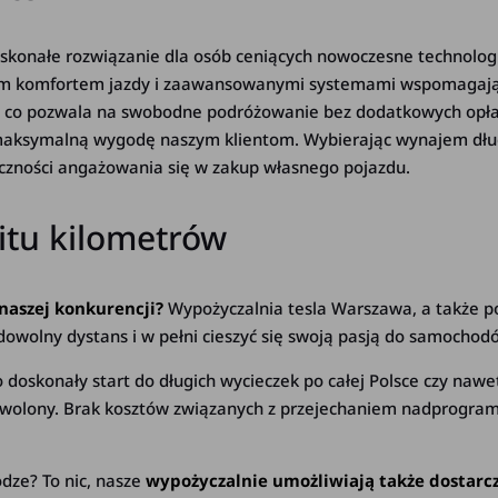
konałe rozwiązanie dla osób ceniących nowoczesne technologie
okim komfortem jazdy i zaawansowanymi systemami wspomagają
w, co pozwala na swobodne podróżowanie bez dodatkowych opła
aksymalną wygodę naszym klientom. Wybierając wynajem dług
eczności angażowania się w zakup własnego pojazdu.
itu kilometrów
aszej konkurencji?
Wypożyczalnia tesla Warszawa, a także po
dowolny dystans i w pełni cieszyć się swoją pasją do samochod
do doskonały start do długich wycieczek po całej Polsce czy na
dowolony. Brak kosztów związanych z przejechaniem nadprogram
odze? To nic, nasze
wypożyczalnie umożliwiają także dostarc