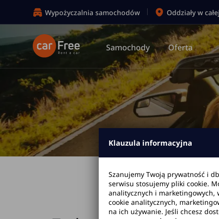
Wypożyczalnia samochodów
Oddziały w całe
Samochody
Oferta
Klauzula informacyjna
Szanujemy Twoją prywatność i d
Strona głó
serwisu stosujemy pliki cookie. 
analitycznych i marketingowych, 
cookie analitycznych, marketingo
na ich używanie. Jeśli chcesz dos