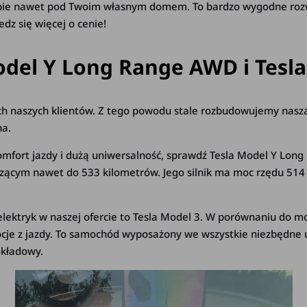
ie nawet pod Twoim własnym domem. To bardzo wygodne rozwią
dz się więcej o cenie!
odel Y Long Range AWD i Tesla
 naszych klientów. Z tego powodu stale rozbudowujemy naszą o
na.
 komfort jazdy i dużą uniwersalność, sprawdź Tesla Model Y L
zącym nawet do 533 kilometrów. Jego silnik ma moc rzędu 514 
y elektryk w naszej ofercie to Tesla Model 3. W porównaniu do
je z jazdy. To samochód wyposażony we wszystkie niezbędne u
okładowy.