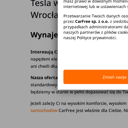
Tesla wynajem długote
masz prawo w dowolnym momencie 
internetowej lub w ustawieniach 
Wrocław, Katowice
Przetwarzanie Twoich danych oso
przez
CarFree sp. z o.o.
z siedzib
przypadkach administratorami dan
Wynajem Tesli
naszych partnerów z plików cook
- sprawdź o
naszej Polityce prywatności.
Interesują Cię auta przyszłości? W takim razie
napędem elektrycznym stają się z roku na rok co
ani chwili dłużej.
Zmień swoje 
Nasza oferta skierowana jest dla turystów, 
standardowy środek transportu, ale także być w
będziemy w stanie w pełni dopasować się do Tw
Jeżeli zależy Ci na wysokim komforcie, wysokim
samochodów
CarFree jest właśnie dla Ciebie. N