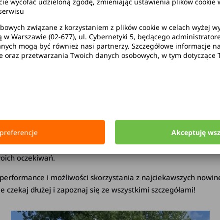
rminowy, wynajem Tesli Warsza
wycofać udzieloną zgodę, zmieniając ustawienia plików cookie w
serwisu
bowych związane z korzystaniem z plików cookie w celach wyżej 
ą w Warszawie (02-677), ul. Cybernetyki 5, będącego administrato
ych mogą być również nasi partnerzy. Szczegółowe informacje na 
ie oraz przetwarzania Twoich danych osobowych, w tym dotyczące 
fertę
 nie zastanawiaj się ani chwili dłużej i skorzystaj z naszej 
raz popularniejsze, gwarantując zupełnie nowe wrażenia płynące 
preferencje
Akceptuję ws
klientów indywidualnych, a także osób prowadzących firmy
.
ynajęte na różnego rodzaju uroczyste okazje, na przykład jako
oich oczekiwań.
 performance i możliwości skorzystania z najciekawszych nowin
ie czekaj dłużej i zapoznaj się ze wszystkimi szczegółami!