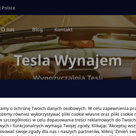
j Polsce
O nas
Blog
Kontakt
Tesla Wynajem
Wypożyczalnia Tesli
bamy o ochronę Twoich danych osobowych. W celu zapewnienia pr
wna
Oferta
Wypożyczalnia Samochodów Elektrycznych
Te
Możemy również wykorzystywać pliki cookie własne oraz pliki cookie
w szczególności w celu dopasowania treści reklamowych do Twoich p
wych i funkcjonalnych wymaga Twojej zgody. Klikając 'Akceptuj ws
tosować swoje zgody dla nas i naszych partnerów, kliknij 'Zmień swo