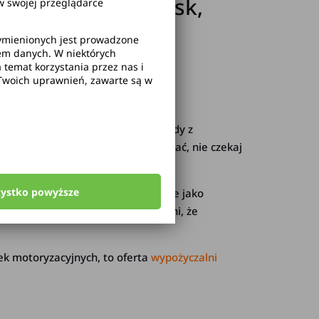
wa, Kraków, Gdańsk,
 swojej przeglądarce
wymienionych jest prowadzone
rem danych. W niektórych
temat korzystania przez nas i
Twoich uprawnień, zawarte są w
oferty na wynajem Tesli.
Samochody z
z jazdy. Jeżeli też chcesz je poznać, nie czekaj
zystko powyższe
 Nasze auto może być wykorzystane jako
 samochód do ślubu. Jesteśmy pewni, że
ek motoryzacyjnych, to oferta
wypożyczalni