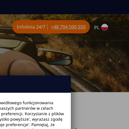
Infolinia
24/7
+48 794 500 550
PL
awidłowego funkcjonowania
sla Wynajem
 naszych partnerów w celach
referencji. Korzystanie z plików
zystko powyższe', wyrażasz zgodę
je preferencje'. Pamiętaj, że