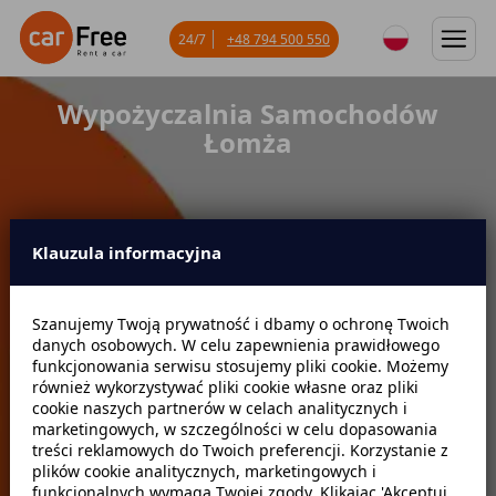
24/7
+48 794 500 550
Wypożyczalnia Samochodów
Łomża
Klauzula informacyjna
Miejsce odbioru
Szanujemy Twoją prywatność i dbamy o ochronę Twoich
danych osobowych. W celu zapewnienia prawidłowego
Data odbioru
Godzina
funkcjonowania serwisu stosujemy pliki cookie. Możemy
również wykorzystywać pliki cookie własne oraz pliki
cookie naszych partnerów w celach analitycznych i
marketingowych, w szczególności w celu dopasowania
Data zwrotu
Godzina
treści reklamowych do Twoich preferencji. Korzystanie z
plików cookie analitycznych, marketingowych i
funkcjonalnych wymaga Twojej zgody. Klikając 'Akceptuj