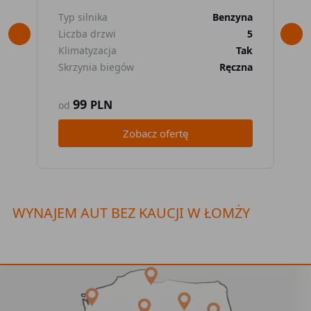
Typ silnika
Benzyna
Typ
Liczba drzwi
5
Lic
Klimatyzacja
Tak
Kli
Skrzynia biegów
Ręczna
Skr
99
PLN
od
od
Zobacz ofertę
WYNAJEM AUT BEZ KAUCJI W ŁOMŻY