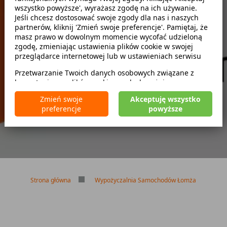
wszystko powyższe', wyrażasz zgodę na ich używanie.
Szukaj
Jeśli chcesz dostosować swoje zgody dla nas i naszych
partnerów, kliknij 'Zmień swoje preferencje'. Pamiętaj, że
masz prawo w dowolnym momencie wycofać udzieloną
zwróć w innym miejscu
zgodę, zmieniając ustawienia plików cookie w swojej
przeglądarce internetowej lub w ustawieniach serwisu
Przetwarzanie Twoich danych osobowych związane z
korzystaniem z plików cookie w celach wyżej
Brak kaucji
wymienionych jest prowadzone przez
CarFree sp. z o.o.
z
Brak limitu kilometrów
Zmień swoje
Akceptuję wszystko
siedzibą w Warszawie (02-677), ul. Cybernetyki 5,
Bezpłatne odwołanie rezerwacji
preferencje
powyższe
będącego administratorem danych. W niektórych
przypadkach administratorami danych mogą być również
nasi partnerzy. Szczegółowe informacje na temat
korzystania przez nas i naszych partnerów z plików cookie
oraz przetwarzania Twoich danych osobowych, w tym
dotyczące Twoich uprawnień, zawarte są w naszej
Polityce prywatności.
Strona główna
Wypożyczalnia Samochodów Łomża