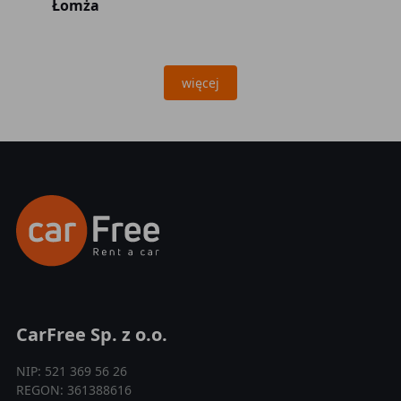
Łomża
więcej
CarFree Sp. z o.o.
NIP: 521 369 56 26
REGON: 361388616