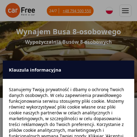
24/7
+48 794 500 550
Wynajem Busa 8-osobowego
Wypożyczalnia Busów 8-osobowych
Klauzula informacyjna
Szanujemy Twoją prywatność i dbamy o ochronę Twoich
danych osobowych. W celu zapewnienia prawidłowego
funkcjonowania serwisu stosujemy pliki cookie. Możemy
również wykorzystywać pliki cookie własne oraz pliki
Strona główna
Wynajem Busa 8-osobowego
cookie naszych partnerów w celach analitycznych i
marketingowych, w szczególności w celu dopasowania
treści reklamowych do Twoich preferencji. Korzystanie z
WYNAJEM BUSA 8-OSOBOWEGO
plików cookie analitycznych, marketingowych i
funkcjonalnych wymaga Twojej zgody. Klikając 'Akceptuj