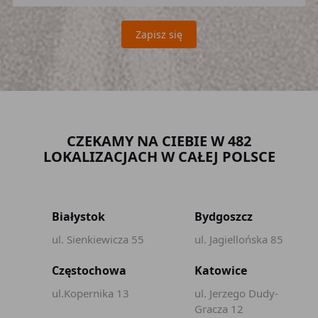
Zapisz się
CZEKAMY NA CIEBIE W 482
LOKALIZACJACH W CAŁEJ POLSCE
Białystok
Bydgoszcz
ul. Sienkiewicza 55
ul. Jagiellońska 85
Częstochowa
Katowice
ul.Kopernika 13
ul. Jerzego Dudy-
Gracza 12