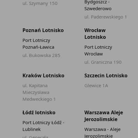
Bydgoszcz -
ul. Szymany 150
Szwederowo
ul. Paderewskiego 1
Poznań Lotnisko
Wrocław
Lotnisko
Port Lotniczy
Poznań-Ławica
Port Lotniczy
Wrocław
ul. Bukowska 285
ul. Graniczna 190
Kraków Lotnisko
Szczecin Lotnisko
ul. Kapitana
Glewice 1A
Mieczysława
Medweckiego 1
Łódź lotnisko
Warszawa Aleje
Jerozolimskie
Port Lotniczy Łódź -
Lublinek
Warszawa - Aleje
Jerozolimskie
ul. Generała