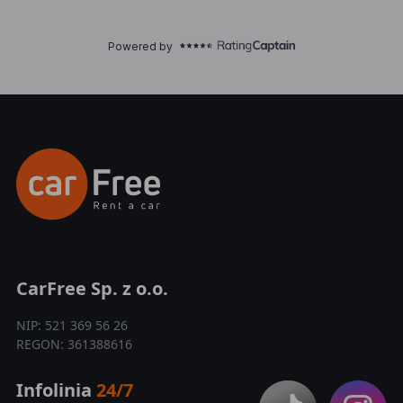
CarFree Sp. z o.o.
NIP: 521 369 56 26
REGON: 361388616
Infolinia
24/7