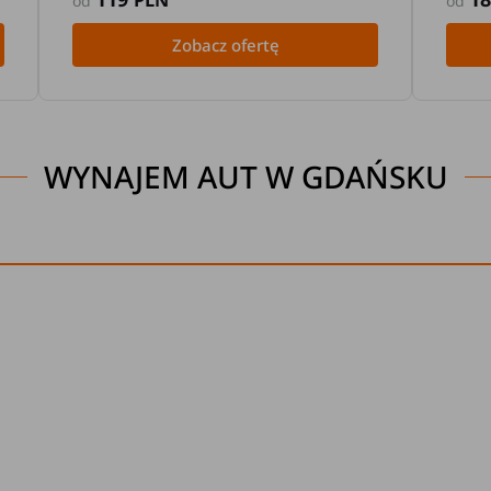
PLN
od
od
Zobacz ofertę
WYNAJEM AUT W GDAŃSKU