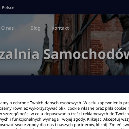
j Polsce
O nas
Blog
Kontakt
zalnia Samochodó
bamy o ochronę Twoich danych osobowych. W celu zapewnienia pr
Możemy również wykorzystywać pliki cookie własne oraz pliki cookie
Data zwrotu
Godzina
w szczególności w celu dopasowania treści reklamowych do Twoich p
wych i funkcjonalnych wymaga Twojej zgody. Klikając 'Akceptuj ws
tosować swoje zgody dla nas i naszych partnerów, kliknij 'Zmień swo