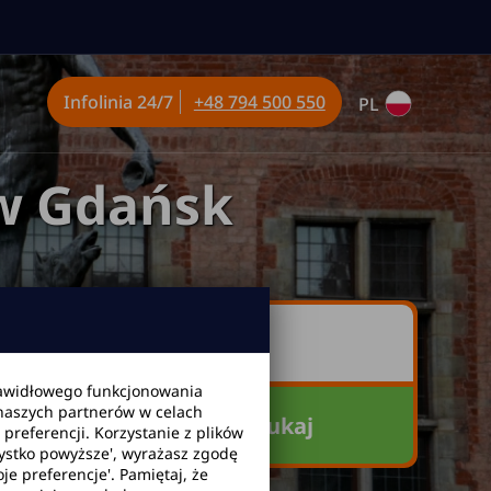
Infolinia
24/7
+48 794 500 550
PL
w Gdańsk
awidłowego funkcjonowania
 naszych partnerów w celach
Szukaj
referencji. Korzystanie z plików
zystko powyższe', wyrażasz zgodę
je preferencje'. Pamiętaj, że