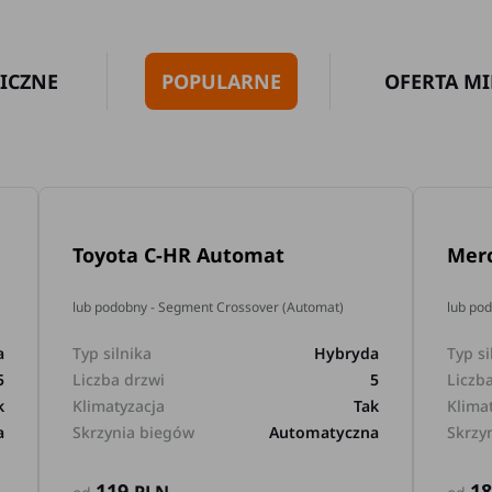
ICZNE
POPULARNE
OFERTA MI
Toyota C-HR Automat
Mer
lub podobny - Segment Crossover (Automat)
lub po
a
Typ silnika
Hybryda
Typ si
5
Liczba drzwi
5
Liczb
k
Klimatyzacja
Tak
Klima
a
Skrzynia biegów
Automatyczna
Skrzy
119
1