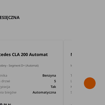
ESIĘCZNA
cedes CLA 200 Automat
Mercedes GLA 2
dobny - Segment D+ (Automat)
lub podobny - Segment D+
lnika
Benzyna
Typ silnika
a drzwi
5
Liczba drzwi
tyzacja
Tak
Klimatyzacja
nia biegów
Automatyczna
Skrzynia biegów
89
169