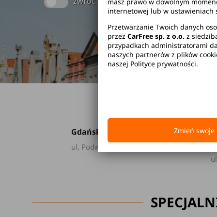
zwróć w innym miejscu
masz prawo w dowolnym momencie 
internetowej lub w ustawieniach 
Przetwarzanie Twoich danych oso
przez
CarFree sp. z o.o.
z siedzib
Brak kaucji
Br
przypadkach administratorami dan
naszych partnerów z plików cook
naszej Polityce prywatności.
Zmień swoje 
Gdańsk
G
ul. Podwale Grodzkie 2
L
u
SPECJALN