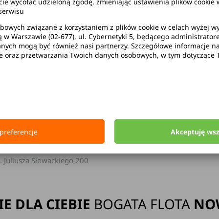
wycofać udzieloną zgodę, zmieniając ustawienia plików cookie w
serwisu
bowych związane z korzystaniem z plików cookie w celach wyżej 
ą w Warszawie (02-677), ul. Cybernetyki 5, będącego administrato
ak limitu kilometrów
Bezpłatne 
ych mogą być również nasi partnerzy. Szczegółowe informacje na 
ie oraz przetwarzania Twoich danych osobowych, w tym dotyczące 
Strona główna
Wypożyczalnia Samochodów Gdańsk
preferencje
Akceptuję ws
dańsk Lotnisko
Gdańsk
echa Wałęsy
l. Juliusza Słowackiego 200
IE DLA CIEBIE
BOGATA FLOTA
NO