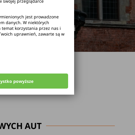
 swojej przeglądarce
wymienionych jest prowadzone
rem danych. W niektórych
odwołanie rezerwacji
temat korzystania przez nas i
Twoich uprawnień, zawarte są w
zystko powyższe
WYCH AUT