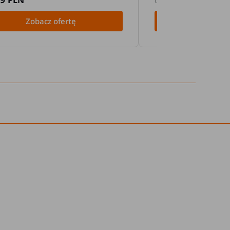
PLN
PLN
od
Zobacz ofertę
Zobacz 