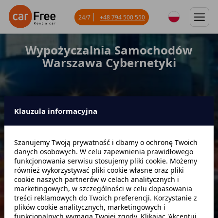
24/7
+48 794 500 550
Wypożyczalnia Samochodów
Warszawa Cybernetyki
Klauzula informacyjna
Miejsce odbioru
Szanujemy Twoją prywatność i dbamy o ochronę Twoich
danych osobowych. W celu zapewnienia prawidłowego
Data odbioru
Godzina
funkcjonowania serwisu stosujemy pliki cookie. Możemy
również wykorzystywać pliki cookie własne oraz pliki
cookie naszych partnerów w celach analitycznych i
marketingowych, w szczególności w celu dopasowania
Data zwrotu
Godzina
treści reklamowych do Twoich preferencji. Korzystanie z
plików cookie analitycznych, marketingowych i
funkcjonalnych wymaga Twojej zgody. Klikając 'Akceptuj