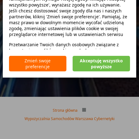
wszystko powyższe', wyrażasz zgodę na ich używanie.
Szukaj
Jeśli chcesz dostosować swoje zgody dla nas i naszych
partnerów, kliknij 'Zmień swoje preferencje'. Pamiętaj, że
masz prawo w dowolnym momencie wycofać udzieloną
zwróć w innym miejscu
zgodę, zmieniając ustawienia plików cookie w swojej
przeglądarce internetowej lub w ustawieniach serwisu
Przetwarzanie Twoich danych osobowych związane z
korzystaniem z plików cookie w celach wyżej
Brak kaucji
wymienionych jest prowadzone przez
CarFree sp. z o.o.
z
Brak limitu kilometrów
Zmień swoje
Akceptuję wszystko
siedzibą w Warszawie (02-677), ul. Cybernetyki 5,
Bezpłatne odwołanie rezerwacji
preferencje
powyższe
będącego administratorem danych. W niektórych
przypadkach administratorami danych mogą być również
nasi partnerzy. Szczegółowe informacje na temat
korzystania przez nas i naszych partnerów z plików cookie
oraz przetwarzania Twoich danych osobowych, w tym
dotyczące Twoich uprawnień, zawarte są w naszej
Polityce prywatności.
Strona główna
Wypożyczalnia Samochodów Warszawa Cybernetyki