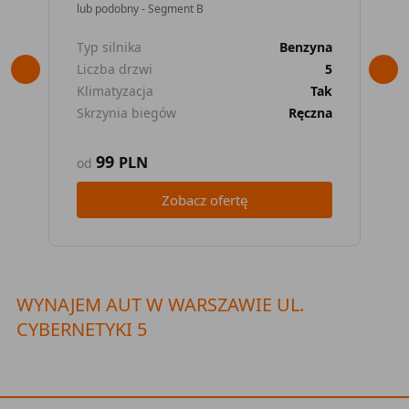
lub podobny - Segment B
lub
Typ silnika
Benzyna
Typ
Liczba drzwi
5
Lic
Klimatyzacja
Tak
Kli
Skrzynia biegów
Ręczna
Skr
99
PLN
od
od
Zobacz ofertę
WYNAJEM AUT W WARSZAWIE UL.
CYBERNETYKI 5