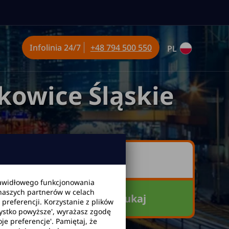
Infolinia
24/7
+48 794 500 550
PL
owice Śląskie
awidłowego funkcjonowania
 naszych partnerów w celach
Szukaj
referencji. Korzystanie z plików
zystko powyższe', wyrażasz zgodę
je preferencje'. Pamiętaj, że