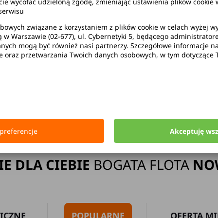
wycofać udzieloną zgodę, zmieniając ustawienia plików cookie w
serwisu
bowych związane z korzystaniem z plików cookie w celach wyżej 
ą w Warszawie (02-677), ul. Cybernetyki 5, będącego administrato
ak limitu kilometrów
Bezpłatne 
ych mogą być również nasi partnerzy. Szczegółowe informacje na 
ie oraz przetwarzania Twoich danych osobowych, w tym dotyczące 
Strona główna
Wypożyczalnia Samochodów Ząbkowice Śląskie
preferencje
Akceptuję ws
IE DLA CIEBIE
BOGATA FLOTA
NO
ICZNE
POPULARNE
OFERTA MI