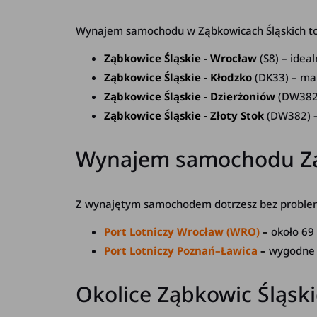
Wynajem samochodu w Ząbkowicach Śląskich to d
Ząbkowice Śląskie - Wrocław
(S8) – idea
Ząbkowice Śląskie - Kłodzko
(DK33) – mal
Ząbkowice Śląskie - Dzierżoniów
(DW382)
Ząbkowice Śląskie - Złoty Stok
(DW382) –
Wynajem samochodu Ząbk
Z wynajętym samochodem dotrzesz bez problemu
Port Lotniczy Wrocław (WRO)
–
około 69
Port Lotniczy Poznań–Ławica
–
wygodne p
Okolice Ząbkowic Śląski