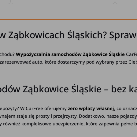
w Ząbkowicach Śląskich? Spraw
ochodu?
Wypożyczalnia samochodów Ząbkowice Śląskie
CarFr
 zarezerwować auto, które dostarczymy pod wybrany przez Ciebi
ów Ząbkowice Śląskie – bez kau
depozyty? W CarFree oferujemy
zero wpłaty własnej
, co oznac
ynajem staje się prosty i przejrzysty. Dodatkowo, nasze pojaz
 również kompleksowe ubezpieczenie, które zapewnia pełne b