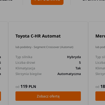
Toyota C-HR Automat
Mer
lub podobny - Segment Crossover (Automat)
lub po
a
Typ silnika
Hybryda
Typ si
5
Liczba drzwi
5
Liczb
k
Klimatyzacja
Tak
Klima
a
Skrzynia biegów
Automatyczna
Skrzy
119
1
PLN
od
od
Zobacz ofertę