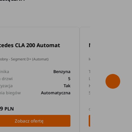
cedes CLA 200 Automat
Mercedes GLA 2
dobny - Segment D+ (Automat)
lub podobny - Segment D+
lnika
Benzyna
Typ silnika
a drzwi
5
Liczba drzwi
tyzacja
Tak
Klimatyzacja
nia biegów
Automatyczna
Skrzynia biegów
89
169
PLN
PLN
od
Zobacz ofertę
Zobacz 