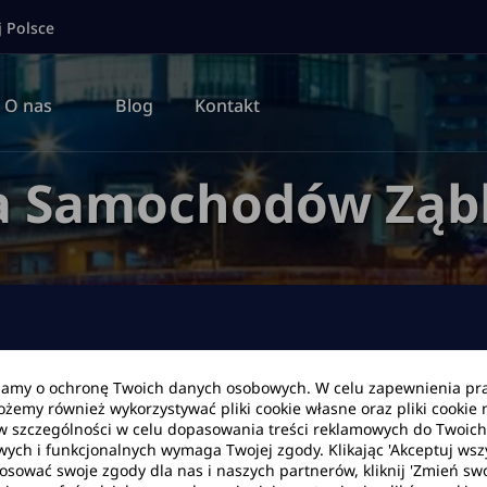
j Polsce
O nas
Blog
Kontakt
a Samochodów Ząbk
bamy o ochronę Twoich danych osobowych. W celu zapewnienia pr
Możemy również wykorzystywać pliki cookie własne oraz pliki cookie
Data zwrotu
Godzina
w szczególności w celu dopasowania treści reklamowych do Twoich p
wych i funkcjonalnych wymaga Twojej zgody. Klikając 'Akceptuj ws
tosować swoje zgody dla nas i naszych partnerów, kliknij 'Zmień swo