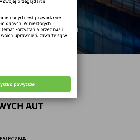
 swojej przeglądarce
wymienionych jest prowadzone
rem danych. W niektórych
odwołanie rezerwacji
temat korzystania przez nas i
Twoich uprawnień, zawarte są w
zystko powyższe
WYCH AUT
ESIĘCZNA