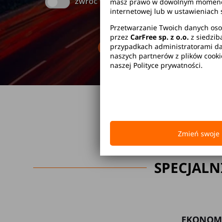
zwróć w innym miejscu
masz prawo w dowolnym momencie 
internetowej lub w ustawieniach 
Przetwarzanie Twoich danych oso
przez
CarFree sp. z o.o.
z siedzib
Brak kaucji
Br
przypadkach administratorami dan
naszych partnerów z plików cook
naszej Polityce prywatności.
Zmień swoje 
SPECJALN
EKONOM