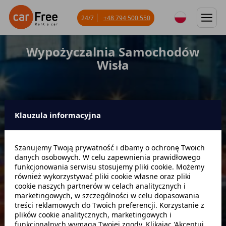
24/7
+48 794 500 550
Wypożyczalnia Samochodów
Wisła
Klauzula informacyjna
Miejsce odbioru
Szanujemy Twoją prywatność i dbamy o ochronę Twoich
danych osobowych. W celu zapewnienia prawidłowego
Data odbioru
Godzina
funkcjonowania serwisu stosujemy pliki cookie. Możemy
również wykorzystywać pliki cookie własne oraz pliki
cookie naszych partnerów w celach analitycznych i
marketingowych, w szczególności w celu dopasowania
Data zwrotu
Godzina
treści reklamowych do Twoich preferencji. Korzystanie z
plików cookie analitycznych, marketingowych i
funkcjonalnych wymaga Twojej zgody. Klikając 'Akceptuj