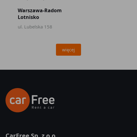
Warszawa-Radom
Lotnisko
ul. Lubelska 158
więcej
CarFree Sp. z o.o.