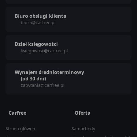
Biuro obsługi
klienta
biuro@carfree.pl
Dział księgowości
ksiegowosc@carfree.pl
Wynajem średnioterminowy
(od 30 dni)
zapytania@carfree.pl
Carfree
Oferta
Strona główna
Samochody