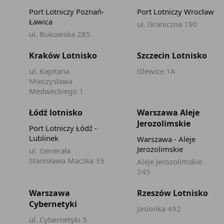
Port Lotniczy Poznań-
Port Lotniczy Wrocław
Ławica
ul. Graniczna 190
ul. Bukowska 285
Kraków Lotnisko
Szczecin Lotnisko
ul. Kapitana
Glewice 1A
Mieczysława
Medweckiego 1
Łódź lotnisko
Warszawa Aleje
Jerozolimskie
Port Lotniczy Łódź -
Lublinek
Warszawa - Aleje
Jerozolimskie
ul. Generała
Stanisława Maczka 35
Aleje Jerozolimskie
245
Warszawa
Rzeszów Lotnisko
Cybernetyki
Jasionka 492
ul. Cybernetyki 5