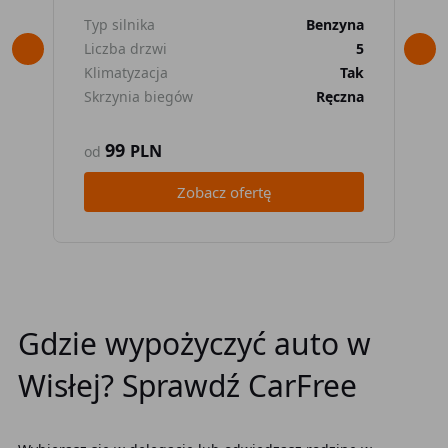
Typ silnika
Benzyna
Typ
Liczba drzwi
5
Lic
Klimatyzacja
Tak
Kli
Skrzynia biegów
Ręczna
Skr
99
PLN
od
od
Zobacz ofertę
Gdzie wypożyczyć auto w
Wisłej? Sprawdź CarFree