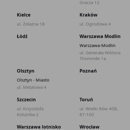
Gracza 12
Kielce
Kraków
ul. Żelazna 18
ul. Ogrodowa 4
Łódź
Warszawa Modlin
Warszawa-Modlin
ul. Generała Wiktora
Thommée 1a
Olsztyn
Poznań
Olsztyn - Miasto
ul. Metalowa 4
Szczecin
Toruń
ul. Krzysztofa
ul. Wielki Rów 40B,
Kolumba 2
87-100
Warszawa lotnisko
Wrocław