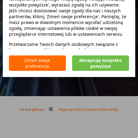
wszystko powyższe', wyrażasz zgodę na ich używanie.
Szukaj
Jeśli chcesz dostosować swoje zgody dla nas i naszych
partnerów, kliknij 'Zmień swoje preferencje'. Pamiętaj, że
masz prawo w dowolnym momencie wycofać udzieloną
zwróć w innym miejscu
zgodę, zmieniając ustawienia plików cookie w swojej
przeglądarce internetowej lub w ustawieniach serwisu
Przetwarzanie Twoich danych osobowych związane z
korzystaniem z plików cookie w celach wyżej
Brak kaucji
wymienionych jest prowadzone przez
CarFree sp. z o.o.
z
Brak limitu kilometrów
Zmień swoje
Akceptuję wszystko
siedzibą w Warszawie (02-677), ul. Cybernetyki 5,
Bezpłatne odwołanie rezerwacji
preferencje
powyższe
będącego administratorem danych. W niektórych
przypadkach administratorami danych mogą być również
nasi partnerzy. Szczegółowe informacje na temat
korzystania przez nas i naszych partnerów z plików cookie
oraz przetwarzania Twoich danych osobowych, w tym
dotyczące Twoich uprawnień, zawarte są w naszej
Polityce prywatności.
Strona główna
Wypożyczalnia Samochodów Wisła