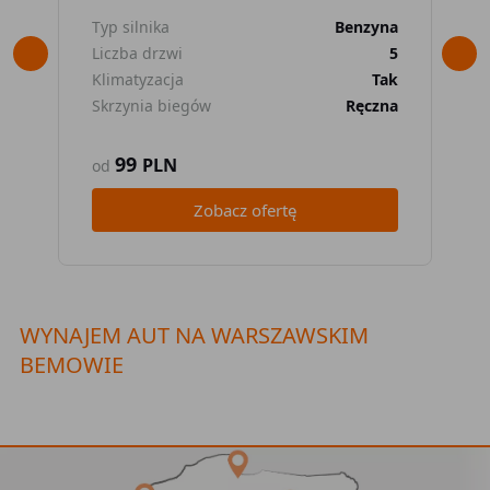
Typ silnika
Benzyna
Typ
Liczba drzwi
5
Lic
Klimatyzacja
Tak
Kli
Skrzynia biegów
Ręczna
Skr
99
PLN
od
od
Zobacz ofertę
WYNAJEM AUT NA WARSZAWSKIM
BEMOWIE