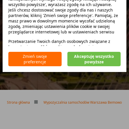
wszystko powyższe', wyrażasz zgodę na ich używanie.
Szukaj
Jeśli chcesz dostosować swoje zgody dla nas i naszych
partnerów, kliknij 'Zmień swoje preferencje'. Pamiętaj, że
masz prawo w dowolnym momencie wycofać udzieloną
zwróć w innym miejscu
zgodę, zmieniając ustawienia plików cookie w swojej
przeglądarce internetowej lub w ustawieniach serwisu
Przetwarzanie Twoich danych osobowych związane z
korzystaniem z plików cookie w celach wyżej
Brak kaucji
wymienionych jest prowadzone przez
CarFree sp. z o.o.
z
Brak limitu kilometrów
Zmień swoje
Akceptuję wszystko
siedzibą w Warszawie (02-677), ul. Cybernetyki 5,
Bezpłatne odwołanie rezerwacji
preferencje
powyższe
będącego administratorem danych. W niektórych
przypadkach administratorami danych mogą być również
nasi partnerzy. Szczegółowe informacje na temat
korzystania przez nas i naszych partnerów z plików cookie
oraz przetwarzania Twoich danych osobowych, w tym
dotyczące Twoich uprawnień, zawarte są w naszej
Polityce prywatności.
Strona główna
Wypożyczalnia samochodów Warszawa Bemowo