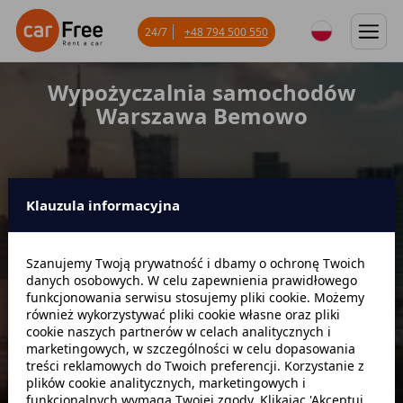
24/7
+48 794 500 550
Wypożyczalnia samochodów
Warszawa Bemowo
Klauzula informacyjna
Miejsce odbioru
Szanujemy Twoją prywatność i dbamy o ochronę Twoich
danych osobowych. W celu zapewnienia prawidłowego
Data odbioru
Godzina
funkcjonowania serwisu stosujemy pliki cookie. Możemy
również wykorzystywać pliki cookie własne oraz pliki
cookie naszych partnerów w celach analitycznych i
marketingowych, w szczególności w celu dopasowania
Data zwrotu
Godzina
treści reklamowych do Twoich preferencji. Korzystanie z
plików cookie analitycznych, marketingowych i
funkcjonalnych wymaga Twojej zgody. Klikając 'Akceptuj