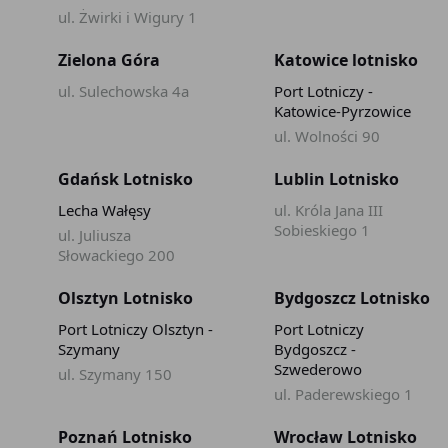
ul. Żwirki i Wigury 1
Zielona Góra
Katowice lotnisko
ul. Sulechowska 4a
Port Lotniczy -
Katowice-Pyrzowice
ul. Wolności 90
Gdańsk Lotnisko
Lublin Lotnisko
Lecha Wałęsy
ul. Króla Jana III
Sobieskiego 1
ul. Juliusza
Słowackiego 200
Olsztyn Lotnisko
Bydgoszcz Lotnisko
Port Lotniczy Olsztyn -
Port Lotniczy
Szymany
Bydgoszcz -
Szwederowo
ul. Szymany 150
ul. Paderewskiego 1
Poznań Lotnisko
Wrocław Lotnisko