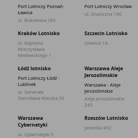
Port Lotniczy Poznań-
Port Lotniczy Wrocław
Ławica
ul. Graniczna 190
ul. Bukowska 285
Kraków Lotnisko
Szczecin Lotnisko
ul. Kapitana
Glewice 1A
Mieczysława
Medweckiego 1
Łódź lotnisko
Warszawa Aleje
Jerozolimskie
Port Lotniczy Łódź -
Lublinek
Warszawa - Aleje
Jerozolimskie
ul. Generała
Stanisława Maczka 35
Aleje Jerozolimskie
245
Warszawa
Rzeszów Lotnisko
Cybernetyki
Jasionka 492
ul. Cybernetyki 5