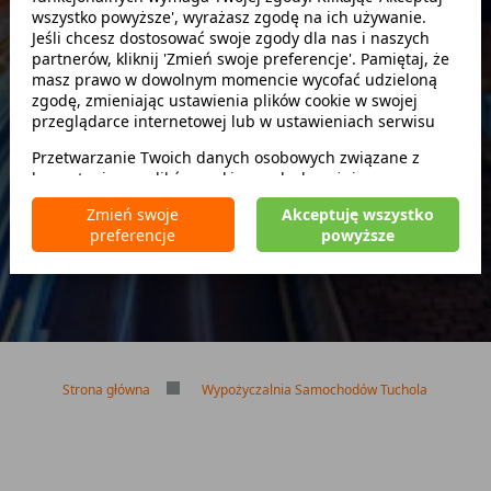
wszystko powyższe', wyrażasz zgodę na ich używanie.
Szukaj
Jeśli chcesz dostosować swoje zgody dla nas i naszych
partnerów, kliknij 'Zmień swoje preferencje'. Pamiętaj, że
masz prawo w dowolnym momencie wycofać udzieloną
zwróć w innym miejscu
zgodę, zmieniając ustawienia plików cookie w swojej
przeglądarce internetowej lub w ustawieniach serwisu
Przetwarzanie Twoich danych osobowych związane z
korzystaniem z plików cookie w celach wyżej
Brak kaucji
wymienionych jest prowadzone przez
CarFree sp. z o.o.
z
Brak limitu kilometrów
Zmień swoje
Akceptuję wszystko
siedzibą w Warszawie (02-677), ul. Cybernetyki 5,
Bezpłatne odwołanie rezerwacji
preferencje
powyższe
będącego administratorem danych. W niektórych
przypadkach administratorami danych mogą być również
nasi partnerzy. Szczegółowe informacje na temat
korzystania przez nas i naszych partnerów z plików cookie
oraz przetwarzania Twoich danych osobowych, w tym
dotyczące Twoich uprawnień, zawarte są w naszej
Polityce prywatności.
Strona główna
Wypożyczalnia Samochodów Tuchola