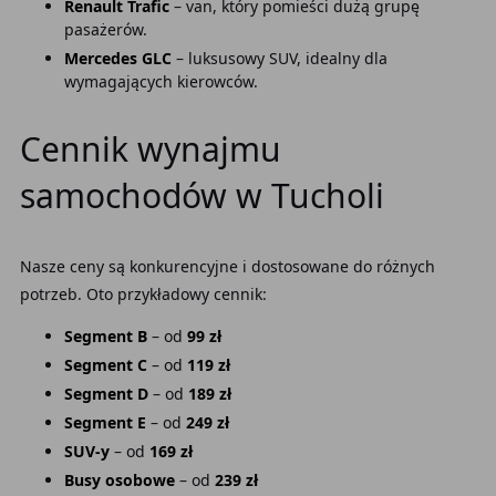
Renault Trafic
– van, który pomieści dużą grupę
pasażerów.
Mercedes GLC
– luksusowy SUV, idealny dla
wymagających kierowców.
Cennik wynajmu
samochodów w Tucholi
Nasze ceny są konkurencyjne i dostosowane do różnych
potrzeb. Oto przykładowy cennik:
Segment B
– od
99 zł
Segment C
– od
119 zł
Segment D
– od
189 zł
Segment E
– od
249 zł
SUV-y
– od
169 zł
Busy osobowe
– od
239 zł