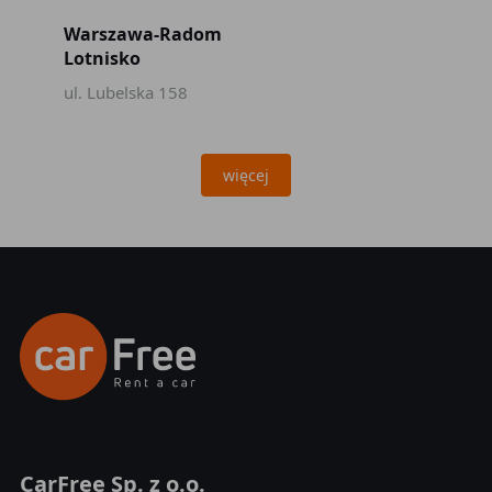
Warszawa-Radom
Lotnisko
ul. Lubelska 158
więcej
CarFree Sp. z o.o.