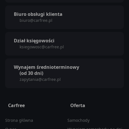
Biuro obsługi
klienta
biuro@carfree.pl
Dział księgowości
ksiegowosc@carfree.pl
Wynajem średnioterminowy
(od 30 dni)
zapytania@carfree.pl
Carfree
Oferta
Strona główna
Samochody