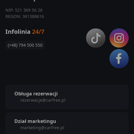
NIP: 521 369 56 26
REGON: 361388616
Infolinia
24/7
(+48) 794 500 550
Obługa rezerwacji
rezerwacje@carfree.pl
Dział marketingu
marketing@carfree.pl