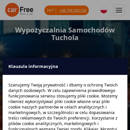
24/7
+48 794 500 550
Wypożyczalnia Samochodów
Tuchola
Klauzula informacyjna
Miejsce odbioru
Szanujemy Twoją prywatność i dbamy o ochronę Twoich
danych osobowych. W celu zapewnienia prawidłowego
Data odbioru
Godzina
funkcjonowania serwisu stosujemy pliki cookie. Możemy
również wykorzystywać pliki cookie własne oraz pliki
cookie naszych partnerów w celach analitycznych i
marketingowych, w szczególności w celu dopasowania
Data zwrotu
Godzina
treści reklamowych do Twoich preferencji. Korzystanie z
plików cookie analitycznych, marketingowych i
funkcjonalnych wymaga Twojej zgody. Klikając 'Akceptuj