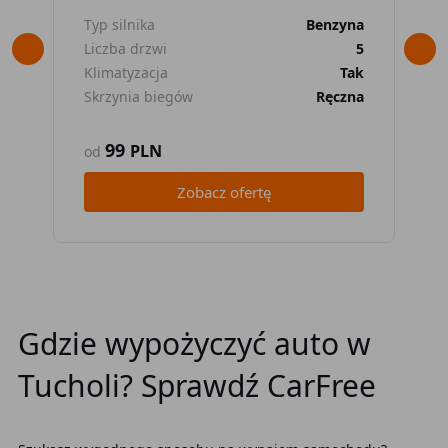
Typ silnika
Benzyna
Typ
Liczba drzwi
5
Lic
Klimatyzacja
Tak
Kli
Skrzynia biegów
Ręczna
Skr
99
PLN
od
od
Zobacz ofertę
Gdzie wypożyczyć auto w
Tucholi? Sprawdź CarFree