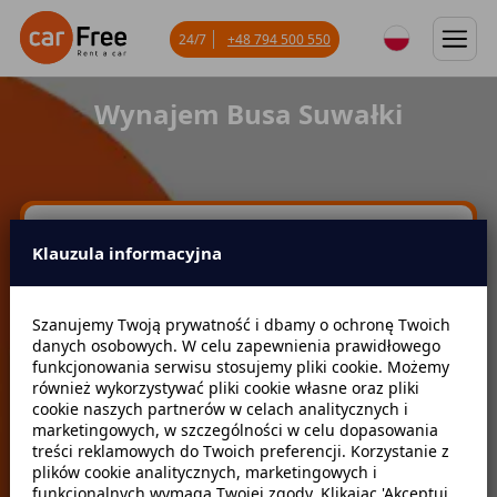
24/7
+48 794 500 550
Wynajem Busa Suwałki
Miejsce odbioru
Klauzula informacyjna
Data odbioru
Godzina
Szanujemy Twoją prywatność i dbamy o ochronę Twoich
danych osobowych. W celu zapewnienia prawidłowego
funkcjonowania serwisu stosujemy pliki cookie. Możemy
również wykorzystywać pliki cookie własne oraz pliki
Data zwrotu
Godzina
cookie naszych partnerów w celach analitycznych i
marketingowych, w szczególności w celu dopasowania
treści reklamowych do Twoich preferencji. Korzystanie z
plików cookie analitycznych, marketingowych i
Szukaj
funkcjonalnych wymaga Twojej zgody. Klikając 'Akceptuj