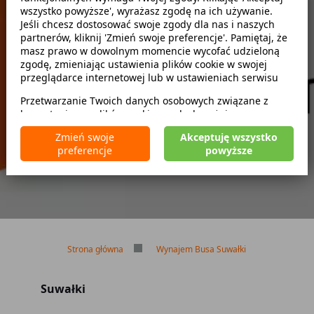
wszystko powyższe', wyrażasz zgodę na ich używanie.
Jeśli chcesz dostosować swoje zgody dla nas i naszych
partnerów, kliknij 'Zmień swoje preferencje'. Pamiętaj, że
zwróć w innym miejscu
masz prawo w dowolnym momencie wycofać udzieloną
zgodę, zmieniając ustawienia plików cookie w swojej
przeglądarce internetowej lub w ustawieniach serwisu
Przetwarzanie Twoich danych osobowych związane z
Brak kaucji
korzystaniem z plików cookie w celach wyżej
Brak limitu kilometrów
wymienionych jest prowadzone przez
CarFree sp. z o.o.
z
Bezpłatne odwołanie rezerwacji
Zmień swoje
Akceptuję wszystko
siedzibą w Warszawie (02-677), ul. Cybernetyki 5,
preferencje
powyższe
będącego administratorem danych. W niektórych
przypadkach administratorami danych mogą być również
nasi partnerzy. Szczegółowe informacje na temat
korzystania przez nas i naszych partnerów z plików cookie
oraz przetwarzania Twoich danych osobowych, w tym
dotyczące Twoich uprawnień, zawarte są w naszej
Polityce prywatności.
Strona główna
Wynajem Busa Suwałki
Suwałki