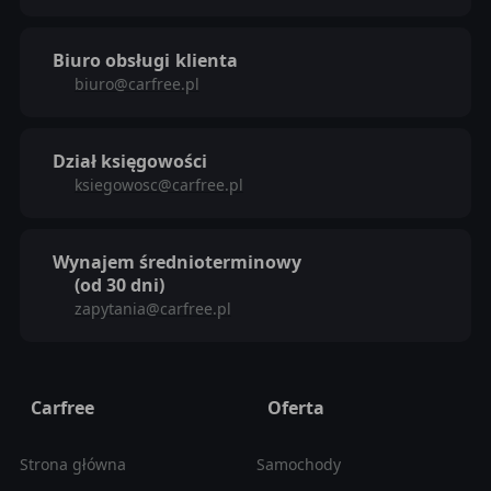
Biuro obsługi
klienta
biuro@carfree.pl
Dział księgowości
ksiegowosc@carfree.pl
Wynajem średnioterminowy
(od 30 dni)
zapytania@carfree.pl
Carfree
Oferta
Strona główna
Samochody