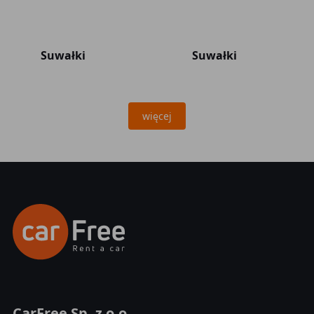
Suwałki
Suwałki
więcej
CarFree Sp. z o.o.