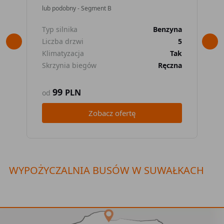
lub podobny - Segment B
lub
Typ silnika
Benzyna
Typ
Liczba drzwi
5
Lic
Klimatyzacja
Tak
Kli
Skrzynia biegów
Ręczna
Skr
99
PLN
od
od
Zobacz ofertę
WYPOŻYCZALNIA BUSÓW W SUWAŁKACH