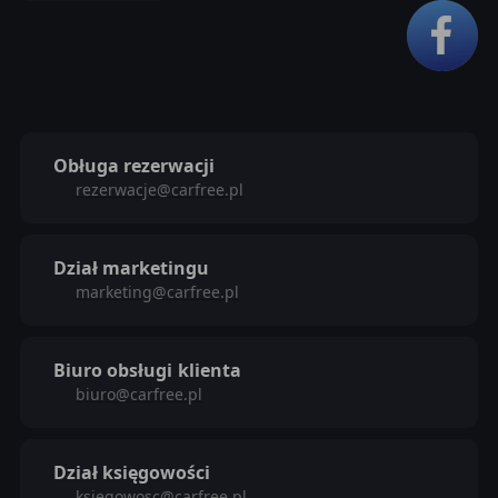
Obługa rezerwacji
rezerwacje@carfree.pl
Dział marketingu
marketing@carfree.pl
Biuro obsługi
klienta
biuro@carfree.pl
Dział księgowości
ksiegowosc@carfree.pl