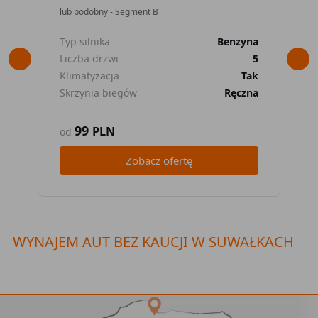
lub podobny - Segment B
lub
Typ silnika
Benzyna
Typ
Liczba drzwi
5
Lic
Klimatyzacja
Tak
Kli
Skrzynia biegów
Ręczna
Skr
99
PLN
od
od
Zobacz ofertę
WYNAJEM AUT BEZ KAUCJI W SUWAŁKACH