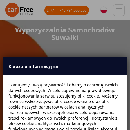
24/7
+48 794 500 550
Wypożyczalnia Samochodów
Suwałki
Klauzula informacyjna
Miejsce odbioru
Szanujemy Twoją prywatność i dbamy o ochronę Twoich
danych osobowych. W celu zapewnienia prawidłowego
Data odbioru
Godzina
funkcjonowania serwisu stosujemy pliki cookie. Możemy
również wykorzystywać pliki cookie własne oraz pliki
cookie naszych partnerów w celach analitycznych i
marketingowych, w szczególności w celu dopasowania
Data zwrotu
Godzina
treści reklamowych do Twoich preferencji. Korzystanie z
plików cookie analitycznych, marketingowych i
funkcjonalnych wymaga Twojej zgody. Klikając 'Akceptuj