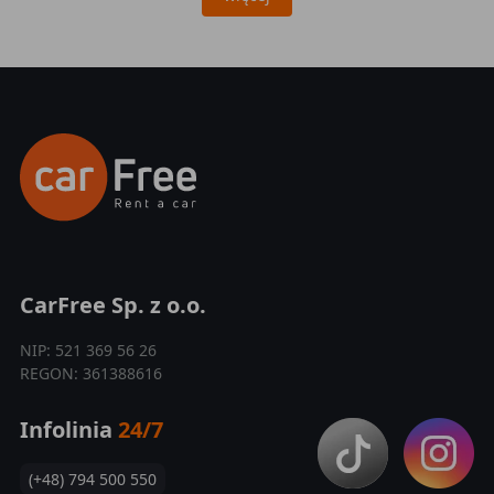
CarFree Sp. z o.o.
NIP: 521 369 56 26
REGON: 361388616
Infolinia
24/7
(+48) 794 500 550