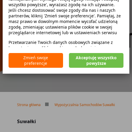
wszystko powyższe', wyrażasz zgodę na ich używanie.
Szukaj
Jeśli chcesz dostosować swoje zgody dla nas i naszych
partnerów, kliknij 'Zmień swoje preferencje'. Pamiętaj, że
masz prawo w dowolnym momencie wycofać udzieloną
zwróć w innym miejscu
zgodę, zmieniając ustawienia plików cookie w swojej
przeglądarce internetowej lub w ustawieniach serwisu
Przetwarzanie Twoich danych osobowych związane z
korzystaniem z plików cookie w celach wyżej
Brak kaucji
wymienionych jest prowadzone przez
CarFree sp. z o.o.
z
Brak limitu kilometrów
Zmień swoje
Akceptuję wszystko
siedzibą w Warszawie (02-677), ul. Cybernetyki 5,
Bezpłatne odwołanie rezerwacji
preferencje
powyższe
będącego administratorem danych. W niektórych
przypadkach administratorami danych mogą być również
nasi partnerzy. Szczegółowe informacje na temat
korzystania przez nas i naszych partnerów z plików cookie
oraz przetwarzania Twoich danych osobowych, w tym
dotyczące Twoich uprawnień, zawarte są w naszej
Polityce prywatności.
Strona główna
Wypożyczalnia Samochodów Suwałki
Suwałki