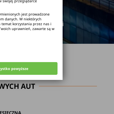
 swojej przeglądarce
wymienionych jest prowadzone
rem danych. W niektórych
odwołanie rezerwacji
temat korzystania przez nas i
Twoich uprawnień, zawarte są w
zystko powyższe
WYCH AUT
ESIĘCZNA