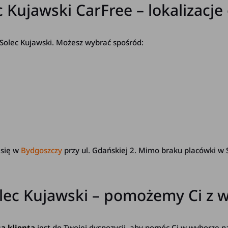
c Kujawski CarFree – lokalizac
 Solec Kujawski. Możesz wybrać spośród:
 się w
Bydgoszczy
przy ul. Gdańskiej 2. Mimo braku placówki w
olec Kujawski – pomożemy Ci 
a klienta
jest do Twojej dyspozycji, aby pomóc Ci w wyborze na