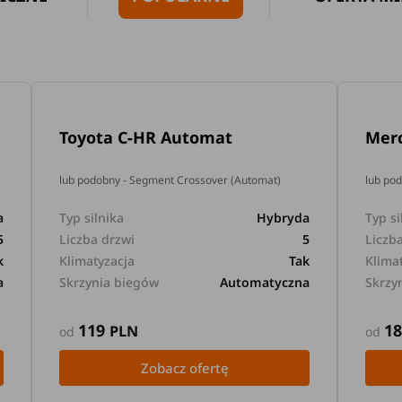
Toyota C-HR Automat
Mer
lub podobny - Segment Crossover (Automat)
lub po
a
Typ silnika
Hybryda
Typ si
5
Liczba drzwi
5
Liczb
k
Klimatyzacja
Tak
Klima
a
Skrzynia biegów
Automatyczna
Skrzy
119
1
PLN
od
od
Zobacz ofertę