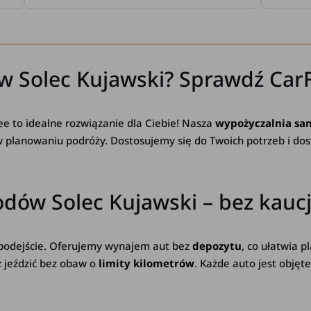
w Solec Kujawski? Sprawdź Car
ee to idealne rozwiązanie dla Ciebie! Nasza
wypożyczalnia sa
w planowaniu podróży. Dostosujemy się do Twoich potrzeb i dos
ów Solec Kujawski – bez kaucji
 podejście. Oferujemy wynajem aut bez
depozytu
, co ułatwia 
z jeździć bez obaw o
limity kilometrów
. Każde auto jest obję