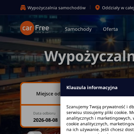
Wypożyczalnia samochodów
Oddziały w całe
Samochody
Oferta
Wypożyczaln
Klauzula informacyjna
Miejsce odbioru
Szanujemy Twoją prywatność i d
serwisu stosujemy pliki cookie. 
Data odbioru
Godzina
analitycznych i marketingowych, 
cookie analitycznych, marketingo
na ich używanie. Jeśli chcesz dos