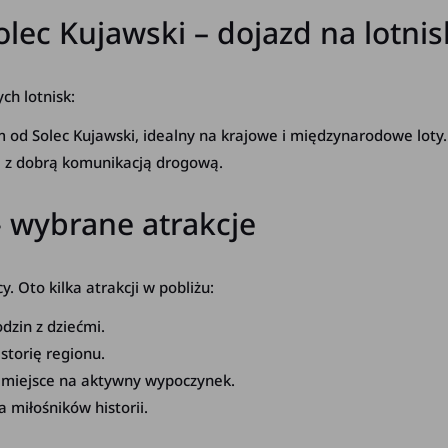
c Kujawski – dojazd na lotnis
ch lotnisk:
 od Solec Kujawski, idealny na krajowe i międzynarodowe loty.
le z dobrą komunikacją drogową.
- wybrane atrakcje
 Oto kilka atrakcji w pobliżu:
dzin z dziećmi.
storię regionu.
 miejsce na aktywny wypoczynek.
 miłośników historii.