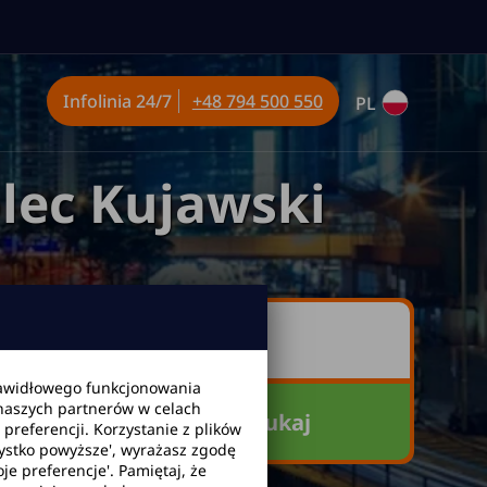
Infolinia
24/7
+48 794 500 550
PL
lec Kujawski
awidłowego funkcjonowania
 naszych partnerów w celach
Szukaj
referencji. Korzystanie z plików
zystko powyższe', wyrażasz zgodę
je preferencje'. Pamiętaj, że