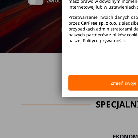
zwróć w innym miejscu
masz prawo w dowolnym momencie 
internetowej lub w ustawieniach 
Przetwarzanie Twoich danych oso
przez
CarFree sp. z o.o.
z siedzib
Brak kaucji
Br
przypadkach administratorami dan
naszych partnerów z plików cook
naszej Polityce prywatności.
Zmień swoje 
SPECJALN
EKONOM