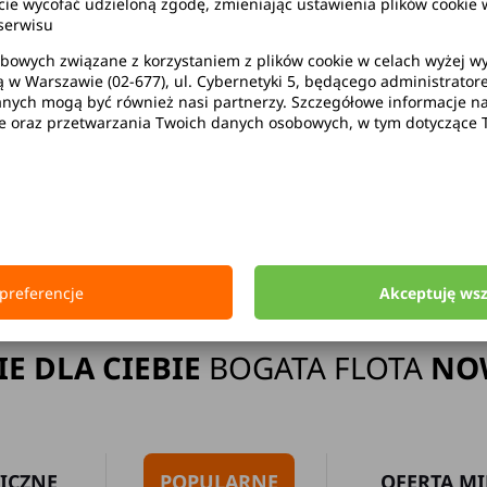
wycofać udzieloną zgodę, zmieniając ustawienia plików cookie w
serwisu
bowych związane z korzystaniem z plików cookie w celach wyżej 
ą w Warszawie (02-677), ul. Cybernetyki 5, będącego administrato
ak limitu kilometrów
Bezpłatne 
ych mogą być również nasi partnerzy. Szczegółowe informacje na 
ie oraz przetwarzania Twoich danych osobowych, w tym dotyczące 
Strona główna
Wypożyczalnia Samochodów Solec Kujawski
preferencje
Akceptuję ws
IE DLA CIEBIE
BOGATA FLOTA
NO
ICZNE
POPULARNE
OFERTA MI