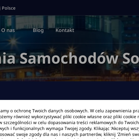
j Polsce
O nas
Blog
Kontakt
ia Samochodów So
bamy o ochronę Twoich danych osobowych. W celu zapewnienia pr
Możemy również wykorzystywać pliki cookie własne oraz pliki cookie
Data zwrotu
Godzina
w szczególności w celu dopasowania treści reklamowych do Twoich p
wych i funkcjonalnych wymaga Twojej zgody. Klikając 'Akceptuj ws
tosować swoje zgody dla nas i naszych partnerów, kliknij 'Zmień swo