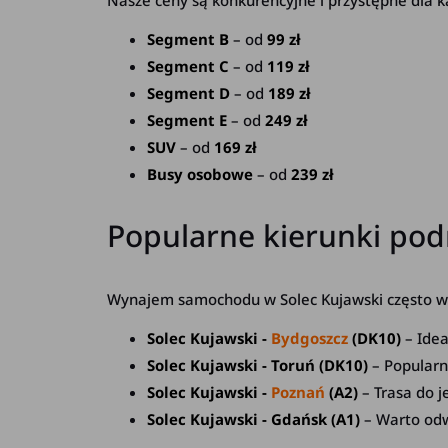
Nasze ceny są konkurencyjne i przystępne dla 
Segment B
– od
99 zł
Segment C
– od
119 zł
Segment D
– od
189 zł
Segment E
– od
249 zł
SUV
– od
169 zł
Busy osobowe
– od
239 zł
Popularne kierunki pod
Wynajem samochodu w Solec Kujawski często wy
Solec Kujawski -
Bydgoszcz
(DK10)
– Idea
Solec Kujawski - Toruń (DK10)
– Popularny
Solec Kujawski -
Poznań
(A2)
– Trasa do j
Solec Kujawski - Gdańsk (A1)
– Warto odw