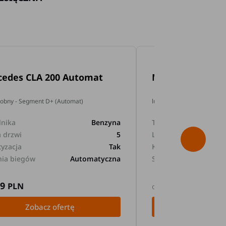
cedes CLA 200 Automat
Mercedes GLA 2
dobny - Segment D+ (Automat)
lub podobny - Segment D+
lnika
Benzyna
Typ silnika
a drzwi
5
Liczba drzwi
tyzacja
Tak
Klimatyzacja
nia biegów
Automatyczna
Skrzynia biegów
89
169
PLN
PLN
od
Zobacz ofertę
Zobacz 