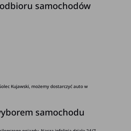
je odbioru samochodów
 Solec Kujawski, możemy dostarczyć auto w
z wyborem samochodu
jlepszego pojazdu. Nasza infolinia działa 24/7,