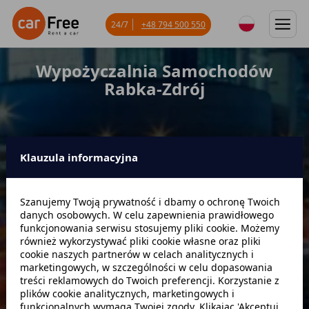
24/7
+48 794 500 550
Wypożyczalnia Samochodów
Rabka-Zdrój
Klauzula informacyjna
Miejsce odbioru
Szanujemy Twoją prywatność i dbamy o ochronę Twoich
danych osobowych. W celu zapewnienia prawidłowego
Data odbioru
Godzina
funkcjonowania serwisu stosujemy pliki cookie. Możemy
również wykorzystywać pliki cookie własne oraz pliki
cookie naszych partnerów w celach analitycznych i
marketingowych, w szczególności w celu dopasowania
Data zwrotu
Godzina
treści reklamowych do Twoich preferencji. Korzystanie z
plików cookie analitycznych, marketingowych i
funkcjonalnych wymaga Twojej zgody. Klikając 'Akceptuj