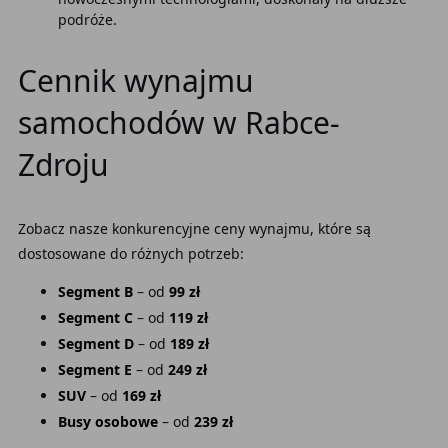
podróże.
Cennik wynajmu
samochodów w Rabce-
Zdroju
Zobacz nasze konkurencyjne ceny wynajmu, które są
dostosowane do różnych potrzeb:
Segment B
– od
99 zł
Segment C
– od
119 zł
Segment D
– od
189 zł
Segment E
– od
249 zł
SUV
– od
169 zł
Busy osobowe
– od
239 zł