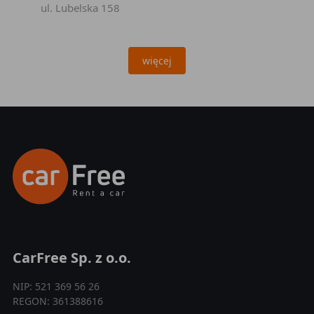
ul. Lubelska 158
więcej
CarFree Sp. z o.o.
NIP: 521 369 56 26
REGON: 361388616