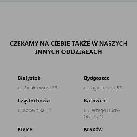
CZEKAMY NA CIEBIE TAKŻE W NASZYCH
INNYCH ODDZIAŁACH
Białystok
Bydgoszcz
ul. Sienkiewicza 55
ul. Jagiellońska 85
Częstochowa
Katowice
ul.Kopernika 13
ul. Jerzego Dudy-
Gracza 12
Kielce
Kraków