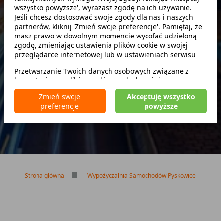
wszystko powyższe', wyrażasz zgodę na ich używanie.
Szukaj
Jeśli chcesz dostosować swoje zgody dla nas i naszych
partnerów, kliknij 'Zmień swoje preferencje'. Pamiętaj, że
masz prawo w dowolnym momencie wycofać udzieloną
zwróć w innym miejscu
zgodę, zmieniając ustawienia plików cookie w swojej
przeglądarce internetowej lub w ustawieniach serwisu
Przetwarzanie Twoich danych osobowych związane z
korzystaniem z plików cookie w celach wyżej
Brak kaucji
wymienionych jest prowadzone przez
CarFree sp. z o.o.
z
Brak limitu kilometrów
Zmień swoje
Akceptuję wszystko
siedzibą w Warszawie (02-677), ul. Cybernetyki 5,
Bezpłatne odwołanie rezerwacji
preferencje
powyższe
będącego administratorem danych. W niektórych
przypadkach administratorami danych mogą być również
nasi partnerzy. Szczegółowe informacje na temat
korzystania przez nas i naszych partnerów z plików cookie
oraz przetwarzania Twoich danych osobowych, w tym
dotyczące Twoich uprawnień, zawarte są w naszej
Polityce prywatności.
Strona główna
Wypożyczalnia Samochodów Pyskowice