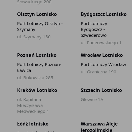
Słowackiego 200
Olsztyn Lotnisko
Bydgoszcz Lotnisko
Port Lotniczy Olsztyn -
Port Lotniczy
Szymany
Bydgoszcz -
Szwederowo
ul. Szymany 150
ul. Paderewskiego 1
Poznań Lotnisko
Wrocław Lotnisko
Port Lotniczy Poznań-
Port Lotniczy Wrocław
Ławica
ul. Graniczna 190
ul. Bukowska 285
Kraków Lotnisko
Szczecin Lotnisko
ul. Kapitana
Glewice 1A
Mieczysława
Medweckiego 1
Łódź lotnisko
Warszawa Aleje
Jerozolimskie