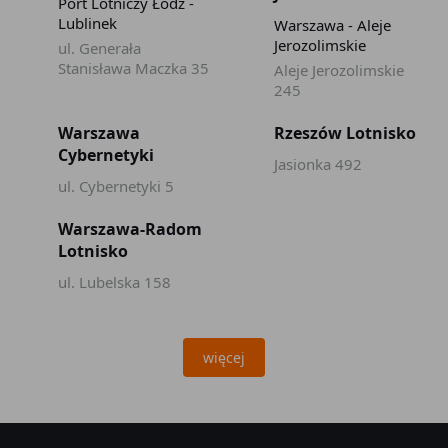
Port Lotniczy Łódź -
Lublinek
Warszawa - Aleje
Jerozolimskie
ul. Generała
Stanisława Maczka 35
Aleje Jerozolimskie
245
Warszawa
Rzeszów Lotnisko
Cybernetyki
Jasionka 492
ul. Cybernetyki 5
Warszawa-Radom
Lotnisko
ul. Lubelska 158
więcej