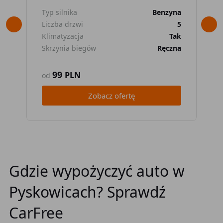
Typ silnika
Benzyna
Typ
Liczba drzwi
5
Lic
Klimatyzacja
Tak
Kli
Skrzynia biegów
Ręczna
Skr
99
PLN
od
od
Zobacz ofertę
Gdzie wypożyczyć auto w
Pyskowicach? Sprawdź
CarFree