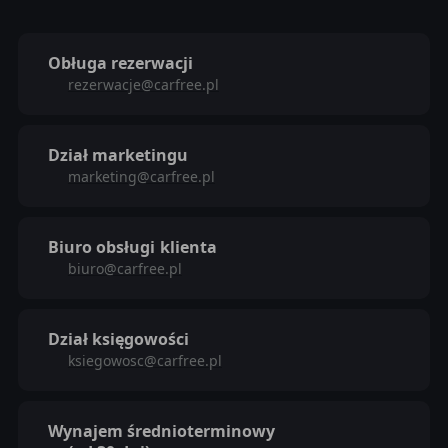
Obługa rezerwacji
rezerwacje@carfree.pl
Dział marketingu
marketing@carfree.pl
Biuro obsługi
klienta
biuro@carfree.pl
Dział księgowości
ksiegowosc@carfree.pl
Wynajem średnioterminowy