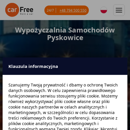
24/7
+48 794 500 550
Wypożyczalnia Samochodów
Pyskowice
Klauzula informacyjna
Miejsce odbioru
Szanujemy Twoją prywatność i dbamy o ochronę Twoich
danych osobowych. W celu zapewnienia prawidłowego
Data odbioru
Godzina
funkcjonowania serwisu stosujemy pliki cookie. Możemy
również wykorzystywać pliki cookie własne oraz pliki
cookie naszych partnerów w celach analitycznych i
marketingowych, w szczególności w celu dopasowania
Data zwrotu
Godzina
treści reklamowych do Twoich preferencji. Korzystanie z
plików cookie analitycznych, marketingowych i
funkcjonalnych wymaga Twojej zgody. Klikając 'Akceptuj