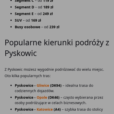
Segment C
– od
119 zł
Segment D
– od
189 zł
Segment E
– od
249 zł
SUV
– od
169 zł
Busy osobowe
– od
239 zł
Popularne kierunki podróży z
Pyskowic
Z Pyskowic możesz wygodnie podróżować do wielu miejsc.
Oto kilka popularnych tras:
Pyskowice -
Gliwice
(DK94)
– idealna trasa do
codziennych dojazdów.
Pyskowice -
Opole
(DK46)
– często wybierana przez
osoby podróżujące w celach biznesowych.
Pyskowice -
Katowice
(A4)
– szybka trasa do stolicy