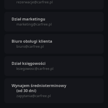
rezerwacje@carfree.pl
Dział marketingu
marketing@carfree.pl
Biuro obsługi
klienta
biuro@carfree.pl
Dział księgowości
ksiegowosc@carfree.pl
Wynajem średnioterminowy
(od 30 dni)
zapytania@carfree.pl