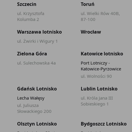
Szczecin
Toruń
ul. Krzysztofa
ul. Wielki Rów 40B,
Kolumba 2
87-100
Warszawa lotnisko
Wrocław
ul. Żwirki i Wigury 1
Zielona Góra
Katowice lotnisko
ul. Sulechowska 4a
Port Lotniczy -
Katowice-Pyrzowice
ul. Wolności 90
Gdańsk Lotnisko
Lublin Lotnisko
Lecha Wałęsy
ul. Króla Jana III
Sobieskiego 1
ul. Juliusza
Słowackiego 200
Olsztyn Lotnisko
Bydgoszcz Lotnisko