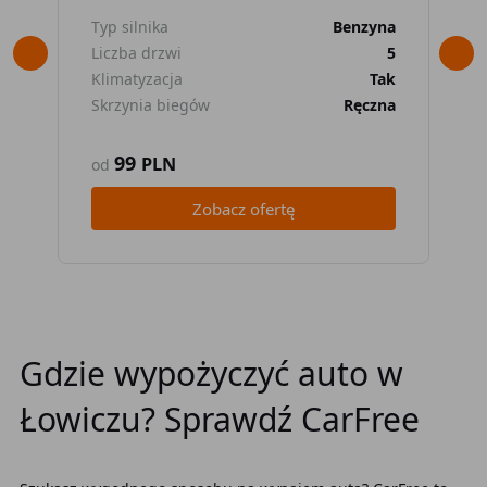
Typ silnika
Benzyna
Typ
Liczba drzwi
5
Lic
Klimatyzacja
Tak
Kli
Skrzynia biegów
Ręczna
Skr
99
PLN
od
od
Zobacz ofertę
Gdzie wypożyczyć auto w
Łowiczu? Sprawdź CarFree