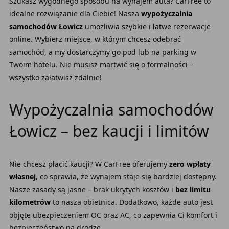
Szukasz wygodnego sposobu na wynajem auta? CarFree to
idealne rozwiązanie dla Ciebie! Nasza
wypożyczalnia
samochodów Łowicz
umożliwia szybkie i łatwe rezerwacje
online. Wybierz miejsce, w którym chcesz odebrać
samochód, a my dostarczymy go pod lub na parking w
Twoim hotelu. Nie musisz martwić się o formalności –
wszystko załatwisz zdalnie!
Wypożyczalnia samochodów
Łowicz – bez kaucji i limitów
Nie chcesz płacić kaucji? W CarFree oferujemy
zero wpłaty
własnej
, co sprawia, że wynajem staje się bardziej dostępny.
Nasze zasady są jasne – brak ukrytych kosztów i
bez limitu
kilometrów
to nasza obietnica. Dodatkowo, każde auto jest
objęte ubezpieczeniem OC oraz AC, co zapewnia Ci komfort i
bezpieczeństwo na drodze.