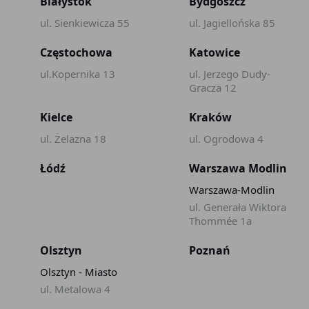
Białystok
Bydgoszcz
ul. Sienkiewicza 55
ul. Jagiellońska 85
Częstochowa
Katowice
ul.Kopernika 13
ul. Jerzego Dudy-
Gracza 12
Kielce
Kraków
ul. Żelazna 18
ul. Ogrodowa 4
Łódź
Warszawa Modlin
Warszawa-Modlin
ul. Generała Wiktora
Thommée 1a
Olsztyn
Poznań
Olsztyn - Miasto
ul. Metalowa 4