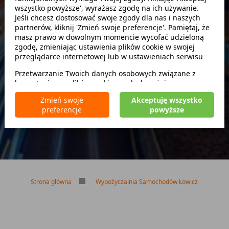
wszystko powyższe', wyrażasz zgodę na ich używanie.
Szukaj
Jeśli chcesz dostosować swoje zgody dla nas i naszych
partnerów, kliknij 'Zmień swoje preferencje'. Pamiętaj, że
masz prawo w dowolnym momencie wycofać udzieloną
zwróć w innym miejscu
zgodę, zmieniając ustawienia plików cookie w swojej
przeglądarce internetowej lub w ustawieniach serwisu
Przetwarzanie Twoich danych osobowych związane z
korzystaniem z plików cookie w celach wyżej
Brak kaucji
wymienionych jest prowadzone przez
CarFree sp. z o.o.
z
Brak limitu kilometrów
Zmień swoje
Akceptuję wszystko
siedzibą w Warszawie (02-677), ul. Cybernetyki 5,
Bezpłatne odwołanie rezerwacji
preferencje
powyższe
będącego administratorem danych. W niektórych
przypadkach administratorami danych mogą być również
nasi partnerzy. Szczegółowe informacje na temat
korzystania przez nas i naszych partnerów z plików cookie
oraz przetwarzania Twoich danych osobowych, w tym
dotyczące Twoich uprawnień, zawarte są w naszej
Polityce prywatności.
Strona główna
Wypożyczalnia Samochodów Łowicz