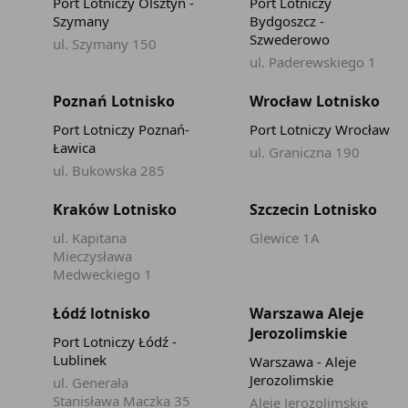
Port Lotniczy Olsztyn -
Port Lotniczy
Szymany
Bydgoszcz -
Szwederowo
ul. Szymany 150
ul. Paderewskiego 1
Poznań Lotnisko
Wrocław Lotnisko
Port Lotniczy Poznań-
Port Lotniczy Wrocław
Ławica
ul. Graniczna 190
ul. Bukowska 285
Kraków Lotnisko
Szczecin Lotnisko
ul. Kapitana
Glewice 1A
Mieczysława
Medweckiego 1
Łódź lotnisko
Warszawa Aleje
Jerozolimskie
Port Lotniczy Łódź -
Lublinek
Warszawa - Aleje
Jerozolimskie
ul. Generała
Stanisława Maczka 35
Aleje Jerozolimskie