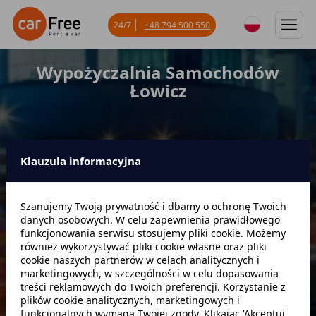
24/7
+48 794 500 550
Wypożyczalnia Samochodów
Łowicz
Klauzula informacyjna
Miejsce odbioru
Szanujemy Twoją prywatność i dbamy o ochronę Twoich
danych osobowych. W celu zapewnienia prawidłowego
Data odbioru
Godzina
funkcjonowania serwisu stosujemy pliki cookie. Możemy
również wykorzystywać pliki cookie własne oraz pliki
cookie naszych partnerów w celach analitycznych i
marketingowych, w szczególności w celu dopasowania
Data zwrotu
Godzina
treści reklamowych do Twoich preferencji. Korzystanie z
plików cookie analitycznych, marketingowych i
funkcjonalnych wymaga Twojej zgody. Klikając 'Akceptuj