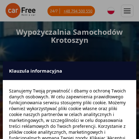
24/7
+48 794 500 550
Wypożyczalnia Samochodów
Krotoszyn
Klauzula informacyjna
Miejsce odbioru
Szanujemy Twoją prywatność i dbamy o ochronę Twoich
danych osobowych. W celu zapewnienia prawidłowego
Data odbioru
Godzina
funkcjonowania serwisu stosujemy pliki cookie. Możemy
również wykorzystywać pliki cookie własne oraz pliki
cookie naszych partnerów w celach analitycznych i
marketingowych, w szczególności w celu dopasowania
Data zwrotu
Godzina
treści reklamowych do Twoich preferencji. Korzystanie z
plików cookie analitycznych, marketingowych i
funkcjonalnych wymaga Twojej zgody. Klikając 'Akceptuj