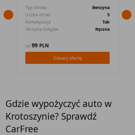
Typ silnika
Benzyna
Typ
Liczba drzwi
5
Lic
Klimatyzacja
Tak
Kli
Skrzynia biegów
Ręczna
Skr
99
PLN
od
od
Zobacz ofertę
Gdzie wypożyczyć auto w
Krotoszynie? Sprawdź
CarFree