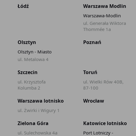
Łódź
Warszawa Modlin
Warszawa-Modlin
ul. Generała Wiktora
Thommée 1a
Olsztyn
Poznań
Olsztyn - Miasto
ul. Metalowa 4
Szczecin
Toruń
ul. Krzysztofa
ul. Wielki Rów 40B,
Kolumba 2
87-100
Warszawa lotnisko
Wrocław
ul. Żwirki i Wigury 1
Zielona Góra
Katowice lotnisko
ul. Sulechowska 4a
Port Lotniczy -