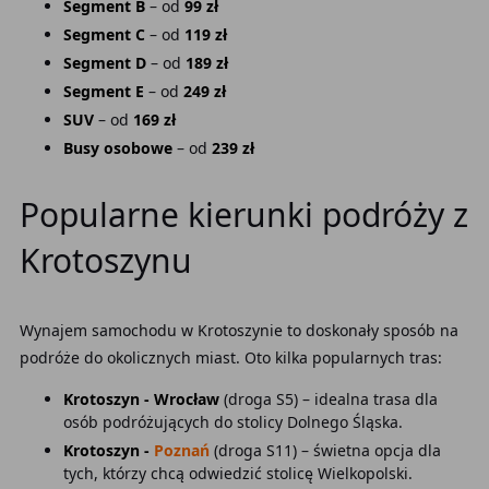
Segment B
– od
99 zł
Segment C
– od
119 zł
Segment D
– od
189 zł
Segment E
– od
249 zł
SUV
– od
169 zł
Busy osobowe
– od
239 zł
Popularne kierunki podróży z
Krotoszynu
Wynajem samochodu w Krotoszynie to doskonały sposób na
podróże do okolicznych miast. Oto kilka popularnych tras:
Krotoszyn - Wrocław
(droga S5) – idealna trasa dla
osób podróżujących do stolicy Dolnego Śląska.
Krotoszyn -
Poznań
(droga S11) – świetna opcja dla
tych, którzy chcą odwiedzić stolicę Wielkopolski.