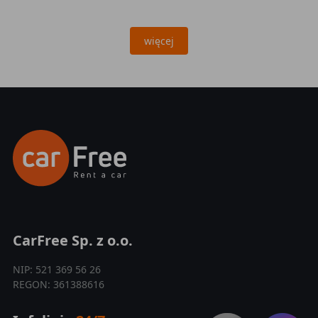
więcej
CarFree Sp. z o.o.
NIP: 521 369 56 26
REGON: 361388616