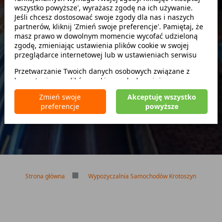
wszystko powyższe', wyrażasz zgodę na ich używanie.
Szukaj
Jeśli chcesz dostosować swoje zgody dla nas i naszych
partnerów, kliknij 'Zmień swoje preferencje'. Pamiętaj, że
masz prawo w dowolnym momencie wycofać udzieloną
zwróć w innym miejscu
zgodę, zmieniając ustawienia plików cookie w swojej
przeglądarce internetowej lub w ustawieniach serwisu
Przetwarzanie Twoich danych osobowych związane z
korzystaniem z plików cookie w celach wyżej
Brak kaucji
wymienionych jest prowadzone przez
CarFree sp. z o.o.
z
Brak limitu kilometrów
Zmień swoje
Akceptuję wszystko
siedzibą w Warszawie (02-677), ul. Cybernetyki 5,
Bezpłatne odwołanie rezerwacji
preferencje
powyższe
będącego administratorem danych. W niektórych
przypadkach administratorami danych mogą być również
nasi partnerzy. Szczegółowe informacje na temat
korzystania przez nas i naszych partnerów z plików cookie
oraz przetwarzania Twoich danych osobowych, w tym
dotyczące Twoich uprawnień, zawarte są w naszej
Polityce prywatności.
Strona główna
Wypożyczalnia Samochodów Krotoszyn