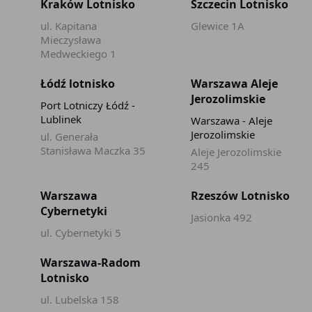
Kraków Lotnisko
Szczecin Lotnisko
ul. Kapitana
Glewice 1A
Mieczysława
Medweckiego 1
Łódź lotnisko
Warszawa Aleje
Jerozolimskie
Port Lotniczy Łódź -
Lublinek
Warszawa - Aleje
Jerozolimskie
ul. Generała
Stanisława Maczka 35
Aleje Jerozolimskie
245
Warszawa
Rzeszów Lotnisko
Cybernetyki
Jasionka 492
ul. Cybernetyki 5
Warszawa-Radom
Lotnisko
ul. Lubelska 158