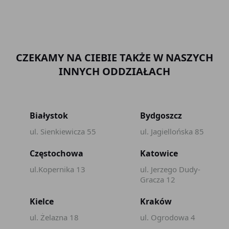
CZEKAMY NA CIEBIE TAKŻE W NASZYCH
INNYCH ODDZIAŁACH
Białystok
Bydgoszcz
ul. Sienkiewicza 55
ul. Jagiellońska 85
Częstochowa
Katowice
ul.Kopernika 13
ul. Jerzego Dudy-
Gracza 12
Kielce
Kraków
ul. Żelazna 18
ul. Ogrodowa 4