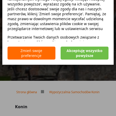
wszystko powyższe', wyrażasz zgodę na ich używanie.
Szukaj
Jeśli chcesz dostosować swoje zgody dla nas i naszych
partnerów, kliknij 'Zmień swoje preferencje'. Pamiętaj, że
masz prawo w dowolnym momencie wycofać udzieloną
zwróć w innym miejscu
zgodę, zmieniając ustawienia plików cookie w swojej
przeglądarce internetowej lub w ustawieniach serwisu
Przetwarzanie Twoich danych osobowych związane z
korzystaniem z plików cookie w celach wyżej
Brak kaucji
wymienionych jest prowadzone przez
CarFree sp. z o.o.
z
Brak limitu kilometrów
Zmień swoje
Akceptuję wszystko
siedzibą w Warszawie (02-677), ul. Cybernetyki 5,
Bezpłatne odwołanie rezerwacji
preferencje
powyższe
będącego administratorem danych. W niektórych
przypadkach administratorami danych mogą być również
nasi partnerzy. Szczegółowe informacje na temat
korzystania przez nas i naszych partnerów z plików cookie
oraz przetwarzania Twoich danych osobowych, w tym
dotyczące Twoich uprawnień, zawarte są w naszej
Polityce prywatności.
Strona główna
Wypożyczalnia Samochodów Konin
Konin