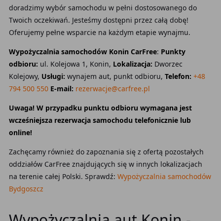
doradzimy wybór samochodu w pełni dostosowanego do
Twoich oczekiwań. Jesteśmy dostępni przez całą dobę!
Oferujemy pełne wsparcie na każdym etapie wynajmu.
Wypożyczalnia samochodów Konin CarFree
:
Punkty
odbioru:
ul. Kolejowa 1, Konin,
Lokalizacja:
Dworzec
Kolejowy,
Usługi:
wynajem aut, punkt odbioru,
Telefon:
+48
794 500 550
E-mail:
rezerwacje@carfree.pl
Uwaga! W przypadku punktu odbioru wymagana jest
wcześniejsza rezerwacja samochodu telefonicznie lub
online!
Zachęcamy również do zapoznania się z ofertą pozostałych
oddziałów CarFree znajdujących się w innych lokalizacjach
na terenie całej Polski. Sprawdź:
Wypożyczalnia samochodów
Bydgoszcz
Wypożyczalnia aut Konin -