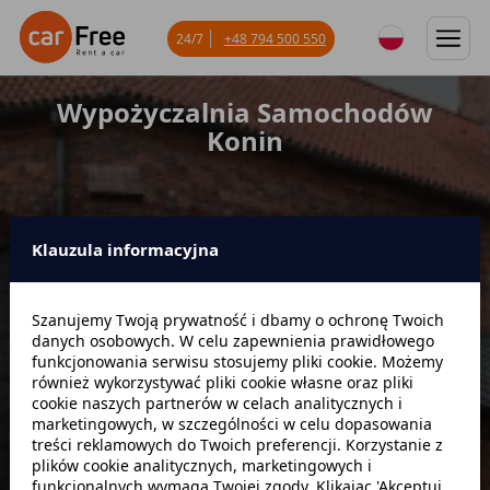
24/7
+48 794 500 550
Wypożyczalnia Samochodów
Konin
Klauzula informacyjna
Miejsce odbioru
Szanujemy Twoją prywatność i dbamy o ochronę Twoich
danych osobowych. W celu zapewnienia prawidłowego
Data odbioru
Godzina
funkcjonowania serwisu stosujemy pliki cookie. Możemy
również wykorzystywać pliki cookie własne oraz pliki
cookie naszych partnerów w celach analitycznych i
marketingowych, w szczególności w celu dopasowania
Data zwrotu
Godzina
treści reklamowych do Twoich preferencji. Korzystanie z
plików cookie analitycznych, marketingowych i
funkcjonalnych wymaga Twojej zgody. Klikając 'Akceptuj