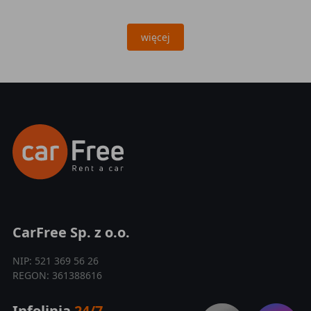
więcej
CarFree Sp. z o.o.
NIP: 521 369 56 26
REGON: 361388616
Infolinia
24/7