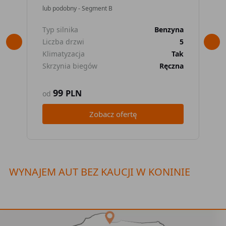
lub podobny - Segment B
lub
Typ silnika
Benzyna
Typ
Liczba drzwi
5
Lic
Klimatyzacja
Tak
Kli
Skrzynia biegów
Ręczna
Skr
99
PLN
od
od
Zobacz ofertę
WYNAJEM AUT BEZ KAUCJI W KONINIE