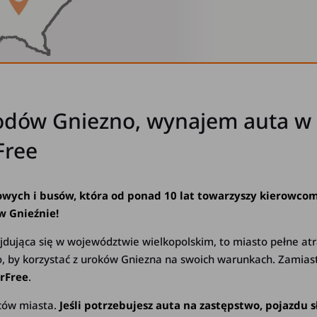
ów Gniezno, wynajem auta w Gn
Free
ych i busów, która od ponad 10 lat towarzyszy kierowcom 
w Gnieźnie!
najdująca się w województwie wielkopolskim, to miasto pełne at
 to, by korzystać z uroków Gniezna na swoich warunkach. Zamias
rFree
.
ńców miasta.
Jeśli potrzebujesz auta na zastępstwo, pojaz