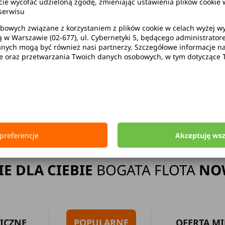
wycofać udzieloną zgodę, zmieniając ustawienia plików cookie w
serwisu
bowych związane z korzystaniem z plików cookie w celach wyżej 
ą w Warszawie (02-677), ul. Cybernetyki 5, będącego administrato
ak limitu kilometrów
Bezpłatne 
ych mogą być również nasi partnerzy. Szczegółowe informacje na 
ie oraz przetwarzania Twoich danych osobowych, w tym dotyczące 
Strona główna
Wypożyczalnia Samochodów Gniezno
preferencje
Akceptuję ws
IE DLA CIEBIE
BOGATA FLOTA
NO
ICZNE
POPULARNE
OFERTA MI