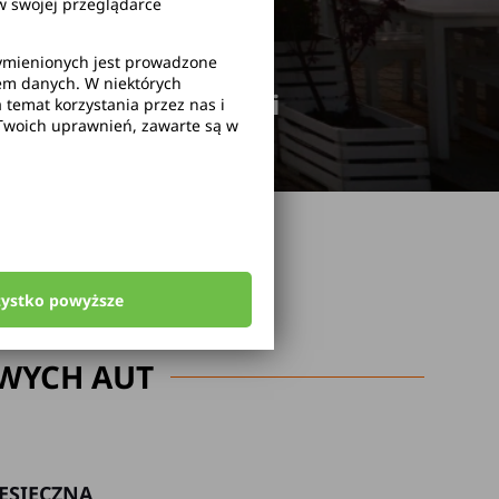
 swojej przeglądarce
wymienionych jest prowadzone
rem danych. W niektórych
odwołanie rezerwacji
temat korzystania przez nas i
Twoich uprawnień, zawarte są w
zystko powyższe
WYCH AUT
ESIĘCZNA