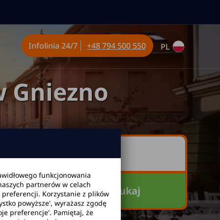
Infolinia
24/7
+48 794 500 550
PL
 Gniezno
awidłowego funkcjonowania
 naszych partnerów w celach
Szukaj
referencji. Korzystanie z plików
zystko powyższe', wyrażasz zgodę
je preferencje'. Pamiętaj, że