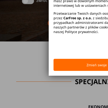
zwróć w innym miejscu
masz prawo w dowolnym momencie 
internetowej lub w ustawieniach 
Przetwarzanie Twoich danych oso
przez
CarFree sp. z o.o.
z siedzib
Brak kaucji
Br
przypadkach administratorami dan
naszych partnerów z plików cook
naszej Polityce prywatności.
Zmień swoje 
SPECJALN
EKONOM