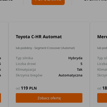
Toyota C-HR Automat
Mer
lub podobny - Segment Crossover (Automat)
lub po
a
Typ silnika
Hybryda
Typ si
5
Liczba drzwi
5
Liczb
k
Klimatyzacja
Tak
Klima
a
Skrzynia biegów
Automatyczna
Skrzy
119
1
PLN
od
od
Zobacz ofertę