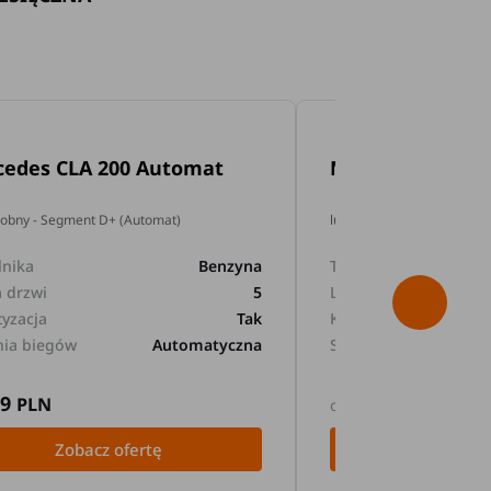
cedes CLA 200 Automat
Mercedes GLA 2
dobny - Segment D+ (Automat)
lub podobny - Segment D+
lnika
Benzyna
Typ silnika
a drzwi
5
Liczba drzwi
tyzacja
Tak
Klimatyzacja
nia biegów
Automatyczna
Skrzynia biegów
89
169
PLN
PLN
od
Zobacz ofertę
Zobacz 