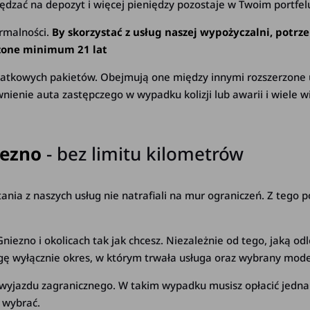
zędzać na depozyt i więcej pieniędzy pozostaje w Twoim portfel
rmalności.
By skorzystać z usług naszej wypożyczalni, potr
czone minimum 21 lat
atkowych pakietów. Obejmują one między innymi rozszerzone u
ie auta zastępczego w wypadku kolizji lub awarii i wiele wi
iezno
- bez limitu kilometrów
tania z naszych usług nie natrafiali na mur ograniczeń. Z tego
niezno i okolicach
tak jak chcesz. Niezależnie od tego, jaką od
 wyłącznie okres, w którym trwała usługa oraz wybrany model
u wyjazdu zagranicznego. W takim wypadku musisz opłacić jedna
ę wybrać.