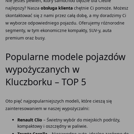
Nie jesteś pewien, który samochód będzie dla Ciebie
najlepszy? Nasza
obsługa klienta
chętnie Ci pomoże. Możesz
skontaktować się z nami przez całą dobę, a my doradzimy Ci
w wyborze odpowiedniego pojazdu. Oferujemy różnorodne
segmenty, w tym ekonomiczne kompakty, SUV-y, auta
premium oraz busy.
Popularne modele pojazdów
wypożyczanych w
Kluczborku – TOP 5
Oto pięć najpopularniejszych modeli, które cieszą się
zainteresowaniem w naszej wypożyczalni:
Renault Clio
– Świetny wybór do miejskich podróży,
kompaktowy i oszczędny w paliwie.
Toyota Corolla
– Niezawodne auto, idealne zarówno do