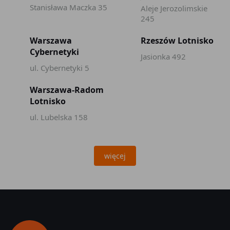
Stanisława Maczka 35
Aleje Jerozolimskie
245
Warszawa
Rzeszów Lotnisko
Cybernetyki
Jasionka 492
ul. Cybernetyki 5
Warszawa-Radom
Lotnisko
ul. Lubelska 158
więcej