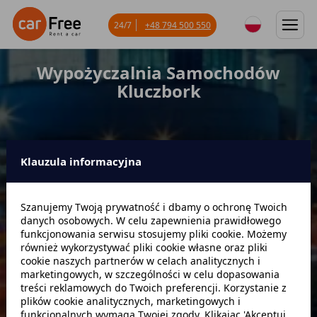
24/7
+48 794 500 550
Wypożyczalnia Samochodów
Kluczbork
Klauzula informacyjna
Miejsce odbioru
Szanujemy Twoją prywatność i dbamy o ochronę Twoich
danych osobowych. W celu zapewnienia prawidłowego
Data odbioru
Godzina
funkcjonowania serwisu stosujemy pliki cookie. Możemy
również wykorzystywać pliki cookie własne oraz pliki
cookie naszych partnerów w celach analitycznych i
marketingowych, w szczególności w celu dopasowania
Data zwrotu
Godzina
treści reklamowych do Twoich preferencji. Korzystanie z
plików cookie analitycznych, marketingowych i
funkcjonalnych wymaga Twojej zgody. Klikając 'Akceptuj