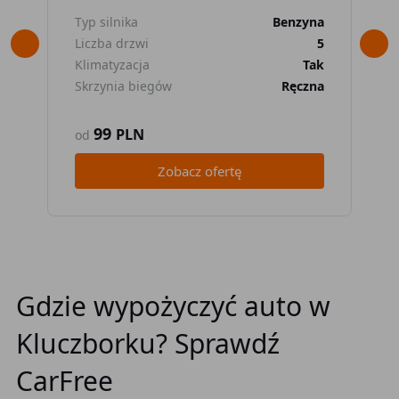
Typ silnika
Benzyna
Typ
Liczba drzwi
5
Lic
Klimatyzacja
Tak
Kli
Skrzynia biegów
Ręczna
Skr
99
PLN
od
od
Zobacz ofertę
Gdzie wypożyczyć auto w
Kluczborku? Sprawdź
CarFree