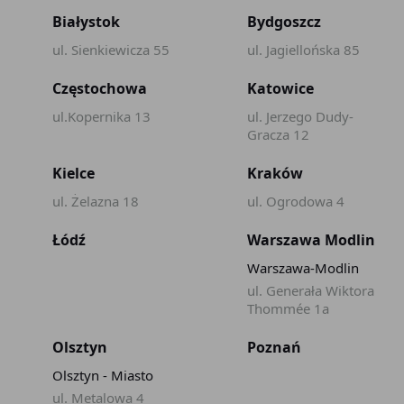
Białystok
Bydgoszcz
ul. Sienkiewicza 55
ul. Jagiellońska 85
Częstochowa
Katowice
ul.Kopernika 13
ul. Jerzego Dudy-
Gracza 12
Kielce
Kraków
ul. Żelazna 18
ul. Ogrodowa 4
Łódź
Warszawa Modlin
Warszawa-Modlin
ul. Generała Wiktora
Thommée 1a
Olsztyn
Poznań
Olsztyn - Miasto
ul. Metalowa 4