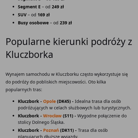
Segment E
– od
249 zł
SUV
– od
169 zł
Busy osobowe
– od
239 zł
Popularne kierunki podróży z
Kluczborka
Wynajem samochodu w Kluczborku często wykorzystuje się
do podróży do pobliskich miejscowości. Oto kilka
popularnych tras:
Kluczbork -
Opole
(DK45) -
Idealna trasa dla osób
podróżujących w celach służbowych lub turystycznych.
Kluczbork -
Wrocław
(S11) -
Wygodne połączenie do
stolicy Dolnego Śląska.
Kluczbork -
Poznań
(DK11) -
Trasa dla osób
planujących dłuższe wyjazdy.