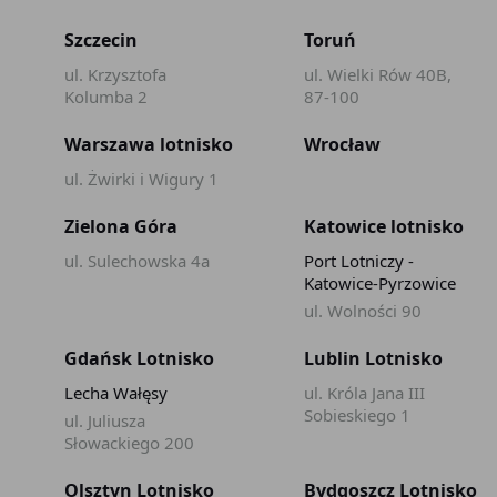
Szczecin
Toruń
ul. Krzysztofa
ul. Wielki Rów 40B,
Kolumba 2
87-100
Warszawa lotnisko
Wrocław
ul. Żwirki i Wigury 1
Zielona Góra
Katowice lotnisko
ul. Sulechowska 4a
Port Lotniczy -
Katowice-Pyrzowice
ul. Wolności 90
Gdańsk Lotnisko
Lublin Lotnisko
Lecha Wałęsy
ul. Króla Jana III
Sobieskiego 1
ul. Juliusza
Słowackiego 200
Olsztyn Lotnisko
Bydgoszcz Lotnisko