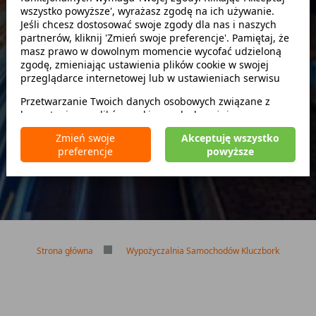
wszystko powyższe', wyrażasz zgodę na ich używanie.
Szukaj
Jeśli chcesz dostosować swoje zgody dla nas i naszych
partnerów, kliknij 'Zmień swoje preferencje'. Pamiętaj, że
masz prawo w dowolnym momencie wycofać udzieloną
zwróć w innym miejscu
zgodę, zmieniając ustawienia plików cookie w swojej
przeglądarce internetowej lub w ustawieniach serwisu
Przetwarzanie Twoich danych osobowych związane z
korzystaniem z plików cookie w celach wyżej
Brak kaucji
wymienionych jest prowadzone przez
CarFree sp. z o.o.
z
Brak limitu kilometrów
Zmień swoje
Akceptuję wszystko
siedzibą w Warszawie (02-677), ul. Cybernetyki 5,
Bezpłatne odwołanie rezerwacji
preferencje
powyższe
będącego administratorem danych. W niektórych
przypadkach administratorami danych mogą być również
nasi partnerzy. Szczegółowe informacje na temat
korzystania przez nas i naszych partnerów z plików cookie
oraz przetwarzania Twoich danych osobowych, w tym
dotyczące Twoich uprawnień, zawarte są w naszej
Polityce prywatności.
Strona główna
Wypożyczalnia Samochodów Kluczbork