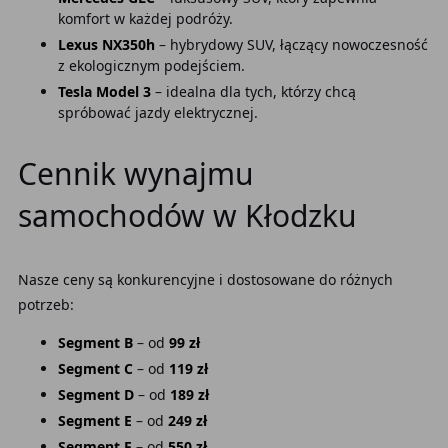
komfort w każdej podróży.
Lexus NX350h
– hybrydowy SUV, łączący nowoczesność
z ekologicznym podejściem.
Tesla Model 3
– idealna dla tych, którzy chcą
spróbować jazdy elektrycznej.
Cennik wynajmu
samochodów w Kłodzku
Nasze ceny są konkurencyjne i dostosowane do różnych
potrzeb:
Segment B
– od
99 zł
Segment C
– od
119 zł
Segment D
– od
189 zł
Segment E
– od
249 zł
Segment F
– od
550 zł