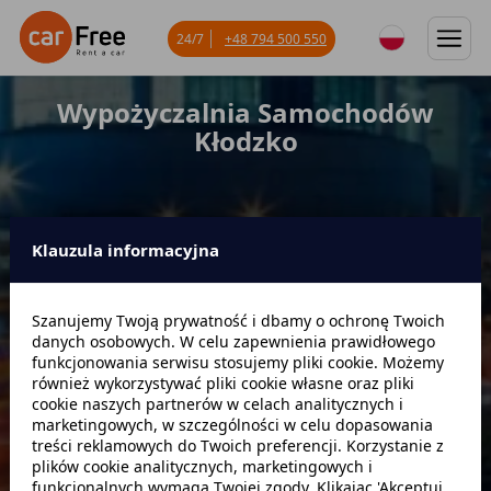
24/7
+48 794 500 550
Wypożyczalnia Samochodów
Kłodzko
Klauzula informacyjna
Miejsce odbioru
Szanujemy Twoją prywatność i dbamy o ochronę Twoich
danych osobowych. W celu zapewnienia prawidłowego
Data odbioru
Godzina
funkcjonowania serwisu stosujemy pliki cookie. Możemy
również wykorzystywać pliki cookie własne oraz pliki
cookie naszych partnerów w celach analitycznych i
marketingowych, w szczególności w celu dopasowania
Data zwrotu
Godzina
treści reklamowych do Twoich preferencji. Korzystanie z
plików cookie analitycznych, marketingowych i
funkcjonalnych wymaga Twojej zgody. Klikając 'Akceptuj