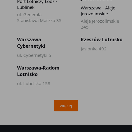
Port Lotniczy Łódź -
Lublinek
Warszawa - Aleje
Jerozolimskie
ul. Generała
Stanisława Maczka 35
Aleje Jerozolimskie
245
Warszawa
Rzeszów Lotnisko
Cybernetyki
Jasionka 492
ul. Cybernetyki 5
Warszawa-Radom
Lotnisko
ul. Lubelska 158
więcej