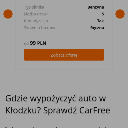
Typ silnika
Benzyna
Typ
Liczba drzwi
5
Lic
Klimatyzacja
Tak
Kli
Skrzynia biegów
Ręczna
Skr
99
PLN
od
od
Zobacz ofertę
Gdzie wypożyczyć auto w
Kłodzku? Sprawdź CarFree