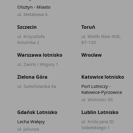
Olsztyn - Miasto
ul. Metalowa 4
Szczecin
Toruń
ul. Krzysztofa
ul. Wielki Rów 40B,
Kolumba 2
87-100
Warszawa lotnisko
Wrocław
ul. Żwirki i Wigury 1
Zielona Góra
Katowice lotnisko
ul. Sulechowska 4a
Port Lotniczy -
Katowice-Pyrzowice
ul. Wolności 90
Gdańsk Lotnisko
Lublin Lotnisko
Lecha Wałęsy
ul. Króla Jana III
Sobieskiego 1
ul. Juliusza