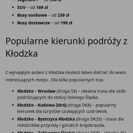
SUV
– od
169 zł
Busy osobowe
– od
239 zł
Busy dostawcze
– od
199 zł
Popularne kierunki podróży z
Kłodzka
Z wynajętym autem z Kłodzka możesz łatwo dotrzeć do wielu
interesujących miejsc. Oto kilka popularnych tras:
Kłodzko - Wrocław
(droga S8) – idealna trasa dla osób
podróżujących do stolicy Dolnego Śląska.
Kłodzko - Kudowa-Zdrój
(droga DK8) – popularny
kierunek dla turystów szukających uzdrowisk.
Kłodzko - Bystrzyca Kłodzka
(droga DK33) – trasa dla
miłośników przyrody i górskich krajobrazów.
Kłodzko - Ząbkowice Śląskie
(droga DK8) – idealna dla