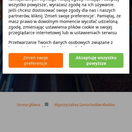
wszystko powyższe', wyrażasz zgodę na ich używanie.
Szukaj
Jeśli chcesz dostosować swoje zgody dla nas i naszych
partnerów, kliknij 'Zmień swoje preferencje'. Pamiętaj, że
masz prawo w dowolnym momencie wycofać udzieloną
zwróć w innym miejscu
zgodę, zmieniając ustawienia plików cookie w swojej
przeglądarce internetowej lub w ustawieniach serwisu
Przetwarzanie Twoich danych osobowych związane z
korzystaniem z plików cookie w celach wyżej
Brak kaucji
wymienionych jest prowadzone przez
CarFree sp. z o.o.
z
Brak limitu kilometrów
Zmień swoje
Akceptuję wszystko
siedzibą w Warszawie (02-677), ul. Cybernetyki 5,
Bezpłatne odwołanie rezerwacji
preferencje
powyższe
będącego administratorem danych. W niektórych
przypadkach administratorami danych mogą być również
nasi partnerzy. Szczegółowe informacje na temat
korzystania przez nas i naszych partnerów z plików cookie
oraz przetwarzania Twoich danych osobowych, w tym
dotyczące Twoich uprawnień, zawarte są w naszej
Polityce prywatności.
Strona główna
Wypożyczalnia Samochodów Kłodzko