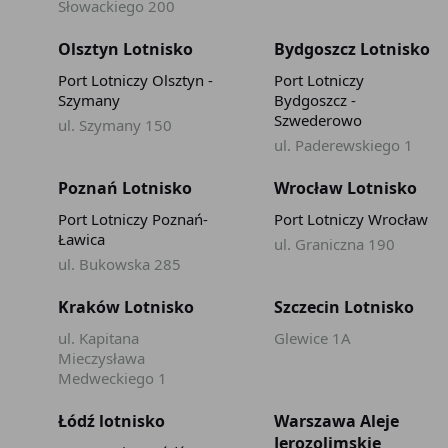
Słowackiego 200
Olsztyn Lotnisko
Bydgoszcz Lotnisko
Port Lotniczy Olsztyn -
Port Lotniczy
Szymany
Bydgoszcz -
Szwederowo
ul. Szymany 150
ul. Paderewskiego 1
Poznań Lotnisko
Wrocław Lotnisko
Port Lotniczy Poznań-
Port Lotniczy Wrocław
Ławica
ul. Graniczna 190
ul. Bukowska 285
Kraków Lotnisko
Szczecin Lotnisko
ul. Kapitana
Glewice 1A
Mieczysława
Medweckiego 1
Łódź lotnisko
Warszawa Aleje
Jerozolimskie