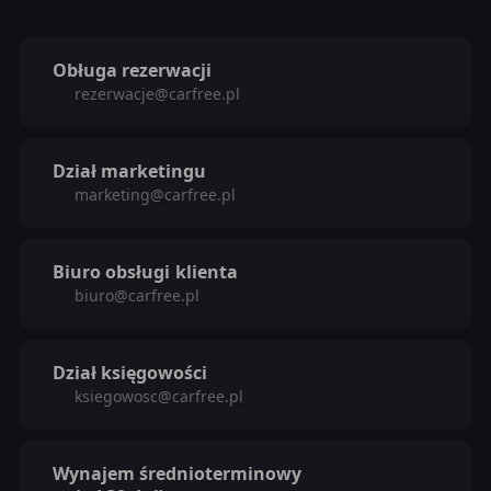
Obługa rezerwacji
rezerwacje@carfree.pl
Dział marketingu
marketing@carfree.pl
Biuro obsługi
klienta
biuro@carfree.pl
Dział księgowości
ksiegowosc@carfree.pl
Wynajem średnioterminowy