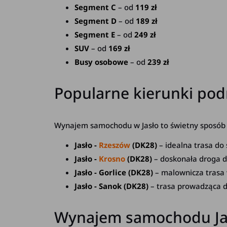
Segment C
– od
119 zł
Segment D
– od
189 zł
Segment E
– od
249 zł
SUV
– od
169 zł
Busy osobowe
– od
239 zł
Popularne kierunki podr
Wynajem samochodu w Jasło to świetny sposób na
Jasło -
Rzeszów
(DK28)
– idealna trasa do 
Jasło -
Krosno
(DK28)
– doskonała droga 
Jasło - Gorlice (DK28)
– malownicza trasa 
Jasło - Sanok (DK28)
– trasa prowadząca d
Wynajem samochodu Jasł