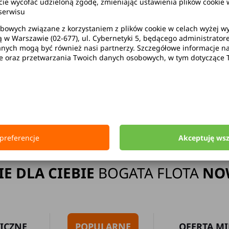
wycofać udzieloną zgodę, zmieniając ustawienia plików cookie w
serwisu
bowych związane z korzystaniem z plików cookie w celach wyżej 
ą w Warszawie (02-677), ul. Cybernetyki 5, będącego administrato
ak limitu kilometrów
Bezpłatne 
ych mogą być również nasi partnerzy. Szczegółowe informacje na 
ie oraz przetwarzania Twoich danych osobowych, w tym dotyczące 
Strona główna
Wypożyczalnia Samochodów Jasło
preferencje
Akceptuję ws
IE DLA CIEBIE
BOGATA FLOTA
NO
ICZNE
POPULARNE
OFERTA MI