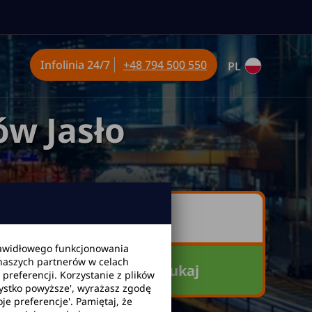
Infolinia
24/7
+48 794 500 550
PL
w Jasło
awidłowego funkcjonowania
 naszych partnerów w celach
Szukaj
referencji. Korzystanie z plików
zystko powyższe', wyrażasz zgodę
je preferencje'. Pamiętaj, że