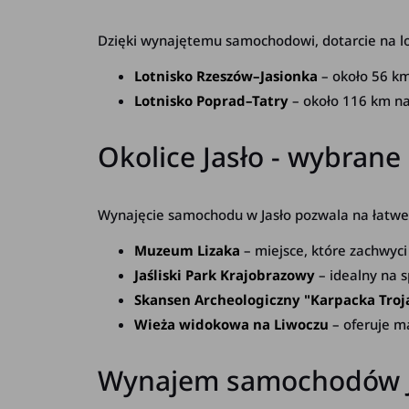
Dzięki wynajętemu samochodowi, dotarcie na lotn
Lotnisko Rzeszów–Jasionka
– około 56 km
Lotnisko Poprad–Tatry
– około 116 km na
Okolice Jasło - wybrane 
Wynajęcie samochodu w Jasło pozwala na łatwe d
Muzeum Lizaka
– miejsce, które zachwyci 
Jaśliski Park Krajobrazowy
– idealny na s
Skansen Archeologiczny "Karpacka Troj
Wieża widokowa na Liwoczu
– oferuje ma
Wynajem samochodów J