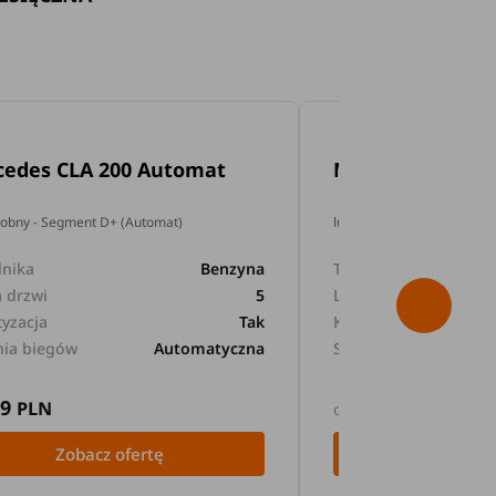
cedes CLA 200 Automat
Mercedes GLA 2
dobny - Segment D+ (Automat)
lub podobny - Segment D+
lnika
Benzyna
Typ silnika
a drzwi
5
Liczba drzwi
tyzacja
Tak
Klimatyzacja
nia biegów
Automatyczna
Skrzynia biegów
89
169
PLN
PLN
od
Zobacz ofertę
Zobacz 