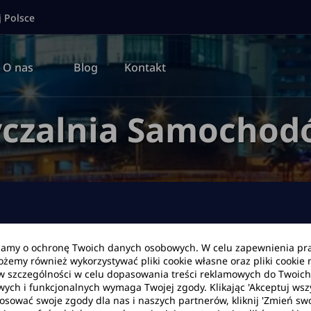
j Polsce
O nas
Blog
Kontakt
czalnia Samochodó
bamy o ochronę Twoich danych osobowych. W celu zapewnienia pr
Możemy również wykorzystywać pliki cookie własne oraz pliki cookie
Data zwrotu
Godzina
w szczególności w celu dopasowania treści reklamowych do Twoich p
wych i funkcjonalnych wymaga Twojej zgody. Klikając 'Akceptuj ws
tosować swoje zgody dla nas i naszych partnerów, kliknij 'Zmień swo