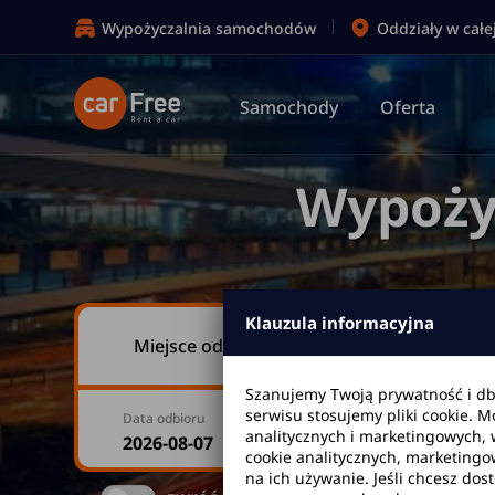
Wypożyczalnia samochodów
Oddziały w całe
Samochody
Oferta
Wypoży
Klauzula informacyjna
Miejsce odbioru
Szanujemy Twoją prywatność i d
serwisu stosujemy pliki cookie. 
Data odbioru
Godzina
analitycznych i marketingowych, 
cookie analitycznych, marketingo
na ich używanie. Jeśli chcesz dos