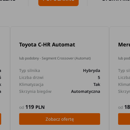
Toyota C-HR Automat
Mer
lub podobny - Segment Crossover (Automat)
lub po
a
Typ silnika
Hybryda
Typ si
5
Liczba drzwi
5
Liczb
k
Klimatyzacja
Tak
Klima
a
Skrzynia biegów
Automatyczna
Skrzy
119
1
PLN
od
od
Zobacz ofertę