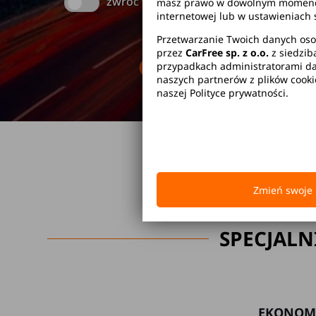
zwróć w innym miejscu
masz prawo w dowolnym momencie 
internetowej lub w ustawieniach 
Przetwarzanie Twoich danych oso
przez
CarFree sp. z o.o.
z siedzib
Brak kaucji
Br
przypadkach administratorami dan
naszych partnerów z plików cook
naszej Polityce prywatności.
Zmień swoje 
SPECJALN
EKONOM