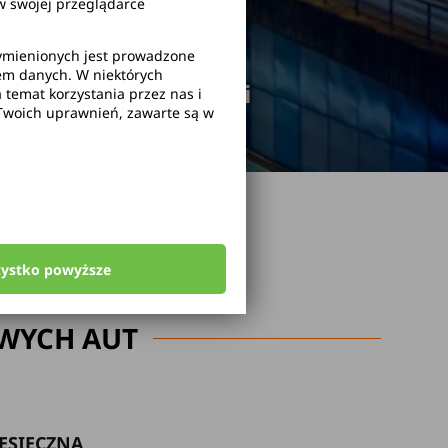
 swojej przeglądarce
wymienionych jest prowadzone
rem danych. W niektórych
odwołanie rezerwacji
temat korzystania przez nas i
Twoich uprawnień, zawarte są w
zystko powyższe
WYCH AUT
ESIĘCZNA