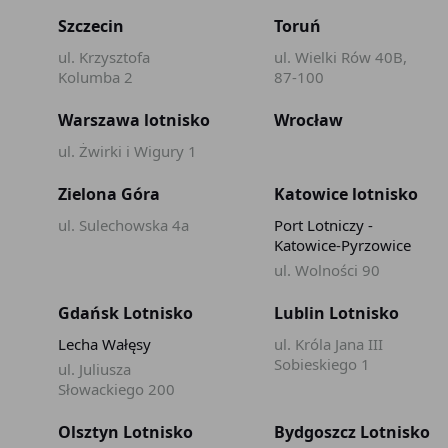
Szczecin
Toruń
ul. Krzysztofa
ul. Wielki Rów 40B,
Kolumba 2
87-100
Warszawa lotnisko
Wrocław
ul. Żwirki i Wigury 1
Zielona Góra
Katowice lotnisko
ul. Sulechowska 4a
Port Lotniczy -
Katowice-Pyrzowice
ul. Wolności 90
Gdańsk Lotnisko
Lublin Lotnisko
Lecha Wałęsy
ul. Króla Jana III
Sobieskiego 1
ul. Juliusza
Słowackiego 200
Olsztyn Lotnisko
Bydgoszcz Lotnisko