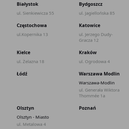
Białystok
Bydgoszcz
ul. Sienkiewicza 55
ul. Jagiellońska 85
Częstochowa
Katowice
ul.Kopernika 13
ul. Jerzego Dudy-
Gracza 12
Kielce
Kraków
ul. Żelazna 18
ul. Ogrodowa 4
Łódź
Warszawa Modlin
Warszawa-Modlin
ul. Generała Wiktora
Thommée 1a
Olsztyn
Poznań
Olsztyn - Miasto
ul. Metalowa 4