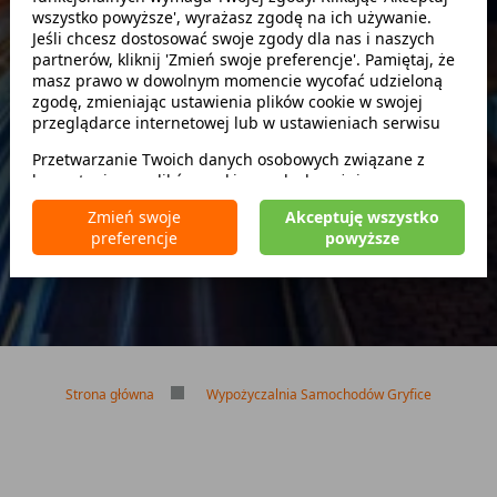
wszystko powyższe', wyrażasz zgodę na ich używanie.
Szukaj
Jeśli chcesz dostosować swoje zgody dla nas i naszych
partnerów, kliknij 'Zmień swoje preferencje'. Pamiętaj, że
masz prawo w dowolnym momencie wycofać udzieloną
zwróć w innym miejscu
zgodę, zmieniając ustawienia plików cookie w swojej
przeglądarce internetowej lub w ustawieniach serwisu
Przetwarzanie Twoich danych osobowych związane z
korzystaniem z plików cookie w celach wyżej
Brak kaucji
wymienionych jest prowadzone przez
CarFree sp. z o.o.
z
Brak limitu kilometrów
Zmień swoje
Akceptuję wszystko
siedzibą w Warszawie (02-677), ul. Cybernetyki 5,
Bezpłatne odwołanie rezerwacji
preferencje
powyższe
będącego administratorem danych. W niektórych
przypadkach administratorami danych mogą być również
nasi partnerzy. Szczegółowe informacje na temat
korzystania przez nas i naszych partnerów z plików cookie
oraz przetwarzania Twoich danych osobowych, w tym
dotyczące Twoich uprawnień, zawarte są w naszej
Polityce prywatności.
Strona główna
Wypożyczalnia Samochodów Gryfice