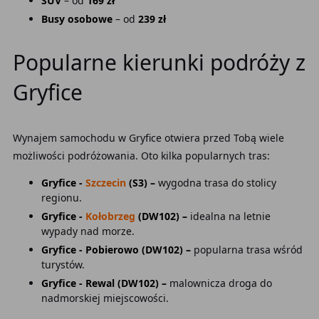
SUV
– od
169 zł
Busy osobowe
– od
239 zł
Popularne kierunki podróży z
Gryfice
Wynajem samochodu w Gryfice otwiera przed Tobą wiele
możliwości podróżowania. Oto kilka popularnych tras:
Gryfice -
Szczecin
(S3) –
wygodna trasa do stolicy
regionu.
Gryfice -
Kołobrzeg
(DW102) –
idealna na letnie
wypady nad morze.
Gryfice - Pobierowo (DW102) –
popularna trasa wśród
turystów.
Gryfice - Rewal (DW102) –
malownicza droga do
nadmorskiej miejscowości.