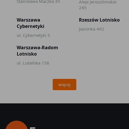
Stanisława Maczka 35
Aleje Jerozolimskie
245
Warszawa
Rzeszów Lotnisko
Cybernetyki
Jasionka 492
ul. Cybernetyki 5
Warszawa-Radom
Lotnisko
ul. Lubelska 158
więcej