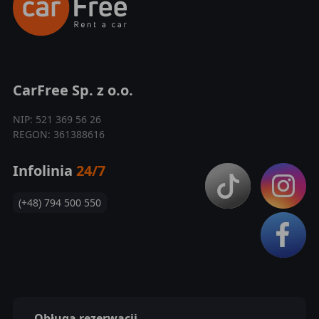
CarFree Sp. z o.o.
NIP: 521 369 56 26
REGON: 361388616
Infolinia
24/7
(+48) 794 500 550
Obługa rezerwacji