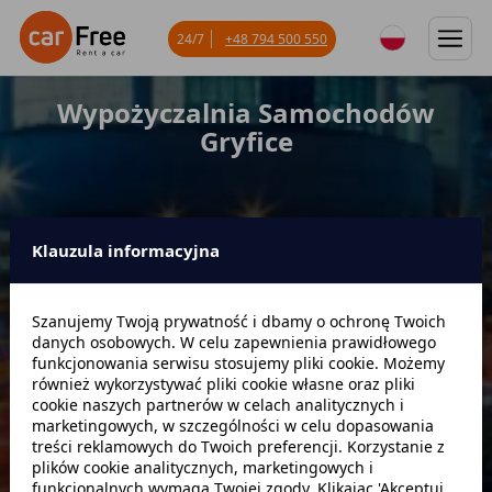
24/7
+48 794 500 550
Wypożyczalnia Samochodów
Gryfice
Klauzula informacyjna
Miejsce odbioru
Szanujemy Twoją prywatność i dbamy o ochronę Twoich
danych osobowych. W celu zapewnienia prawidłowego
Data odbioru
Godzina
funkcjonowania serwisu stosujemy pliki cookie. Możemy
również wykorzystywać pliki cookie własne oraz pliki
cookie naszych partnerów w celach analitycznych i
marketingowych, w szczególności w celu dopasowania
Data zwrotu
Godzina
treści reklamowych do Twoich preferencji. Korzystanie z
plików cookie analitycznych, marketingowych i
funkcjonalnych wymaga Twojej zgody. Klikając 'Akceptuj