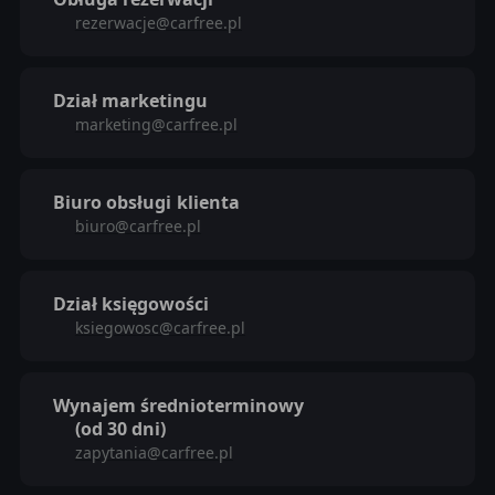
rezerwacje@carfree.pl
Dział marketingu
marketing@carfree.pl
Biuro obsługi
klienta
biuro@carfree.pl
Dział księgowości
ksiegowosc@carfree.pl
Wynajem średnioterminowy
(od 30 dni)
zapytania@carfree.pl