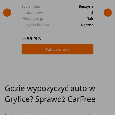
Typ silnika
Benzyna
Typ
Liczba drzwi
5
Lic
Klimatyzacja
Tak
Kli
Skrzynia biegów
Ręczna
Skr
99
PLN
od
od
Zobacz ofertę
Gdzie wypożyczyć auto w
Gryfice? Sprawdź CarFree