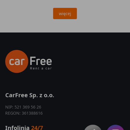
więcej
CarFree Sp. z o.o.
NIP: 521 369 56 26
REGON: 361388616
Infolinia
24/7