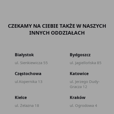
CZEKAMY NA CIEBIE TAKŻE W NASZYCH
INNYCH ODDZIAŁACH
Białystok
Bydgoszcz
ul. Sienkiewicza 55
ul. Jagiellońska 85
Częstochowa
Katowice
ul.Kopernika 13
ul. Jerzego Dudy-
Gracza 12
Kielce
Kraków
ul. Żelazna 18
ul. Ogrodowa 4