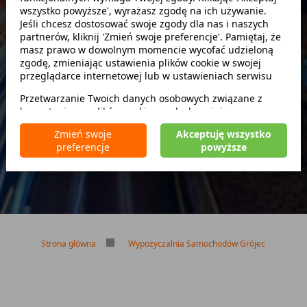
wszystko powyższe', wyrażasz zgodę na ich używanie.
Szukaj
Jeśli chcesz dostosować swoje zgody dla nas i naszych
partnerów, kliknij 'Zmień swoje preferencje'. Pamiętaj, że
masz prawo w dowolnym momencie wycofać udzieloną
zwróć w innym miejscu
zgodę, zmieniając ustawienia plików cookie w swojej
przeglądarce internetowej lub w ustawieniach serwisu
Przetwarzanie Twoich danych osobowych związane z
korzystaniem z plików cookie w celach wyżej
Brak kaucji
wymienionych jest prowadzone przez
CarFree sp. z o.o.
z
Brak limitu kilometrów
Zmień swoje
Akceptuję wszystko
siedzibą w Warszawie (02-677), ul. Cybernetyki 5,
Bezpłatne odwołanie rezerwacji
preferencje
powyższe
będącego administratorem danych. W niektórych
przypadkach administratorami danych mogą być również
nasi partnerzy. Szczegółowe informacje na temat
korzystania przez nas i naszych partnerów z plików cookie
oraz przetwarzania Twoich danych osobowych, w tym
dotyczące Twoich uprawnień, zawarte są w naszej
Polityce prywatności.
Strona główna
Wypożyczalnia Samochodów Grójec