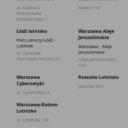
ul. Kapitana
Glewice 1A
Mieczysława
Medweckiego 1
Łódź lotnisko
Warszawa Aleje
Jerozolimskie
Port Lotniczy Łódź -
Lublinek
Warszawa - Aleje
Jerozolimskie
ul. Generała
Stanisława Maczka 35
Aleje Jerozolimskie
245
Warszawa
Rzeszów Lotnisko
Cybernetyki
Jasionka 492
ul. Cybernetyki 5
Warszawa-Radom
Lotnisko
ul. Lubelska 158