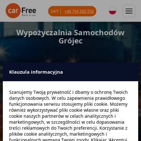
24/7
+48 794 500 550
Wypożyczalnia Samochodów
Grójec
Klauzula informacyjna
Miejsce odbioru
Szanujemy Twoją prywatność i dbamy o ochronę Twoich
danych osobowych. W celu zapewnienia prawidłowego
Data odbioru
Godzina
funkcjonowania serwisu stosujemy pliki cookie. Możemy
również wykorzystywać pliki cookie własne oraz pliki
cookie naszych partnerów w celach analitycznych i
marketingowych, w szczególności w celu dopasowania
Data zwrotu
Godzina
treści reklamowych do Twoich preferencji. Korzystanie z
plików cookie analitycznych, marketingowych i
funkcjonalnych wymaga Twojej zgody. Klikając 'Akceptuj