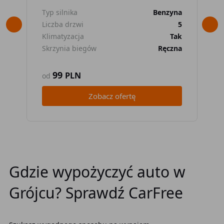
Typ silnika
Benzyna
Typ
Liczba drzwi
5
Lic
Klimatyzacja
Tak
Kli
Skrzynia biegów
Ręczna
Skr
99
PLN
od
od
Zobacz ofertę
Gdzie wypożyczyć auto w
Grójcu? Sprawdź CarFree