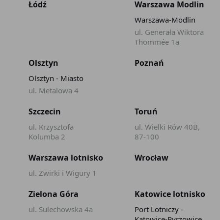
Łódź
Warszawa Modlin
Warszawa-Modlin
ul. Generała Wiktora
Thommée 1a
Olsztyn
Poznań
Olsztyn - Miasto
ul. Metalowa 4
Szczecin
Toruń
ul. Krzysztofa
ul. Wielki Rów 40B,
Kolumba 2
87-100
Warszawa lotnisko
Wrocław
ul. Żwirki i Wigury 1
Zielona Góra
Katowice lotnisko
ul. Sulechowska 4a
Port Lotniczy -
Katowice-Pyrzowice