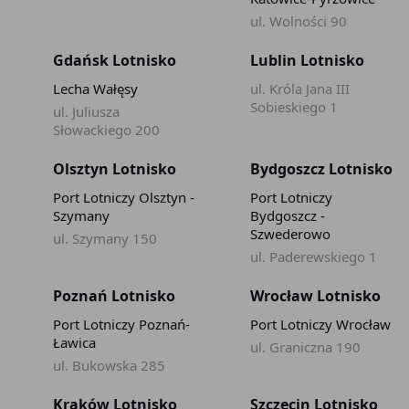
ul. Wolności 90
Gdańsk Lotnisko
Lublin Lotnisko
Lecha Wałęsy
ul. Króla Jana III
Sobieskiego 1
ul. Juliusza
Słowackiego 200
Olsztyn Lotnisko
Bydgoszcz Lotnisko
Port Lotniczy Olsztyn -
Port Lotniczy
Szymany
Bydgoszcz -
Szwederowo
ul. Szymany 150
ul. Paderewskiego 1
Poznań Lotnisko
Wrocław Lotnisko
Port Lotniczy Poznań-
Port Lotniczy Wrocław
Ławica
ul. Graniczna 190
ul. Bukowska 285
Kraków Lotnisko
Szczecin Lotnisko