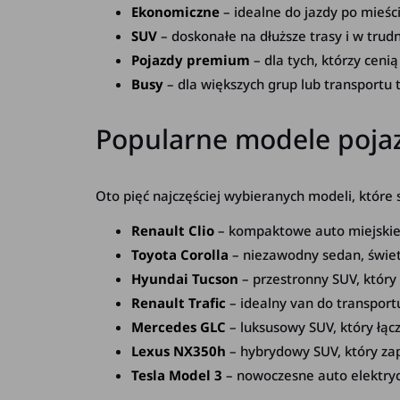
Ekonomiczne
– idealne do jazdy po mieści
SUV
– doskonałe na dłuższe trasy i w trud
Pojazdy premium
– dla tych, którzy cenią
Busy
– dla większych grup lub transportu
Popularne modele poja
Oto pięć najczęściej wybieranych modeli, które
Renault Clio
– kompaktowe auto miejskie, 
Toyota Corolla
– niezawodny sedan, świetn
Hyundai Tucson
– przestronny SUV, który
Renault Trafic
– idealny van do transport
Mercedes GLC
– luksusowy SUV, który łąc
Lexus NX350h
– hybrydowy SUV, który zap
Tesla Model 3
– nowoczesne auto elektrycz