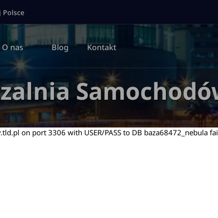
j Polsce
O nas
Blog
Kontakt
zalnia Samochodó
ld.pl on port 3306 with USER/PASS to DB baza68472_nebula fai
Data zwrotu
Godzina