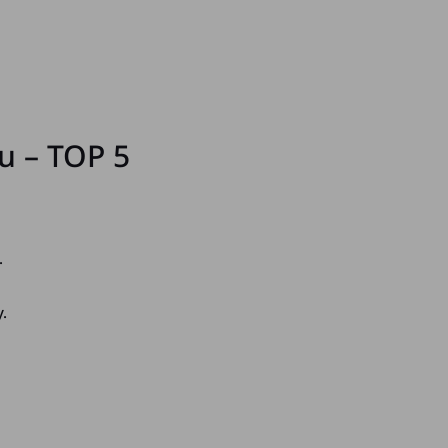
u – TOP 5
.
.