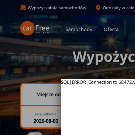
Wypożyczalnia samochodów
Oddziały w całe
Samochody
Oferta
Wypożyc
SQL|ERROR|Connection to 68472.v.t
Miejsce odbioru
Data odbioru
Godzina