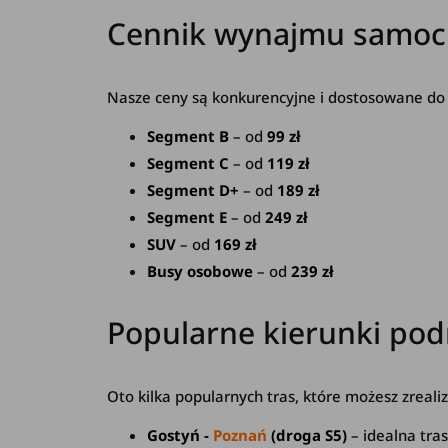
Cennik wynajmu samoc
Nasze ceny są konkurencyjne i dostosowane do 
Segment B
– od
99 zł
Segment C
– od
119 zł
Segment D+
– od
189 zł
Segment E
– od
249 zł
SUV
– od
169 zł
Busy osobowe
– od
239 zł
Popularne kierunki pod
Oto kilka popularnych tras, które możesz zre
Gostyń -
Poznań
(droga S5)
– idealna tra