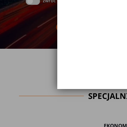
zwróć w innym miejscu
Brak kaucji
Br
SPECJALN
EKONOM