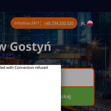
Infolinia
24/7
+48 794 500 550
PL
w Gostyń
led with Connection refused
Szukaj