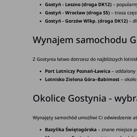
Gostyń - Leszno (droga DK12)
– popularn
Gostyń - Wrocław (droga S5)
– trasa częs
Gostyń - Gorzów Wlkp. (droga DK12)
– d
Wynajem samochodu Gos
Z Gostynia łatwo dotrzesz do najbliższych lotnis
Port Lotniczy Poznań-Ławica
– oddalony 
Lotnisko Zielona Góra–Babimost
– około
Okolice Gostynia - wybr
Wynajęty samochód umożliwi Ci odwiedzenie atrak
Bazylika Świętogórska
– znane miejsce p