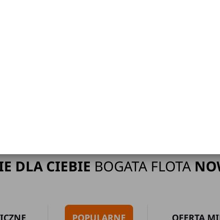
ak limitu kilometrów
Bezpłatne 
Strona główna
Wypożyczalnia Samochodów Gostyń
IE DLA CIEBIE
BOGATA FLOTA
NO
ICZNE
POPULARNE
OFERTA MI