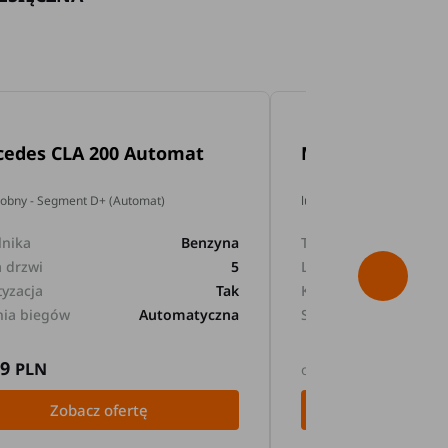
cedes CLA 200 Automat
Mercedes GLA 2
dobny - Segment D+ (Automat)
lub podobny - Segment D+
lnika
Benzyna
Typ silnika
a drzwi
5
Liczba drzwi
tyzacja
Tak
Klimatyzacja
nia biegów
Automatyczna
Skrzynia biegów
89
169
PLN
PLN
od
Zobacz ofertę
Zobacz 