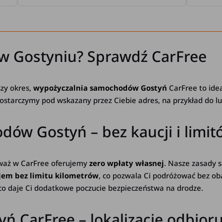
w Gostyniu? Sprawdź CarFree
szy okres,
wypożyczalnia samochodów Gostyń
CarFree to idea
ostarczymy pod wskazany przez Ciebie adres, na przykład do l
ów Gostyń – bez kaucji i limit
eważ w CarFree oferujemy
zero wpłaty własnej
. Nasze zasady s
em bez limitu kilometrów
, co pozwala Ci podróżować bez ob
co daje Ci dodatkowe poczucie bezpieczeństwa na drodze.
yń CarFree – lokalizacje odbi