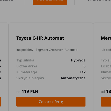
Toyota C-HR Automat
Mer
lub podobny - Segment Crossover (Automat)
lub po
a
Typ silnika
Hybryda
Typ si
5
Liczba drzwi
5
Liczb
k
Klimatyzacja
Tak
Klima
a
Skrzynia biegów
Automatyczna
Skrzy
119
1
PLN
od
od
Zobacz ofertę