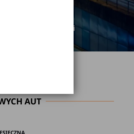
odwołanie rezerwacji
WYCH AUT
ESIĘCZNA