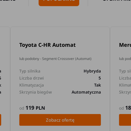
Toyota C-HR Automat
Mer
lub podobny - Segment Crossover (Automat)
lub po
a
Typ silnika
Hybryda
Typ si
5
Liczba drzwi
5
Liczb
k
Klimatyzacja
Tak
Klima
a
Skrzynia biegów
Automatyczna
Skrzy
119
1
PLN
od
od
Zobacz ofertę