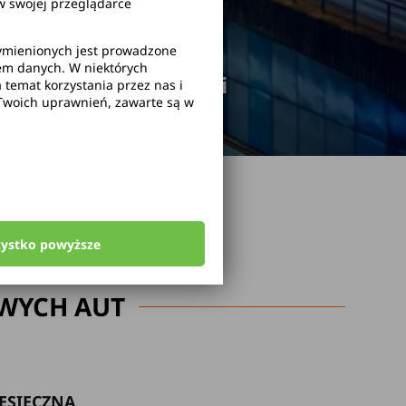
 swojej przeglądarce
wymienionych jest prowadzone
rem danych. W niektórych
odwołanie rezerwacji
temat korzystania przez nas i
Twoich uprawnień, zawarte są w
zystko powyższe
WYCH AUT
ESIĘCZNA