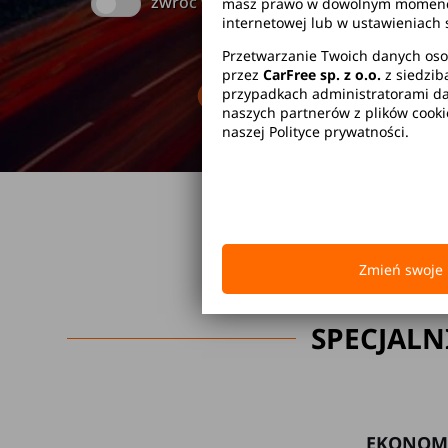
zwróć w innym miejscu
masz prawo w dowolnym momencie 
internetowej lub w ustawieniach 
Przetwarzanie Twoich danych oso
przez
CarFree sp. z o.o.
z siedzib
Brak kaucji
Br
przypadkach administratorami dan
naszych partnerów z plików cook
naszej Polityce prywatności.
Zmień swoje 
SPECJALN
EKONOM