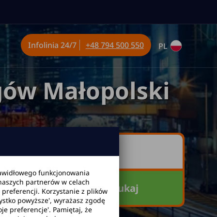
Infolinia
24/7
+48 794 500 550
PL
ów Małopolski
awidłowego funkcjonowania
 naszych partnerów w celach
Szukaj
referencji. Korzystanie z plików
zystko powyższe', wyrażasz zgodę
je preferencje'. Pamiętaj, że