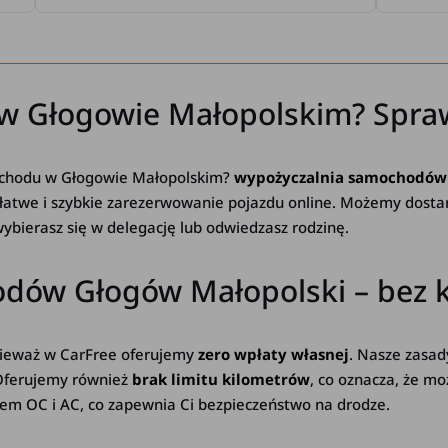
 w Głogowie Małopolskim? Spra
chodu w Głogowie Małopolskim?
wypożyczalnia samochodów
 łatwe i szybkie zarezerwowanie pojazdu online. Możemy dosta
i wybierasz się w delegację lub odwiedzasz rodzinę.
ów Głogów Małopolski – bez ka
onieważ w CarFree oferujemy
zero wpłaty własnej
. Nasze zasady
 Oferujemy również
brak limitu kilometrów
, co oznacza, że m
iem OC i AC, co zapewnia Ci bezpieczeństwo na drodze.