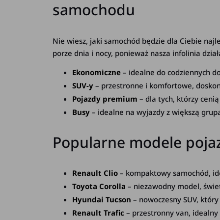
samochodu
Nie wiesz, jaki samochód będzie dla Ciebie naj
porze dnia i nocy, ponieważ nasza infolinia dzi
Ekonomiczne
– idealne do codziennych d
SUV-y
– przestronne i komfortowe, doskona
Pojazdy premium
– dla tych, którzy cenią
Busy
– idealne na wyjazdy z większą grup
Popularne modele poja
Renault Clio
– kompaktowy samochód, idea
Toyota Corolla
– niezawodny model, świetn
Hyundai Tucson
– nowoczesny SUV, który
Renault Trafic
– przestronny van, idealny