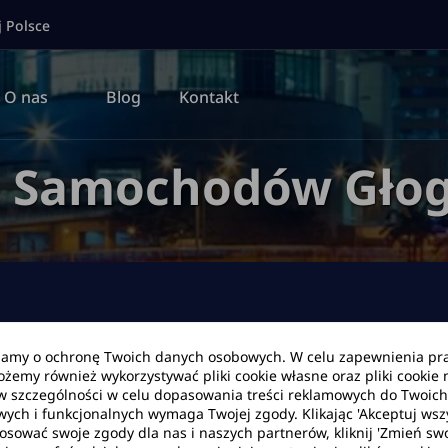
j Polsce
O nas
Blog
Kontakt
a Samochodów Głog
bamy o ochronę Twoich danych osobowych. W celu zapewnienia pr
Możemy również wykorzystywać pliki cookie własne oraz pliki cookie
Data zwrotu
Godzina
w szczególności w celu dopasowania treści reklamowych do Twoich p
wych i funkcjonalnych wymaga Twojej zgody. Klikając 'Akceptuj ws
tosować swoje zgody dla nas i naszych partnerów, kliknij 'Zmień swo