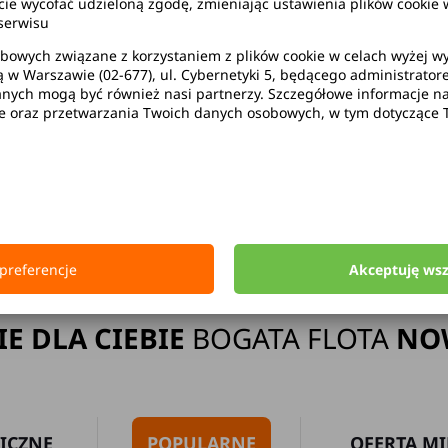
wycofać udzieloną zgodę, zmieniając ustawienia plików cookie w
serwisu
bowych związane z korzystaniem z plików cookie w celach wyżej 
ą w Warszawie (02-677), ul. Cybernetyki 5, będącego administrato
ak limitu kilometrów
Bezpłatne 
ych mogą być również nasi partnerzy. Szczegółowe informacje na 
ie oraz przetwarzania Twoich danych osobowych, w tym dotyczące 
Strona główna
Wypożyczalnia Samochodów Głogów Małopolski
preferencje
Akceptuję ws
IE DLA CIEBIE
BOGATA FLOTA
NO
ICZNE
POPULARNE
OFERTA MI