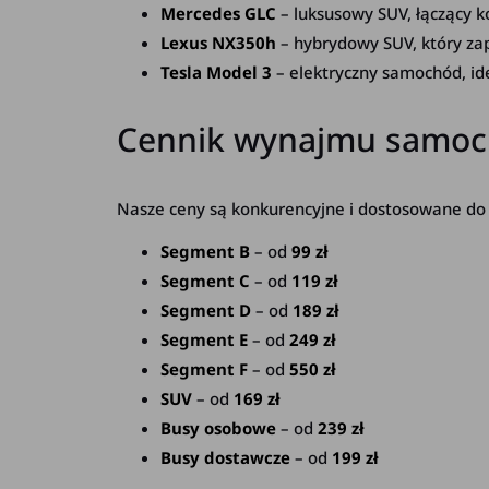
Mercedes GLC
– luksusowy SUV, łączący 
Lexus NX350h
– hybrydowy SUV, który zap
Tesla Model 3
– elektryczny samochód, ide
Cennik wynajmu samoc
Nasze ceny są konkurencyjne i dostosowane do 
Segment B
– od
99 zł
Segment C
– od
119 zł
Segment D
– od
189 zł
Segment E
– od
249 zł
Segment F
– od
550 zł
SUV
– od
169 zł
Busy osobowe
– od
239 zł
Busy dostawcze
– od
199 zł