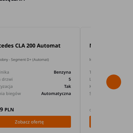
cedes CLA 200 Automat
Mercedes GLA 2
dobny - Segment D+ (Automat)
lub podobny - Segment D+
lnika
Benzyna
Typ silnika
a drzwi
5
Liczba drzwi
tyzacja
Tak
Klimatyzacja
nia biegów
Automatyczna
Skrzynia biegów
89
169
PLN
PLN
od
Zobacz ofertę
Zobacz 