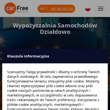
24/7
+48 794 500 550
Wypożyczalnia Samochodów
Działdowo
Klauzula informacyjna
Miejsce odbioru
Szanujemy Twoją prywatność i dbamy o ochronę Twoich
danych osobowych. W celu zapewnienia prawidłowego
Data odbioru
Godzina
funkcjonowania serwisu stosujemy pliki cookie. Możemy
również wykorzystywać pliki cookie własne oraz pliki
cookie naszych partnerów w celach analitycznych i
marketingowych, w szczególności w celu dopasowania
Data zwrotu
Godzina
treści reklamowych do Twoich preferencji. Korzystanie z
plików cookie analitycznych, marketingowych i
funkcjonalnych wymaga Twojej zgody. Klikając 'Akceptuj