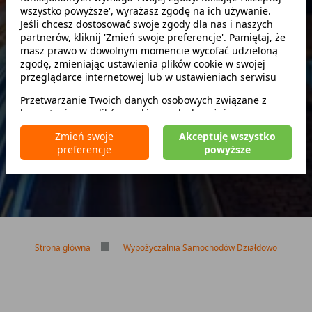
wszystko powyższe', wyrażasz zgodę na ich używanie.
Szukaj
Jeśli chcesz dostosować swoje zgody dla nas i naszych
partnerów, kliknij 'Zmień swoje preferencje'. Pamiętaj, że
masz prawo w dowolnym momencie wycofać udzieloną
zwróć w innym miejscu
zgodę, zmieniając ustawienia plików cookie w swojej
przeglądarce internetowej lub w ustawieniach serwisu
Przetwarzanie Twoich danych osobowych związane z
korzystaniem z plików cookie w celach wyżej
Brak kaucji
wymienionych jest prowadzone przez
CarFree sp. z o.o.
z
Brak limitu kilometrów
Zmień swoje
Akceptuję wszystko
siedzibą w Warszawie (02-677), ul. Cybernetyki 5,
Bezpłatne odwołanie rezerwacji
preferencje
powyższe
będącego administratorem danych. W niektórych
przypadkach administratorami danych mogą być również
nasi partnerzy. Szczegółowe informacje na temat
korzystania przez nas i naszych partnerów z plików cookie
oraz przetwarzania Twoich danych osobowych, w tym
dotyczące Twoich uprawnień, zawarte są w naszej
Polityce prywatności.
Strona główna
Wypożyczalnia Samochodów Działdowo