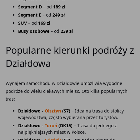
Segment D
– od
189 zł
Segment E
– od
249 zł
SUV
– od
169 zł
Busy osobowe
– od
239 zł
Popularne kierunki podróży z
Działdowa
Wynajem samochodu w Działdowie umożliwia wygodne
podróże do wielu ciekawych miejsc. Oto kilka popularnych
tras:
Działdowo -
Olsztyn
(S7)
– Idealna trasa do stolicy
województwa, często wybierana przez turystów.
Działdowo -
Toruń
(DK15)
– Trasa do jednego z
najpiękniejszych miast w Polsce.