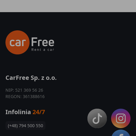
CarFree Sp. z o.o.
NIP: 521 369 56 26
REGON: 361388616
Infolinia
24/7
(+48) 794 500 550