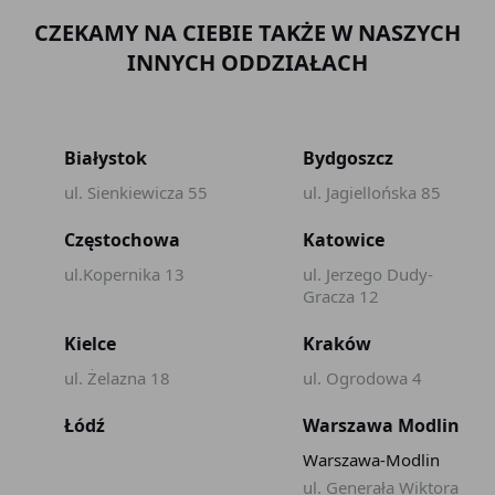
CZEKAMY NA CIEBIE TAKŻE W NASZYCH
INNYCH ODDZIAŁACH
Białystok
Bydgoszcz
ul. Sienkiewicza 55
ul. Jagiellońska 85
Częstochowa
Katowice
ul.Kopernika 13
ul. Jerzego Dudy-
Gracza 12
Kielce
Kraków
ul. Żelazna 18
ul. Ogrodowa 4
Łódź
Warszawa Modlin
Warszawa-Modlin
ul. Generała Wiktora