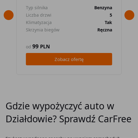
Typ silnika
Benzyna
Typ
Liczba drzwi
5
Lic
Klimatyzacja
Tak
Kli
Skrzynia biegów
Ręczna
Skr
99
PLN
od
od
Zobacz ofertę
Gdzie wypożyczyć auto w
Działdowie? Sprawdź CarFree