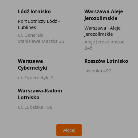
Łódź lotnisko
Warszawa Aleje
Jerozolimskie
Port Lotniczy Łódź -
Lublinek
Warszawa - Aleje
Jerozolimskie
ul. Generała
Stanisława Maczka 35
Aleje Jerozolimskie
245
Warszawa
Rzeszów Lotnisko
Cybernetyki
Jasionka 492
ul. Cybernetyki 5
Warszawa-Radom
Lotnisko
ul. Lubelska 158
więcej