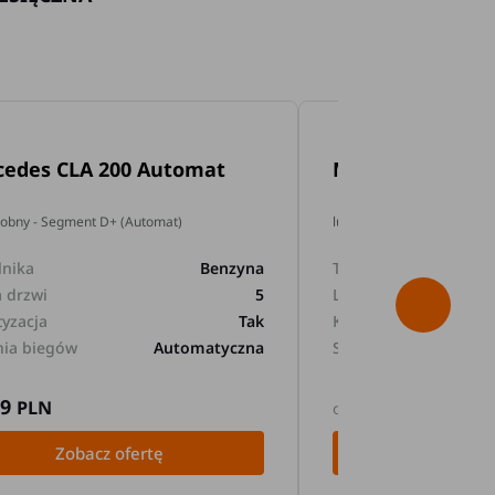
cedes CLA 200 Automat
Mercedes GLA 2
dobny - Segment D+ (Automat)
lub podobny - Segment D+
lnika
Benzyna
Typ silnika
a drzwi
5
Liczba drzwi
tyzacja
Tak
Klimatyzacja
nia biegów
Automatyczna
Skrzynia biegów
89
169
PLN
PLN
od
Zobacz ofertę
Zobacz 