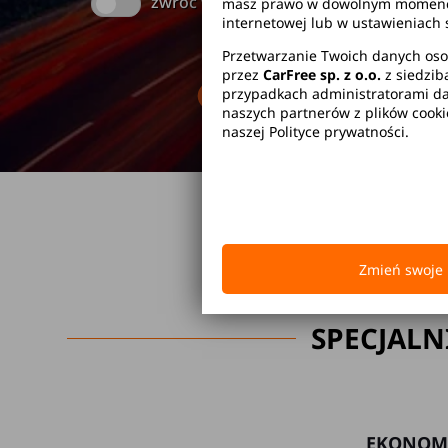
zwróć w innym miejscu
masz prawo w dowolnym momencie 
internetowej lub w ustawieniach 
Przetwarzanie Twoich danych oso
przez
CarFree sp. z o.o.
z siedzib
Brak kaucji
Br
przypadkach administratorami dan
naszych partnerów z plików cook
naszej Polityce prywatności.
Zmień swoje 
SPECJALN
EKONOM