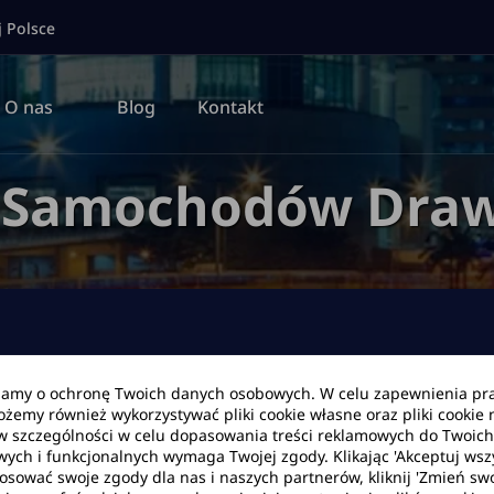
j Polsce
O nas
Blog
Kontakt
a Samochodów Draw
bamy o ochronę Twoich danych osobowych. W celu zapewnienia pr
Możemy również wykorzystywać pliki cookie własne oraz pliki cookie
Data zwrotu
Godzina
w szczególności w celu dopasowania treści reklamowych do Twoich p
wych i funkcjonalnych wymaga Twojej zgody. Klikając 'Akceptuj ws
tosować swoje zgody dla nas i naszych partnerów, kliknij 'Zmień swo