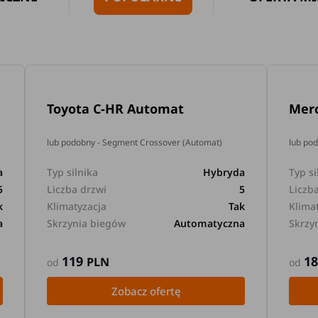
Toyota C-HR Automat
Mer
lub podobny - Segment Crossover (Automat)
lub po
a
Typ silnika
Hybryda
Typ si
5
Liczba drzwi
5
Liczb
k
Klimatyzacja
Tak
Klima
a
Skrzynia biegów
Automatyczna
Skrzy
119
1
PLN
od
od
Zobacz ofertę