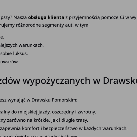
lepszy? Nasza
obsługa klienta
z przyjemnością pomoże Ci w wyb
ferujemy różnorodne segmenty aut, w tym:
e.
niejszych warunkach.
 sobie luksus.
 towarów.
azdów wypożyczanych w Drawsk
ożesz wynająć w Drawsku Pomorskim:
ny do miejskiej jazdy, oszczędny i zwrotny.
y zarówno na krótkie, jak i długie trasy.
y zapewnia komfort i bezpieczeństwo w każdych warunkach.
h grup, świetny na wyjazdy służbowe.