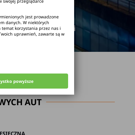
 swojej przeglądarce
wymienionych jest prowadzone
rem danych. W niektórych
odwołanie rezerwacji
temat korzystania przez nas i
Twoich uprawnień, zawarte są w
zystko powyższe
WYCH AUT
ESIĘCZNA