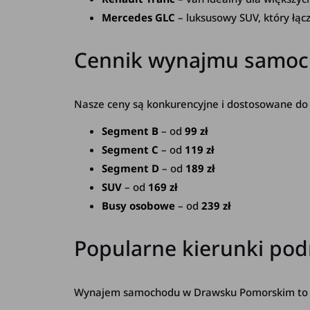
Mercedes GLC
– luksusowy SUV, który łąc
Cennik wynajmu samo
Nasze ceny są konkurencyjne i dostosowane do 
Segment B
– od
99 zł
Segment C
– od
119 zł
Segment D
– od
189 zł
SUV
– od
169 zł
Busy osobowe
– od
239 zł
Popularne kierunki po
Wynajem samochodu w Drawsku Pomorskim to dos