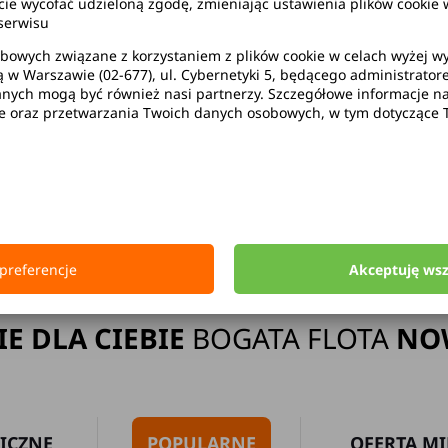
wycofać udzieloną zgodę, zmieniając ustawienia plików cookie w
serwisu
bowych związane z korzystaniem z plików cookie w celach wyżej 
ą w Warszawie (02-677), ul. Cybernetyki 5, będącego administrato
ak limitu kilometrów
Bezpłatne 
ych mogą być również nasi partnerzy. Szczegółowe informacje na 
ie oraz przetwarzania Twoich danych osobowych, w tym dotyczące 
Strona główna
Wypożyczalnia Samochodów Drawsko Pomorskie
preferencje
Akceptuję ws
IE DLA CIEBIE
BOGATA FLOTA
NO
ICZNE
POPULARNE
OFERTA MI