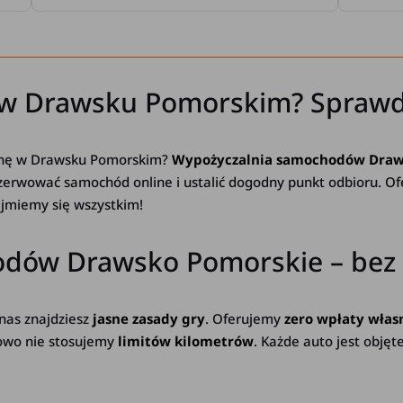
 w Drawsku Pomorskim? Sprawd
zinę w Drawsku Pomorskim?
Wypożyczalnia samochodów Draw
ezerwować samochód online i ustalić dogodny punkt odbioru. 
ajmiemy się wszystkim!
ów Drawsko Pomorskie – bez ka
nas znajdziesz
jasne zasady gry
. Oferujemy
zero wpłaty włas
kowo nie stosujemy
limitów kilometrów
. Każde auto jest obję