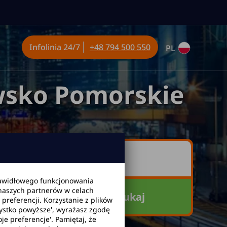
Infolinia
24/7
+48 794 500 550
PL
sko Pomorskie
awidłowego funkcjonowania
 naszych partnerów w celach
Szukaj
referencji. Korzystanie z plików
zystko powyższe', wyrażasz zgodę
je preferencje'. Pamiętaj, że