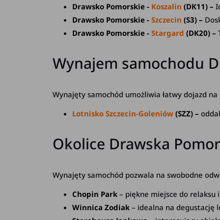
Drawsko Pomorskie -
Koszalin
(DK11) –
I
Drawsko Pomorskie -
Szczecin
(S3) –
Dosko
Drawsko Pomorskie -
Stargard
(DK20) –
T
Wynajem samochodu Dra
Wynajęty samochód umożliwia łatwy dojazd na na
Lotnisko Szczecin-Goleniów
(SZZ) –
oddal
Okolice Drawska Pomors
Wynajęty samochód pozwala na swobodne odwiedz
Chopin Park
– piękne miejsce do relaksu 
Winnica Zodiak
– idealna na degustację l