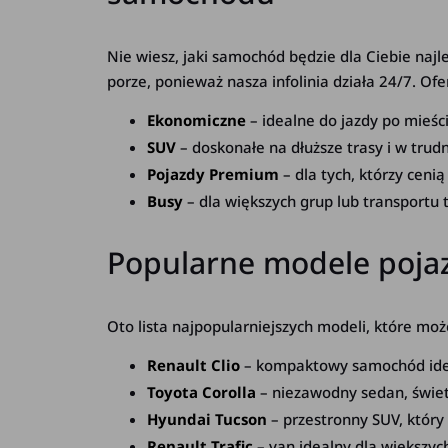
Nie wiesz, jaki samochód będzie dla Ciebie naj
porze, ponieważ nasza infolinia działa 24/7. O
Ekonomiczne
– idealne do jazdy po mieści
SUV
– doskonałe na dłuższe trasy i w trud
Pojazdy Premium
– dla tych, którzy cenią
Busy
– dla większych grup lub transportu
Popularne modele poj
Oto lista najpopularniejszych modeli, które m
Renault Clio
– kompaktowy samochód ideal
Toyota Corolla
– niezawodny sedan, świetn
Hyundai Tucson
– przestronny SUV, któr
Renault Trafic
– van idealny dla większyc