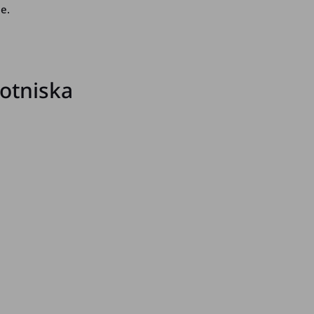
e.
otniska