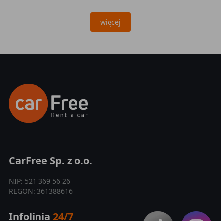
więcej
CarFree Sp. z o.o.
NIP: 521 369 56 26
REGON: 361388616
Infolinia
24/7