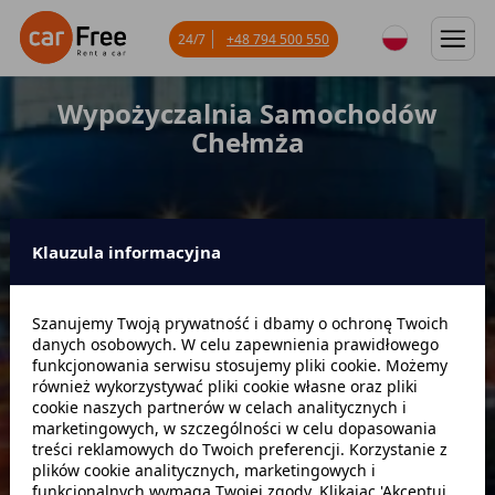
24/7
+48 794 500 550
Wypożyczalnia Samochodów
Chełmża
Klauzula informacyjna
Miejsce odbioru
Szanujemy Twoją prywatność i dbamy o ochronę Twoich
danych osobowych. W celu zapewnienia prawidłowego
Data odbioru
Godzina
funkcjonowania serwisu stosujemy pliki cookie. Możemy
również wykorzystywać pliki cookie własne oraz pliki
cookie naszych partnerów w celach analitycznych i
marketingowych, w szczególności w celu dopasowania
Data zwrotu
Godzina
treści reklamowych do Twoich preferencji. Korzystanie z
plików cookie analitycznych, marketingowych i
funkcjonalnych wymaga Twojej zgody. Klikając 'Akceptuj