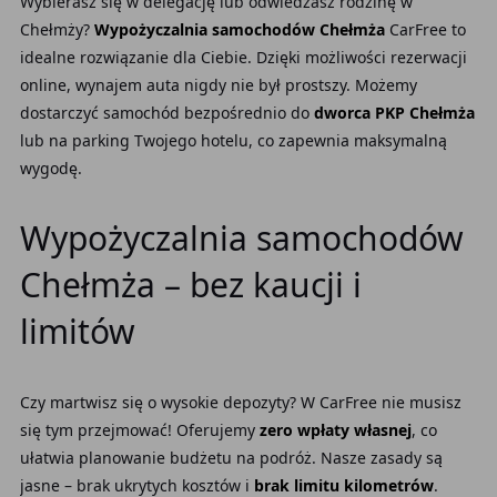
Wybierasz się w delegację lub odwiedzasz rodzinę w
Chełmży?
Wypożyczalnia samochodów Chełmża
CarFree to
idealne rozwiązanie dla Ciebie. Dzięki możliwości rezerwacji
online, wynajem auta nigdy nie był prostszy. Możemy
dostarczyć samochód bezpośrednio do
dworca PKP Chełmża
lub na parking Twojego hotelu, co zapewnia maksymalną
wygodę.
Wypożyczalnia samochodów
Chełmża – bez kaucji i
limitów
Czy martwisz się o wysokie depozyty? W CarFree nie musisz
się tym przejmować! Oferujemy
zero wpłaty własnej
, co
ułatwia planowanie budżetu na podróż. Nasze zasady są
jasne – brak ukrytych kosztów i
brak limitu kilometrów
.