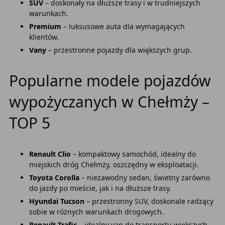
SUV
– doskonały na dłuższe trasy i w trudniejszych
warunkach.
Premium
– luksusowe auta dla wymagających
klientów.
Vany
– przestronne pojazdy dla większych grup.
Popularne modele pojazdów
wypożyczanych w Chełmży –
TOP 5
Renault Clio
– kompaktowy samochód, idealny do
miejskich dróg Chełmży, oszczędny w eksploatacji.
Toyota Corolla
– niezawodny sedan, świetny zarówno
do jazdy po mieście, jak i na dłuższe trasy.
Hyundai Tucson
– przestronny SUV, doskonale radzący
sobie w różnych warunkach drogowych.
Renault Trafic
– idealny van do transportu większych