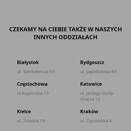
CZEKAMY NA CIEBIE TAKŻE W NASZYCH
INNYCH ODDZIAŁACH
Białystok
Bydgoszcz
ul. Sienkiewicza 55
ul. Jagiellońska 85
Częstochowa
Katowice
ul.Kopernika 13
ul. Jerzego Dudy-
Gracza 12
Kielce
Kraków
ul. Żelazna 18
ul. Ogrodowa 4