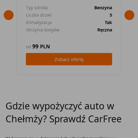
Typ silnika
Benzyna
Typ
Liczba drzwi
5
Lic
Klimatyzacja
Tak
Kli
Skrzynia biegów
Ręczna
Skr
99
PLN
od
od
Zobacz ofertę
Gdzie wypożyczyć auto w
Chełmży? Sprawdź CarFree