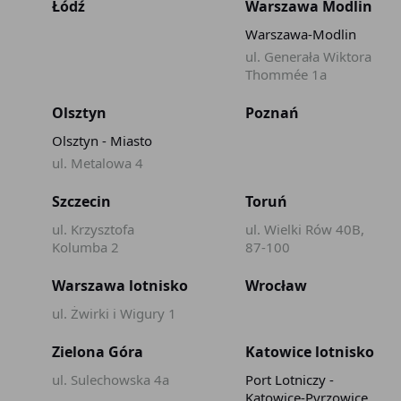
Łódź
Warszawa Modlin
Warszawa-Modlin
ul. Generała Wiktora
Thommée 1a
Olsztyn
Poznań
Olsztyn - Miasto
ul. Metalowa 4
Szczecin
Toruń
ul. Krzysztofa
ul. Wielki Rów 40B,
Kolumba 2
87-100
Warszawa lotnisko
Wrocław
ul. Żwirki i Wigury 1
Zielona Góra
Katowice lotnisko
ul. Sulechowska 4a
Port Lotniczy -
Katowice-Pyrzowice