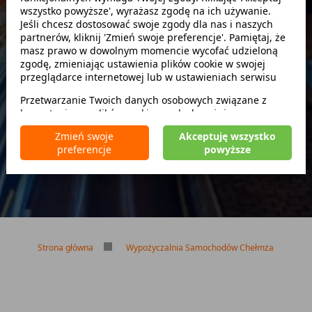
wszystko powyższe', wyrażasz zgodę na ich używanie.
Szukaj
Jeśli chcesz dostosować swoje zgody dla nas i naszych
partnerów, kliknij 'Zmień swoje preferencje'. Pamiętaj, że
masz prawo w dowolnym momencie wycofać udzieloną
zwróć w innym miejscu
zgodę, zmieniając ustawienia plików cookie w swojej
przeglądarce internetowej lub w ustawieniach serwisu
Przetwarzanie Twoich danych osobowych związane z
korzystaniem z plików cookie w celach wyżej
Brak kaucji
wymienionych jest prowadzone przez
CarFree sp. z o.o.
z
Brak limitu kilometrów
Zmień swoje
Akceptuję wszystko
siedzibą w Warszawie (02-677), ul. Cybernetyki 5,
Bezpłatne odwołanie rezerwacji
preferencje
powyższe
będącego administratorem danych. W niektórych
przypadkach administratorami danych mogą być również
nasi partnerzy. Szczegółowe informacje na temat
korzystania przez nas i naszych partnerów z plików cookie
oraz przetwarzania Twoich danych osobowych, w tym
dotyczące Twoich uprawnień, zawarte są w naszej
Polityce prywatności.
Strona główna
Wypożyczalnia Samochodów Chełmża