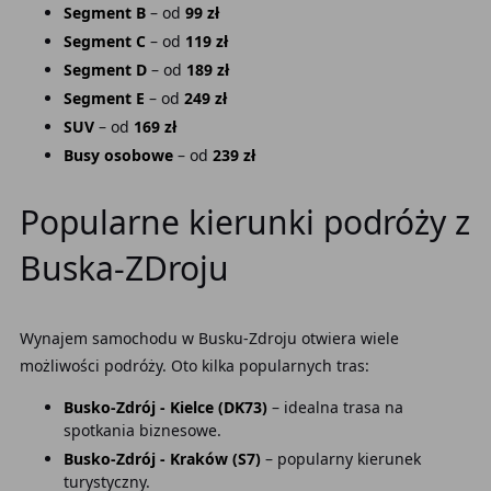
Segment B
– od
99 zł
Segment C
– od
119 zł
Segment D
– od
189 zł
Segment E
– od
249 zł
SUV
– od
169 zł
Busy osobowe
– od
239 zł
Popularne kierunki podróży z
Buska-ZDroju
Wynajem samochodu w Busku-Zdroju otwiera wiele
możliwości podróży. Oto kilka popularnych tras:
Busko-Zdrój - Kielce (DK73)
– idealna trasa na
spotkania biznesowe.
Busko-Zdrój - Kraków (S7)
– popularny kierunek
turystyczny.