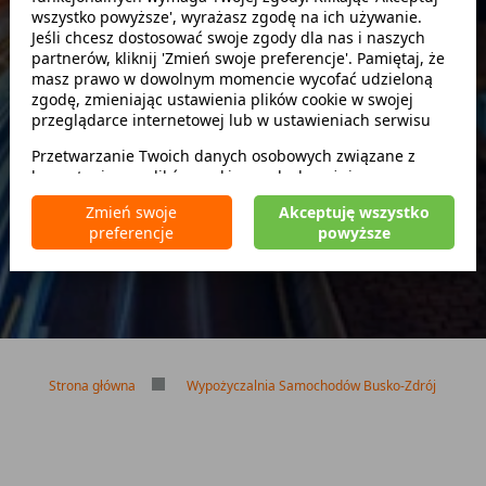
wszystko powyższe', wyrażasz zgodę na ich używanie.
Szukaj
Jeśli chcesz dostosować swoje zgody dla nas i naszych
partnerów, kliknij 'Zmień swoje preferencje'. Pamiętaj, że
masz prawo w dowolnym momencie wycofać udzieloną
zwróć w innym miejscu
zgodę, zmieniając ustawienia plików cookie w swojej
przeglądarce internetowej lub w ustawieniach serwisu
Przetwarzanie Twoich danych osobowych związane z
korzystaniem z plików cookie w celach wyżej
Brak kaucji
wymienionych jest prowadzone przez
CarFree sp. z o.o.
z
Brak limitu kilometrów
Zmień swoje
Akceptuję wszystko
siedzibą w Warszawie (02-677), ul. Cybernetyki 5,
Bezpłatne odwołanie rezerwacji
preferencje
powyższe
będącego administratorem danych. W niektórych
przypadkach administratorami danych mogą być również
nasi partnerzy. Szczegółowe informacje na temat
korzystania przez nas i naszych partnerów z plików cookie
oraz przetwarzania Twoich danych osobowych, w tym
dotyczące Twoich uprawnień, zawarte są w naszej
Polityce prywatności.
Strona główna
Wypożyczalnia Samochodów Busko-Zdrój