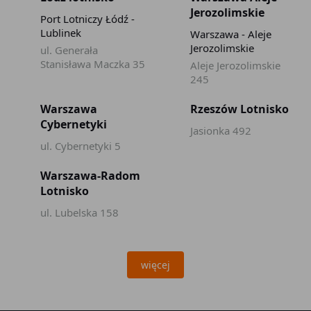
Jerozolimskie
Port Lotniczy Łódź -
Lublinek
Warszawa - Aleje
Jerozolimskie
ul. Generała
Stanisława Maczka 35
Aleje Jerozolimskie
245
Warszawa
Rzeszów Lotnisko
Cybernetyki
Jasionka 492
ul. Cybernetyki 5
Warszawa-Radom
Lotnisko
ul. Lubelska 158
więcej