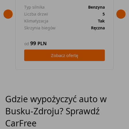
Typ silnika
Benzyna
Typ
Liczba drzwi
5
Lic
Klimatyzacja
Tak
Kli
Skrzynia biegów
Ręczna
Skr
99
PLN
od
od
Zobacz ofertę
Gdzie wypożyczyć auto w
Busku-Zdroju? Sprawdź
CarFree