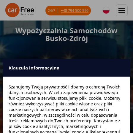
24/7
+48 794 500 550
Wypożyczalnia Samochodów
Busko-Zdrój
Klauzula informacyjna
Miejsce odbioru
Szanujemy Twoją prywatność i dbamy o ochronę Twoich
danych osobowych. W celu zapewnienia prawidłowego
Data odbioru
Godzina
funkcjonowania serwisu stosujemy pliki cookie. Możemy
również wykorzystywać pliki cookie własne oraz pliki
cookie naszych partnerów w celach analitycznych i
marketingowych, w szczególności w celu dopasowania
Data zwrotu
Godzina
treści reklamowych do Twoich preferencji. Korzystanie z
plików cookie analitycznych, marketingowych i
funkcjonalnych wymaga Twojej zgody. Klikając 'Akceptuj