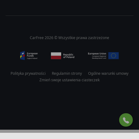
CarFree 2026 © Wszystkie prawa zastrzeżone
Polityka prywatności
Regulamin strony
Ogólne warunki umowy
Zmień swoje ustawienia ciasteczek