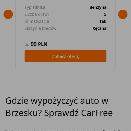
Typ silnika
Benzyna
Typ
Liczba drzwi
5
Lic
Klimatyzacja
Tak
Kli
Skrzynia biegów
Ręczna
Skr
99
PLN
od
od
Zobacz ofertę
Gdzie wypożyczyć auto w
Brzesku? Sprawdź CarFree