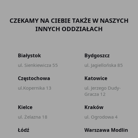
CZEKAMY NA CIEBIE TAKŻE W NASZYCH
INNYCH ODDZIAŁACH
Białystok
Bydgoszcz
ul. Sienkiewicza 55
ul. Jagiellońska 85
Częstochowa
Katowice
ul.Kopernika 13
ul. Jerzego Dudy-
Gracza 12
Kielce
Kraków
ul. Żelazna 18
ul. Ogrodowa 4
Łódź
Warszawa Modlin