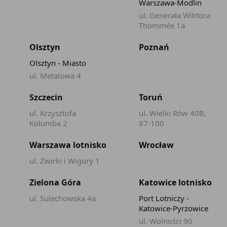
Warszawa-Modlin
ul. Generała Wiktora
Thommée 1a
Olsztyn
Poznań
Olsztyn - Miasto
ul. Metalowa 4
Szczecin
Toruń
ul. Krzysztofa
ul. Wielki Rów 40B,
Kolumba 2
87-100
Warszawa lotnisko
Wrocław
ul. Żwirki i Wigury 1
Zielona Góra
Katowice lotnisko
ul. Sulechowska 4a
Port Lotniczy -
Katowice-Pyrzowice
ul. Wolności 90