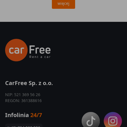
więcej
CarFree Sp. z o.o.
NIP: 521 369 56 26
REGON: 361388616
Infolinia
24/7