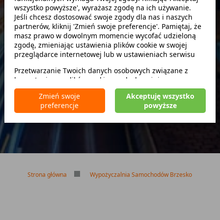
wszystko powyższe', wyrażasz zgodę na ich używanie.
Szukaj
Jeśli chcesz dostosować swoje zgody dla nas i naszych
partnerów, kliknij 'Zmień swoje preferencje'. Pamiętaj, że
masz prawo w dowolnym momencie wycofać udzieloną
zwróć w innym miejscu
zgodę, zmieniając ustawienia plików cookie w swojej
przeglądarce internetowej lub w ustawieniach serwisu
Przetwarzanie Twoich danych osobowych związane z
korzystaniem z plików cookie w celach wyżej
Brak kaucji
wymienionych jest prowadzone przez
CarFree sp. z o.o.
z
Brak limitu kilometrów
Zmień swoje
Akceptuję wszystko
siedzibą w Warszawie (02-677), ul. Cybernetyki 5,
Bezpłatne odwołanie rezerwacji
preferencje
powyższe
będącego administratorem danych. W niektórych
przypadkach administratorami danych mogą być również
nasi partnerzy. Szczegółowe informacje na temat
korzystania przez nas i naszych partnerów z plików cookie
oraz przetwarzania Twoich danych osobowych, w tym
dotyczące Twoich uprawnień, zawarte są w naszej
Polityce prywatności.
Strona główna
Wypożyczalnia Samochodów Brzesko