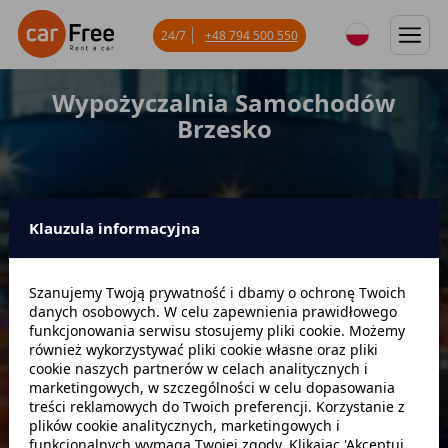
24/7
+48 794 500 550
Wypożyczalnia Samochodów
Brzesko
Klauzula informacyjna
Miejsce odbioru
Szanujemy Twoją prywatność i dbamy o ochronę Twoich
danych osobowych. W celu zapewnienia prawidłowego
Data odbioru
Godzina
funkcjonowania serwisu stosujemy pliki cookie. Możemy
również wykorzystywać pliki cookie własne oraz pliki
cookie naszych partnerów w celach analitycznych i
marketingowych, w szczególności w celu dopasowania
Data zwrotu
Godzina
treści reklamowych do Twoich preferencji. Korzystanie z
plików cookie analitycznych, marketingowych i
funkcjonalnych wymaga Twojej zgody. Klikając 'Akceptuj