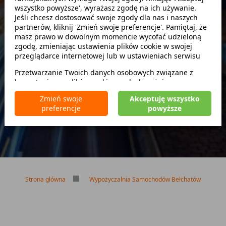
wszystko powyższe', wyrażasz zgodę na ich używanie.
Szukaj
Jeśli chcesz dostosować swoje zgody dla nas i naszych
partnerów, kliknij 'Zmień swoje preferencje'. Pamiętaj, że
masz prawo w dowolnym momencie wycofać udzieloną
zwróć w innym miejscu
zgodę, zmieniając ustawienia plików cookie w swojej
przeglądarce internetowej lub w ustawieniach serwisu
Przetwarzanie Twoich danych osobowych związane z
korzystaniem z plików cookie w celach wyżej
Brak kaucji
wymienionych jest prowadzone przez
CarFree sp. z o.o.
z
Brak limitu kilometrów
Zmień swoje
Akceptuję wszystko
siedzibą w Warszawie (02-677), ul. Cybernetyki 5,
Bezpłatne odwołanie rezerwacji
preferencje
powyższe
będącego administratorem danych. W niektórych
przypadkach administratorami danych mogą być również
nasi partnerzy. Szczegółowe informacje na temat
korzystania przez nas i naszych partnerów z plików cookie
oraz przetwarzania Twoich danych osobowych, w tym
dotyczące Twoich uprawnień, zawarte są w naszej
Polityce prywatności.
Strona główna
Wypożyczalnia Samochodów Bełchatów