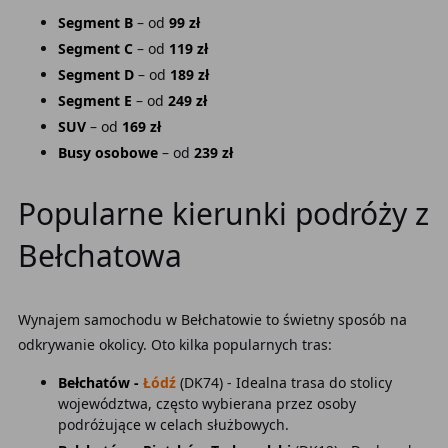
Segment B
– od
99 zł
Segment C
– od
119 zł
Segment D
– od
189 zł
Segment E
– od
249 zł
SUV
– od
169 zł
Busy osobowe
– od
239 zł
Popularne kierunki podróży z
Bełchatowa
Wynajem samochodu w Bełchatowie to świetny sposób na
odkrywanie okolicy. Oto kilka popularnych tras:
Bełchatów -
Łódź
(DK74) - Idealna trasa do stolicy
województwa, często wybierana przez osoby
podróżujące w celach służbowych.