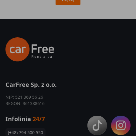
CarFree Sp. z o.o.
NIP: 521 369 56 26
REGON: 361388616
Infolinia
24/7
(+48) 794 500 550