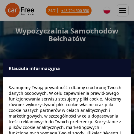
24/7
+48 794 500 550
Wypożyczalnia Samochodów
Bełchatów
Klauzula informacyjna
Miejsce odbioru
Szanujemy Twoją prywatność i dbamy o ochronę Twoich
danych osobowych. W celu zapewnienia prawidłowego
Data odbioru
Godzina
funkcjonowania serwisu stosujemy pliki cookie. Możemy
również wykorzystywać pliki cookie własne oraz pliki
cookie naszych partnerów w celach analitycznych i
marketingowych, w szczególności w celu dopasowania
Data zwrotu
Godzina
treści reklamowych do Twoich preferencji. Korzystanie z
plików cookie analitycznych, marketingowych i
funkcjonalnych wymaga Twojej zgody. Klikając 'Akceptuj