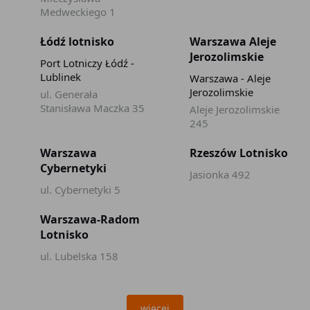
Medweckiego 1
Łódź lotnisko
Warszawa Aleje
Jerozolimskie
Port Lotniczy Łódź -
Lublinek
Warszawa - Aleje
Jerozolimskie
ul. Generała
Stanisława Maczka 35
Aleje Jerozolimskie
245
Warszawa
Rzeszów Lotnisko
Cybernetyki
Jasionka 492
ul. Cybernetyki 5
Warszawa-Radom
Lotnisko
ul. Lubelska 158
więcej