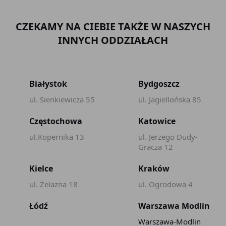
CZEKAMY NA CIEBIE TAKŻE W NASZYCH
INNYCH ODDZIAŁACH
Białystok
Bydgoszcz
ul. Sienkiewicza 55
ul. Jagiellońska 85
Częstochowa
Katowice
ul.Kopernika 13
ul. Jerzego Dudy-
Gracza 12
Kielce
Kraków
ul. Żelazna 18
ul. Ogrodowa 4
Łódź
Warszawa Modlin
Warszawa-Modlin