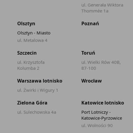
ul. Generała Wiktora
Thommée 1a
Olsztyn
Poznań
Olsztyn - Miasto
ul. Metalowa 4
Szczecin
Toruń
ul. Krzysztofa
ul. Wielki Rów 40B,
Kolumba 2
87-100
Warszawa lotnisko
Wrocław
ul. Żwirki i Wigury 1
Zielona Góra
Katowice lotnisko
ul. Sulechowska 4a
Port Lotniczy -
Katowice-Pyrzowice
ul. Wolności 90