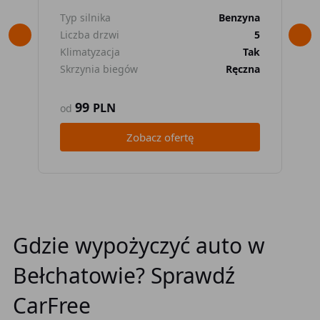
Typ silnika
Benzyna
Typ
Liczba drzwi
5
Lic
Klimatyzacja
Tak
Kli
Skrzynia biegów
Ręczna
Skr
99
PLN
od
od
Zobacz ofertę
Gdzie wypożyczyć auto w
Bełchatowie? Sprawdź
CarFree