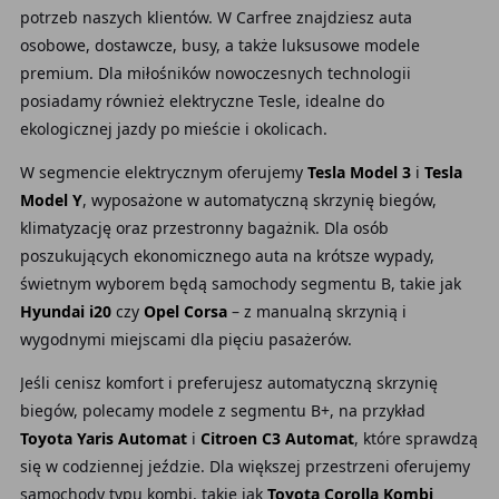
potrzeb naszych klientów. W Carfree znajdziesz auta
osobowe, dostawcze, busy, a także luksusowe modele
premium. Dla miłośników nowoczesnych technologii
posiadamy również elektryczne Tesle, idealne do
ekologicznej jazdy po mieście i okolicach.
W segmencie elektrycznym oferujemy
Tesla Model 3
i
Tesla
Model Y
, wyposażone w automatyczną skrzynię biegów,
klimatyzację oraz przestronny bagażnik. Dla osób
poszukujących ekonomicznego auta na krótsze wypady,
świetnym wyborem będą samochody segmentu B, takie jak
Hyundai i20
czy
Opel Corsa
– z manualną skrzynią i
wygodnymi miejscami dla pięciu pasażerów.
Jeśli cenisz komfort i preferujesz automatyczną skrzynię
biegów, polecamy modele z segmentu B+, na przykład
Toyota Yaris Automat
i
Citroen C3 Automat
, które sprawdzą
się w codziennej jeździe. Dla większej przestrzeni oferujemy
samochody typu kombi, takie jak
Toyota Corolla Kombi