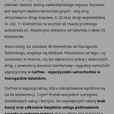
stanowi również stolicę nadwiślańskiego regionu Kociewie.
Jest ważnym węzłem komunikacyjnych – leży przy
skrzyżowaniu drogi krajowej nr 22 oraz drogi wojewódzkiej
nr 222. 11 kilometrów na wschód od miasta przebiega
autostrada A1. Miasto jest oddalone od Gdańska o około 55
kilometrów.
Nieco bliżej, bo zaledwie 38 kilometrów od Starogardu
Gdańskiego, znajduje się Malbork. Niezależnie od tego, czy
zostaniesz w mieście, czy też wybierzesz jedną z okolicznych
dróg, z pewnością docenisz komfortowy i wygodny samochód
wypożyczony w
Carfree – wypożyczalni samochodów w
Starogardzie Gdańskim.
Carfree to wypożyczalnia, która zdecydowanie wyróżnia się
na tle konkurencji. Czym? Przede wszystkim szeregiem
dodatkowych usług i korzyści. Do największych należy
brak
kaucji oraz całkowicie bezpłatna usługa podstawienia
pojazdu w wybrane miejsce
. Nasza oferta jest elastyczna,