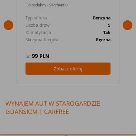
lub podobny - Segment B
lub
Typ silnika
Benzyna
Typ
Liczba drzwi
5
Lic
Klimatyzacja
Tak
Kli
Skrzynia biegów
Ręczna
Skr
99
PLN
od
od
Zobacz ofertę
WYNAJEM AUT W STAROGARDZIE
GDAŃSKIM | CARFREE