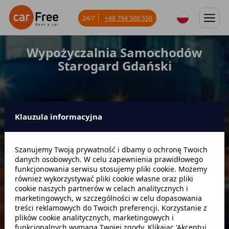
24/7
+48 794 500 550
Wypożyczalnia Samochodów
Starogard Gdański
Klauzula informacyjna
Miejsce odbioru
Szanujemy Twoją prywatność i dbamy o ochronę Twoich
danych osobowych. W celu zapewnienia prawidłowego
Data odbioru
Godzina
funkcjonowania serwisu stosujemy pliki cookie. Możemy
również wykorzystywać pliki cookie własne oraz pliki
cookie naszych partnerów w celach analitycznych i
marketingowych, w szczególności w celu dopasowania
Data zwrotu
Godzina
treści reklamowych do Twoich preferencji. Korzystanie z
plików cookie analitycznych, marketingowych i
funkcjonalnych wymaga Twojej zgody. Klikając 'Akceptuj