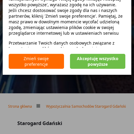
wszystko powyższe', wyrażasz zgodę na ich używanie.
Szukaj
Jeśli chcesz dostosować swoje zgody dla nas i naszych
partnerów, kliknij 'Zmień swoje preferencje'. Pamiętaj, że
masz prawo w dowolnym momencie wycofać udzieloną
zwróć w innym miejscu
zgodę, zmieniając ustawienia plików cookie w swojej
przeglądarce internetowej lub w ustawieniach serwisu
Przetwarzanie Twoich danych osobowych związane z
korzystaniem z plików cookie w celach wyżej
Brak kaucji
wymienionych jest prowadzone przez
CarFree sp. z o.o.
z
Brak limitu kilometrów
Zmień swoje
Akceptuję wszystko
siedzibą w Warszawie (02-677), ul. Cybernetyki 5,
Bezpłatne odwołanie rezerwacji
preferencje
powyższe
będącego administratorem danych. W niektórych
przypadkach administratorami danych mogą być również
nasi partnerzy. Szczegółowe informacje na temat
korzystania przez nas i naszych partnerów z plików cookie
oraz przetwarzania Twoich danych osobowych, w tym
dotyczące Twoich uprawnień, zawarte są w naszej
Polityce prywatności.
Strona główna
Wypożyczalnia Samochodów Starogard Gdański
Starogard Gdański