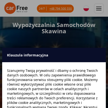
24/7
+48 794 500 550
Wypożyczalnia Samochodów
Skawina
Klauzula informacyjna
Miejsce odbioru
Szanujemy Twoją prywatność i dbamy o ochronę Twoich
danych osobowych. W celu zapewnienia prawidłowego
Data odbioru
Godzina
funkcjonowania serwisu stosujemy pliki cookie. Możemy
również wykorzystywać pliki cookie własne oraz pliki
cookie naszych partnerów w celach analitycznych i
marketingowych, w szczególności w celu dopasowania
Data zwrotu
Godzina
treści reklamowych do Twoich preferencji. Korzystanie z
plików cookie analitycznych, marketingowych i
funkcjonalnych wymaga Twojej zgody. Klikając 'Akceptuj