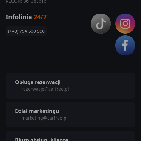
REGON: 361388616
Infolinia
24/7
(+48) 794 500 550
Obługa rezerwacji
rezerwacje@carfree.pl
Dział marketingu
marketing@carfree.pl
Biuro obsługi
klienta