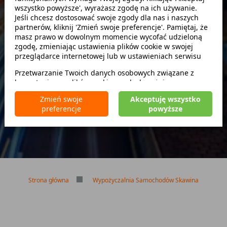
wszystko powyższe', wyrażasz zgodę na ich używanie.
Szukaj
Jeśli chcesz dostosować swoje zgody dla nas i naszych
partnerów, kliknij 'Zmień swoje preferencje'. Pamiętaj, że
masz prawo w dowolnym momencie wycofać udzieloną
zwróć w innym miejscu
zgodę, zmieniając ustawienia plików cookie w swojej
przeglądarce internetowej lub w ustawieniach serwisu
Przetwarzanie Twoich danych osobowych związane z
korzystaniem z plików cookie w celach wyżej
Brak kaucji
wymienionych jest prowadzone przez
CarFree sp. z o.o.
z
Brak limitu kilometrów
Zmień swoje
Akceptuję wszystko
siedzibą w Warszawie (02-677), ul. Cybernetyki 5,
Bezpłatne odwołanie rezerwacji
preferencje
powyższe
będącego administratorem danych. W niektórych
przypadkach administratorami danych mogą być również
nasi partnerzy. Szczegółowe informacje na temat
korzystania przez nas i naszych partnerów z plików cookie
oraz przetwarzania Twoich danych osobowych, w tym
dotyczące Twoich uprawnień, zawarte są w naszej
Polityce prywatności.
Strona główna
Wypożyczalnia Samochodów Skawina