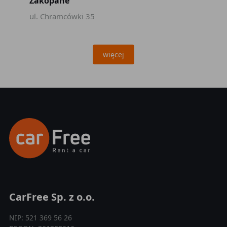
Zakopane
ul. Chramcówki 35
więcej
CarFree Sp. z o.o.
NIP: 521 369 56 26