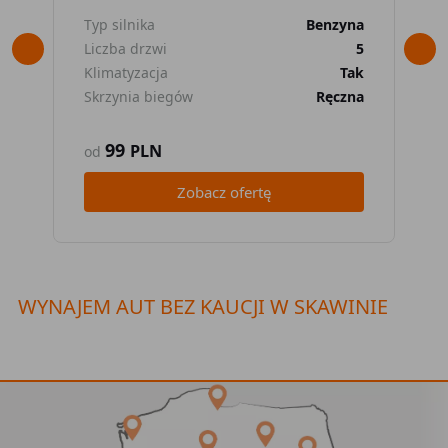
Typ silnika
Benzyna
Typ
Liczba drzwi
5
Lic
Klimatyzacja
Tak
Kli
Skrzynia biegów
Ręczna
Skr
99
PLN
od
od
Zobacz ofertę
WYNAJEM AUT BEZ KAUCJI W SKAWINIE