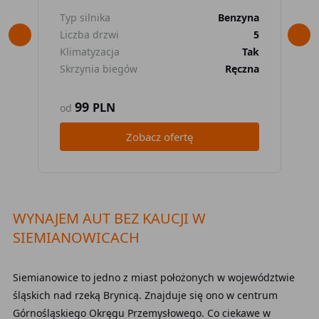
Typ silnika
Benzyna
Typ
Liczba drzwi
5
Lic
Klimatyzacja
Tak
Kli
Skrzynia biegów
Ręczna
Skr
99
PLN
od
od
Zobacz ofertę
WYNAJEM AUT BEZ KAUCJI W
SIEMIANOWICACH
Siemianowice to jedno z miast położonych w województwie
śląskich nad rzeką Brynicą. Znajduje się ono w centrum
Górnośląskiego Okręgu Przemysłowego. Co ciekawe w