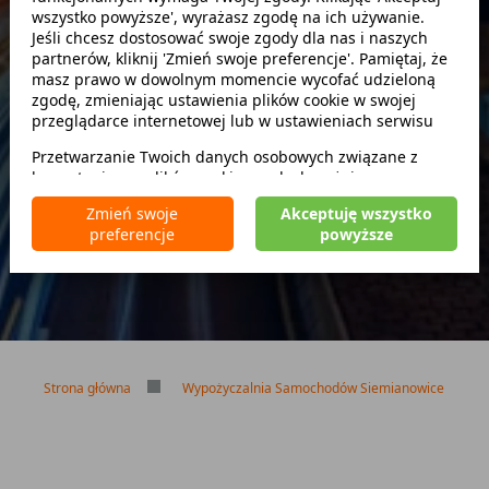
wszystko powyższe', wyrażasz zgodę na ich używanie.
Szukaj
Jeśli chcesz dostosować swoje zgody dla nas i naszych
partnerów, kliknij 'Zmień swoje preferencje'. Pamiętaj, że
masz prawo w dowolnym momencie wycofać udzieloną
zwróć w innym miejscu
zgodę, zmieniając ustawienia plików cookie w swojej
przeglądarce internetowej lub w ustawieniach serwisu
Przetwarzanie Twoich danych osobowych związane z
korzystaniem z plików cookie w celach wyżej
Brak kaucji
wymienionych jest prowadzone przez
CarFree sp. z o.o.
z
Brak limitu kilometrów
Zmień swoje
Akceptuję wszystko
siedzibą w Warszawie (02-677), ul. Cybernetyki 5,
Bezpłatne odwołanie rezerwacji
preferencje
powyższe
będącego administratorem danych. W niektórych
przypadkach administratorami danych mogą być również
nasi partnerzy. Szczegółowe informacje na temat
korzystania przez nas i naszych partnerów z plików cookie
oraz przetwarzania Twoich danych osobowych, w tym
dotyczące Twoich uprawnień, zawarte są w naszej
Polityce prywatności.
Strona główna
Wypożyczalnia Samochodów Siemianowice