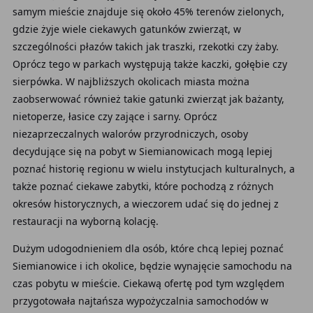
samym mieście znajduje się około 45% terenów zielonych,
gdzie żyje wiele ciekawych gatunków zwierząt, w
szczególności płazów takich jak traszki, rzekotki czy żaby.
Oprócz tego w parkach występują także kaczki, gołębie czy
sierpówka. W najbliższych okolicach miasta można
zaobserwować również takie gatunki zwierząt jak bażanty,
nietoperze, łasice czy zające i sarny. Oprócz
niezaprzeczalnych walorów przyrodniczych, osoby
decydujące się na pobyt w Siemianowicach mogą lepiej
poznać historię regionu w wielu instytucjach kulturalnych, a
także poznać ciekawe zabytki, które pochodzą z różnych
okresów historycznych, a wieczorem udać się do jednej z
restauracji na wyborną kolację.
Dużym udogodnieniem dla osób, które chcą lepiej poznać
Siemianowice i ich okolice, będzie wynajęcie samochodu na
czas pobytu w mieście. Ciekawą ofertę pod tym względem
przygotowała najtańsza wypożyczalnia samochodów w