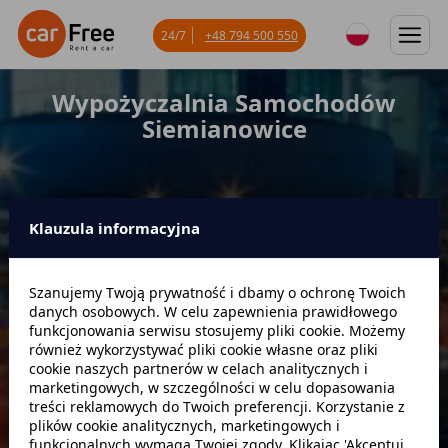
24/7
+48 794 500 550
Wypożyczalnia Samochodów
Siemianowice
Klauzula informacyjna
Miejsce odbioru
Szanujemy Twoją prywatność i dbamy o ochronę Twoich
danych osobowych. W celu zapewnienia prawidłowego
Data odbioru
Godzina
funkcjonowania serwisu stosujemy pliki cookie. Możemy
również wykorzystywać pliki cookie własne oraz pliki
cookie naszych partnerów w celach analitycznych i
marketingowych, w szczególności w celu dopasowania
Data zwrotu
Godzina
treści reklamowych do Twoich preferencji. Korzystanie z
plików cookie analitycznych, marketingowych i
funkcjonalnych wymaga Twojej zgody. Klikając 'Akceptuj