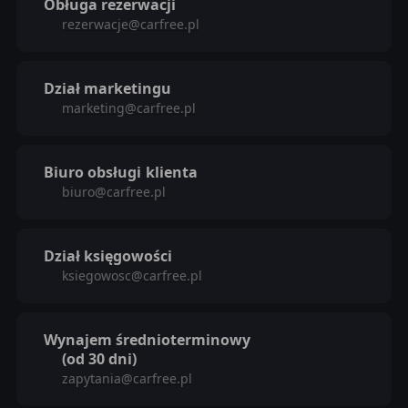
Obługa rezerwacji
rezerwacje@carfree.pl
Dział marketingu
marketing@carfree.pl
Biuro obsługi
klienta
biuro@carfree.pl
Dział księgowości
ksiegowosc@carfree.pl
Wynajem średnioterminowy
(od 30 dni)
zapytania@carfree.pl