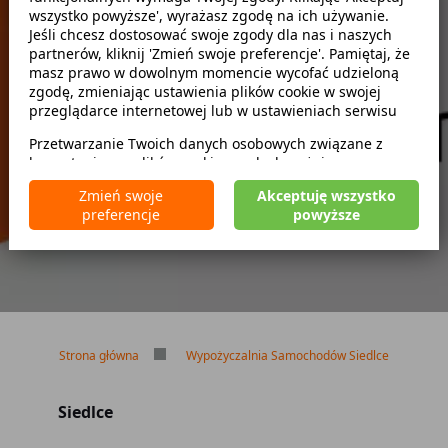
wszystko powyższe', wyrażasz zgodę na ich używanie.
Szukaj
Jeśli chcesz dostosować swoje zgody dla nas i naszych
partnerów, kliknij 'Zmień swoje preferencje'. Pamiętaj, że
masz prawo w dowolnym momencie wycofać udzieloną
zwróć w innym miejscu
zgodę, zmieniając ustawienia plików cookie w swojej
przeglądarce internetowej lub w ustawieniach serwisu
Przetwarzanie Twoich danych osobowych związane z
korzystaniem z plików cookie w celach wyżej
Brak kaucji
wymienionych jest prowadzone przez
CarFree sp. z o.o.
z
Brak limitu kilometrów
Zmień swoje
Akceptuję wszystko
siedzibą w Warszawie (02-677), ul. Cybernetyki 5,
Bezpłatne odwołanie rezerwacji
preferencje
powyższe
będącego administratorem danych. W niektórych
przypadkach administratorami danych mogą być również
nasi partnerzy. Szczegółowe informacje na temat
korzystania przez nas i naszych partnerów z plików cookie
oraz przetwarzania Twoich danych osobowych, w tym
dotyczące Twoich uprawnień, zawarte są w naszej
Polityce prywatności.
Strona główna
Wypożyczalnia Samochodów Siedlce
Siedlce