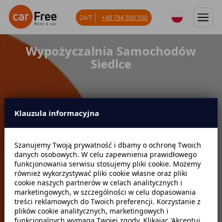
24/7
+48 794 500 550
Wypożyczalnia Samochodów
Siedlce
Klauzula informacyjna
Miejsce odbioru
Szanujemy Twoją prywatność i dbamy o ochronę Twoich
danych osobowych. W celu zapewnienia prawidłowego
Data odbioru
Godzina
funkcjonowania serwisu stosujemy pliki cookie. Możemy
również wykorzystywać pliki cookie własne oraz pliki
cookie naszych partnerów w celach analitycznych i
marketingowych, w szczególności w celu dopasowania
Data zwrotu
Godzina
treści reklamowych do Twoich preferencji. Korzystanie z
plików cookie analitycznych, marketingowych i
funkcjonalnych wymaga Twojej zgody. Klikając 'Akceptuj