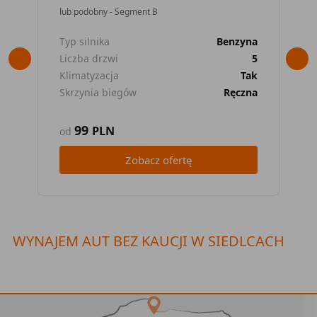
lub podobny - Segment B
lub
Typ silnika
Benzyna
Typ
Liczba drzwi
5
Lic
Klimatyzacja
Tak
Kli
Skrzynia biegów
Ręczna
Skr
99
PLN
od
od
Zobacz ofertę
WYNAJEM AUT BEZ KAUCJI W SIEDLCACH