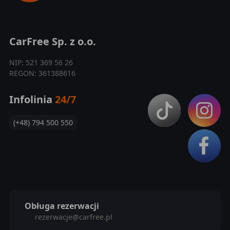
CarFree Sp. z o.o.
NIP: 521 369 56 26
REGON: 361388616
Infolinia
24/7
(+48) 794 500 550
Obługa rezerwacji
rezerwacje@carfree.pl