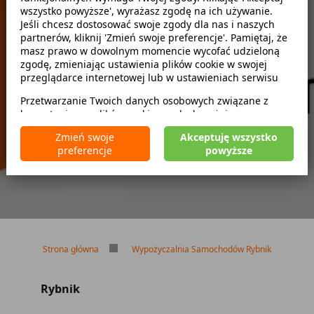
wszystko powyższe', wyrażasz zgodę na ich używanie.
Szukaj
Jeśli chcesz dostosować swoje zgody dla nas i naszych
partnerów, kliknij 'Zmień swoje preferencje'. Pamiętaj, że
masz prawo w dowolnym momencie wycofać udzieloną
zwróć w innym miejscu
zgodę, zmieniając ustawienia plików cookie w swojej
przeglądarce internetowej lub w ustawieniach serwisu
Przetwarzanie Twoich danych osobowych związane z
korzystaniem z plików cookie w celach wyżej
Brak kaucji
wymienionych jest prowadzone przez
CarFree sp. z o.o.
z
Brak limitu kilometrów
Zmień swoje
Akceptuję wszystko
siedzibą w Warszawie (02-677), ul. Cybernetyki 5,
Bezpłatne odwołanie rezerwacji
preferencje
powyższe
będącego administratorem danych. W niektórych
przypadkach administratorami danych mogą być również
nasi partnerzy. Szczegółowe informacje na temat
korzystania przez nas i naszych partnerów z plików cookie
oraz przetwarzania Twoich danych osobowych, w tym
dotyczące Twoich uprawnień, zawarte są w naszej
Polityce prywatności.
Strona główna
Wypożyczalnia Samochodów Rybnik
Rybnik