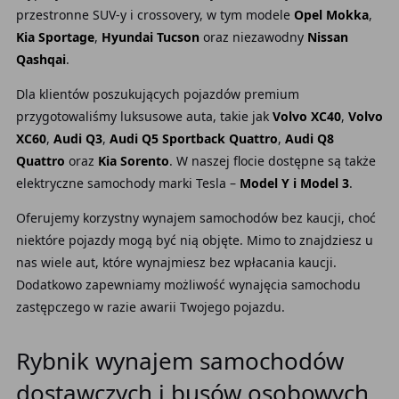
przestronne SUV-y i crossovery, w tym modele
Opel Mokka
,
Kia Sportage
,
Hyundai Tucson
oraz niezawodny
Nissan
Qashqai
.
Dla klientów poszukujących pojazdów premium
przygotowaliśmy luksusowe auta, takie jak
Volvo XC40
,
Volvo
XC60
,
Audi Q3
,
Audi Q5 Sportback Quattro
,
Audi Q8
Quattro
oraz
Kia Sorento
. W naszej flocie dostępne są także
elektryczne samochody marki Tesla –
Model Y i Model 3
.
Oferujemy korzystny wynajem samochodów bez kaucji, choć
niektóre pojazdy mogą być nią objęte. Mimo to znajdziesz u
nas wiele aut, które wynajmiesz bez wpłacania kaucji.
Dodatkowo zapewniamy możliwość wynajęcia samochodu
zastępczego w razie awarii Twojego pojazdu.
Rybnik wynajem samochodów
dostawczych i busów osobowych