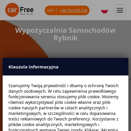
24/7
+48 794 500 550
Wypożyczalnia Samochodów
Rybnik
Klauzula informacyjna
Miejsce odbioru
Szanujemy Twoją prywatność i dbamy o ochronę Twoich
danych osobowych. W celu zapewnienia prawidłowego
Data odbioru
Godzina
funkcjonowania serwisu stosujemy pliki cookie. Możemy
również wykorzystywać pliki cookie własne oraz pliki
cookie naszych partnerów w celach analitycznych i
marketingowych, w szczególności w celu dopasowania
Data zwrotu
Godzina
treści reklamowych do Twoich preferencji. Korzystanie z
plików cookie analitycznych, marketingowych i
funkcjonalnych wymaga Twojej zgody. Klikając 'Akceptuj