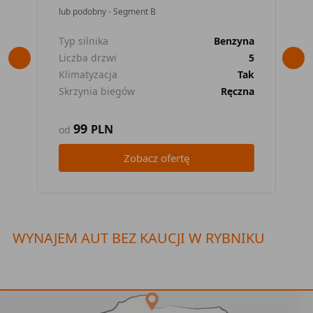
lub podobny - Segment B
lub
Typ silnika
Benzyna
Typ
Liczba drzwi
5
Lic
Klimatyzacja
Tak
Kli
Skrzynia biegów
Ręczna
Skr
99
PLN
od
od
Zobacz ofertę
WYNAJEM AUT BEZ KAUCJI W RYBNIKU