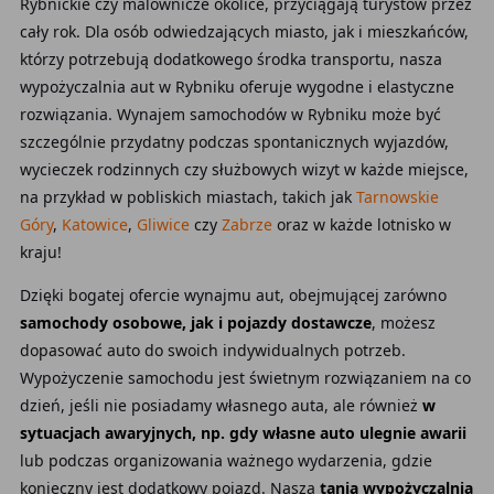
Rybnickie czy malownicze okolice, przyciągają turystów przez
cały rok. Dla osób odwiedzających miasto, jak i mieszkańców,
którzy potrzebują dodatkowego środka transportu, nasza
wypożyczalnia aut w Rybniku oferuje wygodne i elastyczne
rozwiązania. Wynajem samochodów w Rybniku może być
szczególnie przydatny podczas spontanicznych wyjazdów,
wycieczek rodzinnych czy służbowych wizyt w każde miejsce,
na przykład w pobliskich miastach, takich jak
Tarnowskie
Góry
,
Katowice
,
Gliwice
czy
Zabrze
oraz w każde lotnisko w
kraju!
Dzięki bogatej ofercie wynajmu aut, obejmującej zarówno
samochody osobowe, jak i pojazdy dostawcze
, możesz
dopasować auto do swoich indywidualnych potrzeb.
Wypożyczenie samochodu jest świetnym rozwiązaniem na co
dzień, jeśli nie posiadamy własnego auta, ale również
w
sytuacjach awaryjnych, np. gdy własne auto ulegnie awarii
lub podczas organizowania ważnego wydarzenia, gdzie
konieczny jest dodatkowy pojazd. Nasza
tania wypożyczalnia