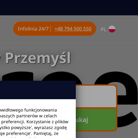
Infolinia
24/7
+48 794 500 550
PL
 Przemyśl
awidłowego funkcjonowania
 naszych partnerów w celach
Szukaj
referencji. Korzystanie z plików
zystko powyższe', wyrażasz zgodę
je preferencje'. Pamiętaj, że