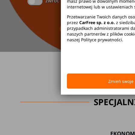
zwróć w innym miejscu
masz prawo w dowolnym momencie 
internetowej lub w ustawieniach 
Przetwarzanie Twoich danych oso
przez
CarFree sp. z o.o.
z siedzib
Brak kaucji
Br
przypadkach administratorami dan
naszych partnerów z plików cook
naszej Polityce prywatności.
Zmień swoje 
SPECJALN
EKONOM