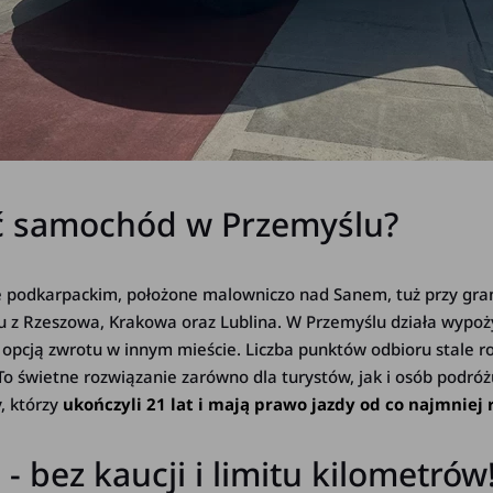
ć samochód w Przemyślu?
e podkarpackim, położone malowniczo nad Sanem, tuż przy gra
 z Rzeszowa, Krakowa oraz Lublina. W Przemyślu działa wypoż
z opcją zwrotu w innym mieście. Liczba punktów odbioru stale ro
 To świetne rozwiązanie zarówno dla turystów, jak i osób podró
, którzy
ukończyli 21 lat i mają prawo jazdy od co najmniej 
 bez kaucji i limitu kilometrów