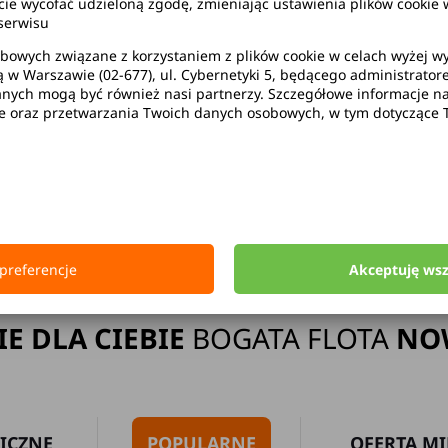
wycofać udzieloną zgodę, zmieniając ustawienia plików cookie w
serwisu
bowych związane z korzystaniem z plików cookie w celach wyżej 
ą w Warszawie (02-677), ul. Cybernetyki 5, będącego administrato
ak limitu kilometrów
Bezpłatne 
ych mogą być również nasi partnerzy. Szczegółowe informacje na 
ie oraz przetwarzania Twoich danych osobowych, w tym dotyczące 
Strona główna
Wypożyczalnia Samochodów Przemyśl
preferencje
Akceptuję ws
IE DLA CIEBIE
BOGATA FLOTA
NO
ICZNE
POPULARNE
OFERTA MI