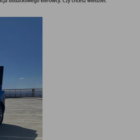
racja dodatkowego kierowcy. Czy chcesz wiedzieć