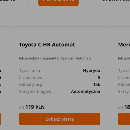
Toyota C-HR Automat
Mer
lub podobny - Segment Crossover (Automat)
lub po
a
Typ silnika
Hybryda
Typ si
5
Liczba drzwi
5
Liczb
k
Klimatyzacja
Tak
Klima
a
Skrzynia biegów
Automatyczna
Skrzy
119
1
PLN
od
od
Zobacz ofertę