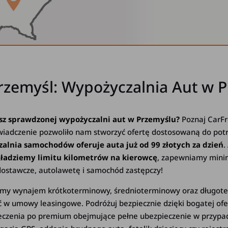
emyśl: Wypożyczalnia Aut w P
sz sprawdzonej wypożyczalni aut w Przemyślu?
Poznaj CarFr
świadczenie pozwoliło nam stworzyć ofertę dostosowaną do po
alnia samochodów oferuje auta już od 99 złotych za dzień
.
 kładziemy limitu kilometrów na kierowcę
, zapewniamy minim
ostawcze, autolawetę i samochód zastępczy!
iamy wynajem krótkoterminowy, średnioterminowy oraz długote
zić w umowy leasingowe. Podróżuj bezpiecznie dzięki bogatej o
czenia po premium obejmujące pełne ubezpieczenie w przypad