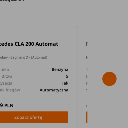
cedes CLA 200 Automat
Mercedes GLA 2
dobny - Segment D+ (Automat)
lub podobny - Segment D+
lnika
Benzyna
Typ silnika
a drzwi
5
Liczba drzwi
tyzacja
Tak
Klimatyzacja
nia biegów
Automatyczna
Skrzynia biegów
89
169
PLN
PLN
od
Zobacz ofertę
Zobacz 