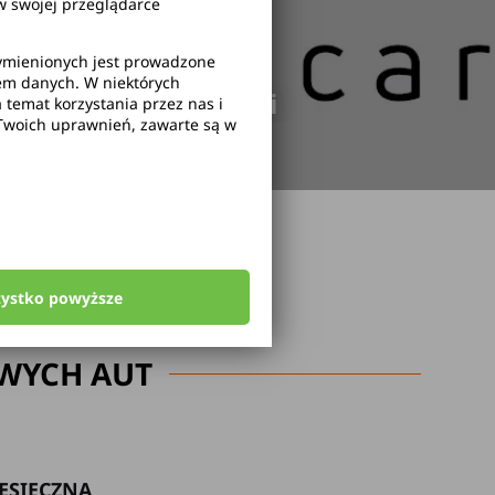
 swojej przeglądarce
wymienionych jest prowadzone
rem danych. W niektórych
odwołanie rezerwacji
temat korzystania przez nas i
Twoich uprawnień, zawarte są w
zystko powyższe
WYCH AUT
ESIĘCZNA