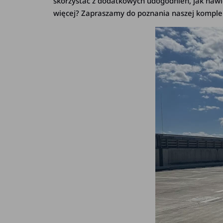
skorzystać z dodatkowych udogodnień, jak nawig
więcej? Zapraszamy do poznania naszej komplek