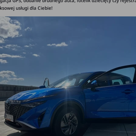
acja GPS, oddanie brudnego auta, fotelik dziecięcy czy rejest
sowej usługi dla Ciebie!