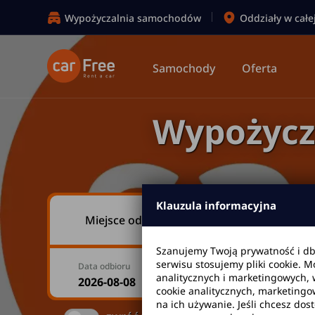
Wypożyczalnia samochodów
Oddziały w całe
Samochody
Oferta
Wypożycz
Klauzula informacyjna
Miejsce odbioru
Szanujemy Twoją prywatność i d
serwisu stosujemy pliki cookie. 
Data odbioru
Godzina
analitycznych i marketingowych, 
cookie analitycznych, marketingo
na ich używanie. Jeśli chcesz dos