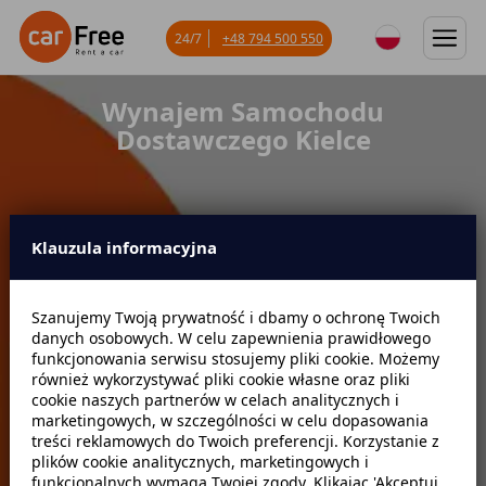
24/7
+48 794 500 550
Wynajem Samochodu
Dostawczego Kielce
Klauzula informacyjna
Miejsce odbioru
Szanujemy Twoją prywatność i dbamy o ochronę Twoich
danych osobowych. W celu zapewnienia prawidłowego
Data odbioru
Godzina
funkcjonowania serwisu stosujemy pliki cookie. Możemy
również wykorzystywać pliki cookie własne oraz pliki
cookie naszych partnerów w celach analitycznych i
marketingowych, w szczególności w celu dopasowania
Data zwrotu
Godzina
treści reklamowych do Twoich preferencji. Korzystanie z
plików cookie analitycznych, marketingowych i
funkcjonalnych wymaga Twojej zgody. Klikając 'Akceptuj