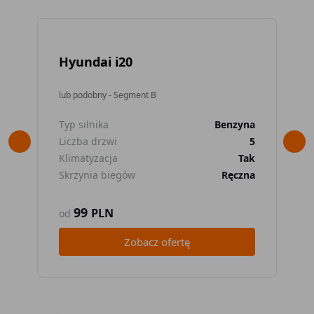
Hyundai i20
To
lub podobny - Segment B
lub
Typ silnika
Benzyna
Typ
Liczba drzwi
5
Lic
Klimatyzacja
Tak
Kli
Skrzynia biegów
Ręczna
Skr
99
PLN
od
od
Zobacz ofertę