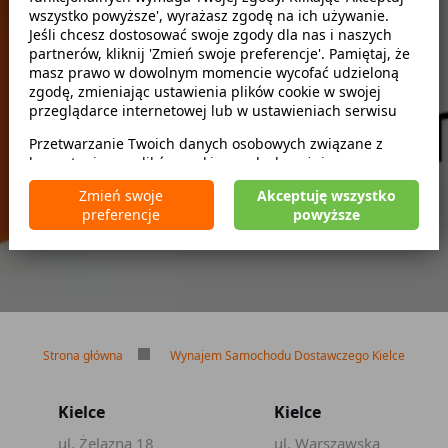
wszystko powyższe', wyrażasz zgodę na ich używanie.
Szukaj
Jeśli chcesz dostosować swoje zgody dla nas i naszych
partnerów, kliknij 'Zmień swoje preferencje'. Pamiętaj, że
masz prawo w dowolnym momencie wycofać udzieloną
zwróć w innym miejscu
zgodę, zmieniając ustawienia plików cookie w swojej
przeglądarce internetowej lub w ustawieniach serwisu
Przetwarzanie Twoich danych osobowych związane z
korzystaniem z plików cookie w celach wyżej
Brak kaucji
wymienionych jest prowadzone przez
CarFree sp. z o.o.
z
Brak limitu kilometrów
Zmień swoje
Akceptuję wszystko
siedzibą w Warszawie (02-677), ul. Cybernetyki 5,
Bezpłatne odwołanie rezerwacji
preferencje
powyższe
będącego administratorem danych. W niektórych
przypadkach administratorami danych mogą być również
nasi partnerzy. Szczegółowe informacje na temat
korzystania przez nas i naszych partnerów z plików cookie
oraz przetwarzania Twoich danych osobowych, w tym
dotyczące Twoich uprawnień, zawarte są w naszej
Polityce prywatności.
Strona główna
Wynajem Samochodu Dostawczego Kielce
Kielce
Kielce
ul. Żelazna 18
ul. Warszawska