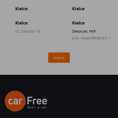
Kielce
Kielce
Kielce
Kielce
ul. Żelazna 18
Dworzec PKP
plac Niepodległości 1
więcej