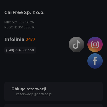
CarFree Sp. z o.o.
NIP: 521 369 56 26
REGON: 361388616
Infolinia
24/7
(+48) 794 500 550
Obługa rezerwacji
rezerwacje@carfree.pl