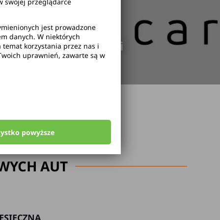
 swojej przeglądarce
wymienionych jest prowadzone
rem danych. W niektórych
odwołanie rezerwacji
temat korzystania przez nas i
Twoich uprawnień, zawarte są w
zystko powyższe
WYCH AUT
ESIĘCZNA