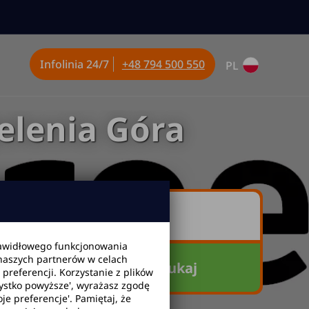
Infolinia
24/7
+48 794 500 550
PL
elenia Góra
awidłowego funkcjonowania
 naszych partnerów w celach
Szukaj
referencji. Korzystanie z plików
zystko powyższe', wyrażasz zgodę
je preferencje'. Pamiętaj, że