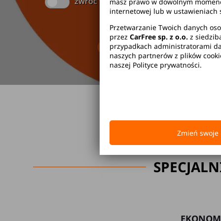
zwróć w innym miejscu
masz prawo w dowolnym momencie 
internetowej lub w ustawieniach 
Przetwarzanie Twoich danych oso
przez
CarFree sp. z o.o.
z siedzib
Brak kaucji
Br
przypadkach administratorami dan
naszych partnerów z plików cook
naszej Polityce prywatności.
Zmień swoje 
SPECJALN
EKONOM