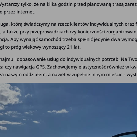
Wystarczy tylko, że na kilka godzin przed planowaną trasą zare
o przez internet.
ługa, którą świadczymy na rzecz klientów indywidualnych oraz
 a także przy przeprowadzkach czy konieczności zorganizowania
ją. Aby wynająć samochód trzeba spełnić jedynie dwa wymogi.
ugi to próg wiekowy wynoszący 21 lat.
ynajmu i dopasowanie usług do indywidualnych potrzeb. Na Tw
cka czy nawigacja GPS. Zachowujemy elastyczność również w kwest
a naszym oddziałem, a nawet w zupełnie innym mieście - wysta