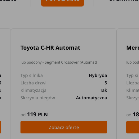
Toyota C-HR Automat
Mer
lub podobny - Segment Crossover (Automat)
lub po
a
Typ silnika
Hybryda
Typ si
5
Liczba drzwi
5
Liczb
k
Klimatyzacja
Tak
Klima
a
Skrzynia biegów
Automatyczna
Skrzy
119
1
PLN
od
od
Zobacz ofertę