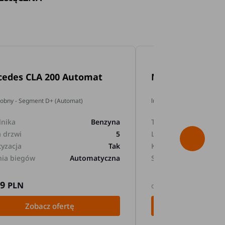
cedes CLA 200 Automat
Mercedes GLA 2
dobny - Segment D+ (Automat)
lub podobny - Segment D+
lnika
Benzyna
Typ silnika
a drzwi
5
Liczba drzwi
tyzacja
Tak
Klimatyzacja
nia biegów
Automatyczna
Skrzynia biegów
89
169
PLN
PLN
od
Zobacz ofertę
Zobacz 