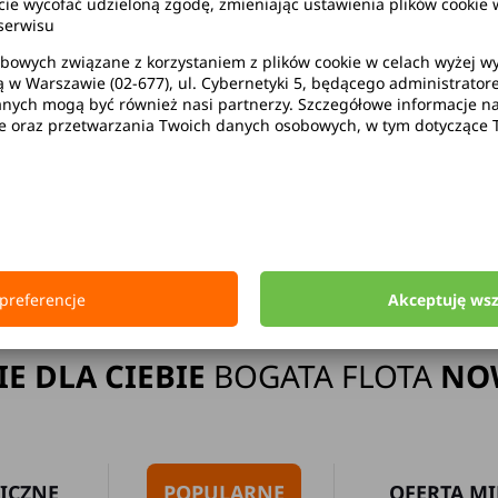
wycofać udzieloną zgodę, zmieniając ustawienia plików cookie w
serwisu
bowych związane z korzystaniem z plików cookie w celach wyżej 
ą w Warszawie (02-677), ul. Cybernetyki 5, będącego administrato
ak limitu kilometrów
Bezpłatne 
ych mogą być również nasi partnerzy. Szczegółowe informacje na 
ie oraz przetwarzania Twoich danych osobowych, w tym dotyczące 
Strona główna
Wypożyczalnia Samochodów Jelenia Góra
preferencje
Akceptuję ws
IE DLA CIEBIE
BOGATA FLOTA
NO
ICZNE
POPULARNE
OFERTA MI