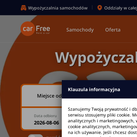
Wypożyczalnia samochodów
Oddziały w całe
Samochody
Oferta
Wypożyczal
Klauzula informacyjna
Miejsce odbioru
Szanujemy Twoją prywatność i d
serwisu stosujemy pliki cookie. 
Data odbioru
Godzina
analitycznych i marketingowych, 
cookie analitycznych, marketingo
na ich używanie. Jeśli chcesz dos