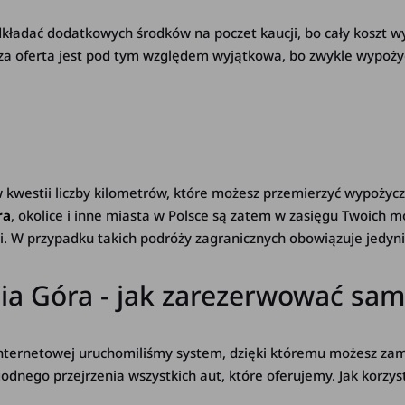
ładać dodatkowych środków na poczet kaucji, bo cały koszt wy
za oferta jest pod tym względem wyjątkowa, bo zwykle wypożyc
kwestii liczby kilometrów, które możesz przemierzyć wypożycz
ra
, okolice i inne miasta w Polsce są zatem w zasięgu Twoich mo
i. W przypadku takich podróży zagranicznych obowiązuje jedyn
nia Góra - jak zarezerwować sa
 internetowej uruchomiliśmy system, dzięki któremu możesz za
odnego przejrzenia wszystkich aut, które oferujemy. Jak korzys