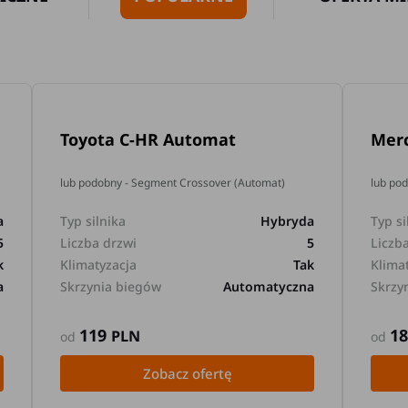
Toyota C-HR Automat
Mer
lub podobny - Segment Crossover (Automat)
lub po
a
Typ silnika
Hybryda
Typ si
5
Liczba drzwi
5
Liczb
k
Klimatyzacja
Tak
Klima
a
Skrzynia biegów
Automatyczna
Skrzy
119
1
PLN
od
od
Zobacz ofertę