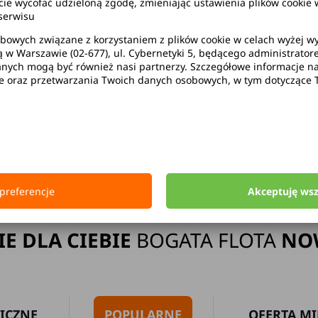
wycofać udzieloną zgodę, zmieniając ustawienia plików cookie w
serwisu
bowych związane z korzystaniem z plików cookie w celach wyżej 
ą w Warszawie (02-677), ul. Cybernetyki 5, będącego administrato
ak limitu kilometrów
Bezpłatne 
ych mogą być również nasi partnerzy. Szczegółowe informacje na 
ie oraz przetwarzania Twoich danych osobowych, w tym dotyczące 
Strona główna
Wypożyczalnia Samochodów Inowrocław
preferencje
Akceptuję ws
IE DLA CIEBIE
BOGATA FLOTA
NO
ICZNE
POPULARNE
OFERTA MI