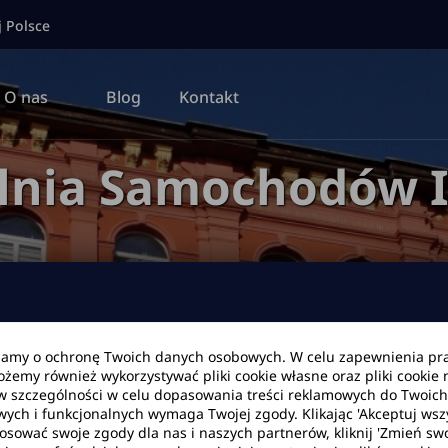
j Polsce
O nas
Blog
Kontakt
lnia Samochodów 
bamy o ochronę Twoich danych osobowych. W celu zapewnienia pr
Możemy również wykorzystywać pliki cookie własne oraz pliki cookie
Data zwrotu
Godzina
w szczególności w celu dopasowania treści reklamowych do Twoich p
wych i funkcjonalnych wymaga Twojej zgody. Klikając 'Akceptuj ws
tosować swoje zgody dla nas i naszych partnerów, kliknij 'Zmień swo