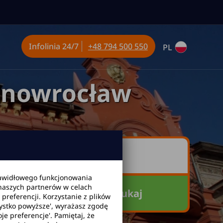
Infolinia
24/7
+48 794 500 550
PL
Inowrocław
awidłowego funkcjonowania
 naszych partnerów w celach
Szukaj
referencji. Korzystanie z plików
zystko powyższe', wyrażasz zgodę
je preferencje'. Pamiętaj, że