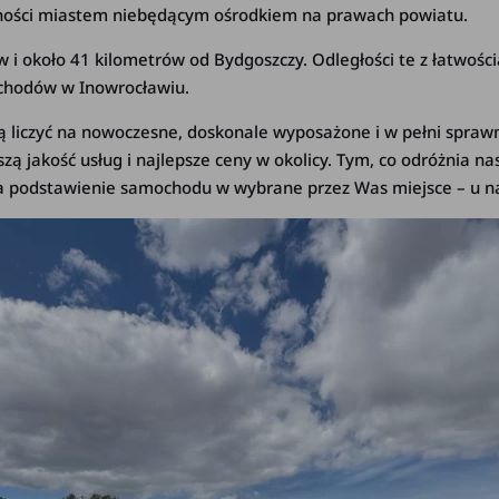
dności miastem niebędącym ośrodkiem na prawach powiatu.
w i około 41 kilometrów od Bydgoszczy. Odległości te z łatw
chodów w Inowrocławiu.
liczyć na nowoczesne, doskonale wyposażone i w pełni sprawn
ą jakość usług i najlepsze ceny w okolicy. Tym, co odróżnia na
 za podstawienie samochodu w wybrane przez Was miejsce – u nas