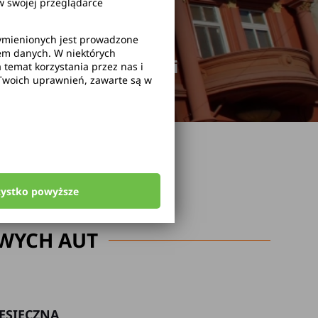
 swojej przeglądarce
wymienionych jest prowadzone
rem danych. W niektórych
odwołanie rezerwacji
temat korzystania przez nas i
Twoich uprawnień, zawarte są w
zystko powyższe
WYCH AUT
ESIĘCZNA