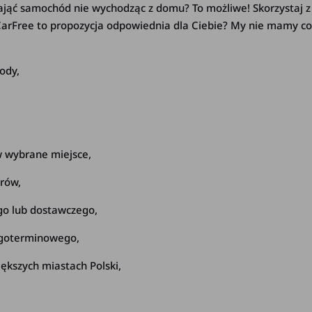
nająć samochód nie wychodząc z domu? To możliwe! Skorzystaj 
 CarFree to propozycja odpowiednia dla Ciebie? My nie mamy co
ody,
w wybrane miejsce,
trów,
o lub dostawczego,
ługoterminowego,
ększych miastach Polski,