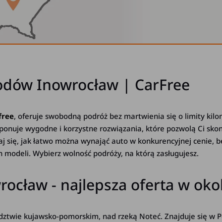
dów Inowrocław | CarFree
free
, oferuje swobodną podróż bez martwienia się o limity kil
oponuje wygodne i korzystne rozwiązania, które pozwolą Ci skon
aj się, jak łatwo można wynająć auto w konkurencyjnej cenie, 
h modeli. Wybierz wolność podróży, na którą zasługujesz.
ocław - najlepsza oferta w okol
twie kujawsko-pomorskim, nad rzeką Noteć. Znajduje się w Po