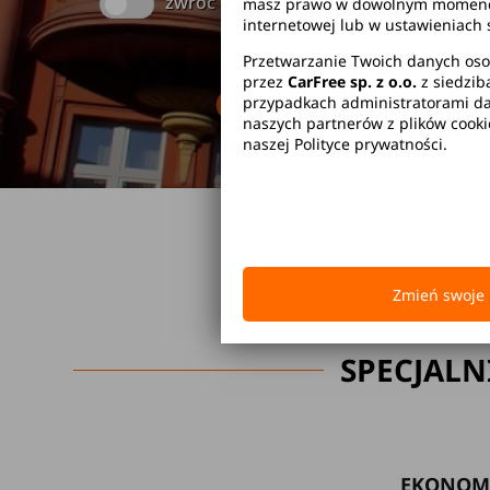
zwróć w innym miejscu
masz prawo w dowolnym momencie 
internetowej lub w ustawieniach 
Przetwarzanie Twoich danych oso
przez
CarFree sp. z o.o.
z siedzib
Brak kaucji
Br
przypadkach administratorami dan
naszych partnerów z plików cook
naszej Polityce prywatności.
Zmień swoje 
SPECJALN
EKONOM