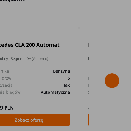
cedes CLA 200 Automat
Mercedes GLA 2
dobny - Segment D+ (Automat)
lub podobny - Segment D+
lnika
Benzyna
Typ silnika
a drzwi
5
Liczba drzwi
tyzacja
Tak
Klimatyzacja
nia biegów
Automatyczna
Skrzynia biegów
89
169
PLN
PLN
od
Zobacz ofertę
Zobacz 