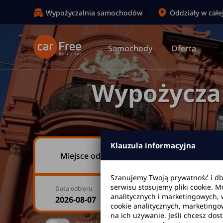
Wypożyczalnia samochodów
Oddziały w całe
Samochody
Oferta
Wypożycza
Klauzula informacyjna
Miejsce odbioru
Szanujemy Twoją prywatność i d
serwisu stosujemy pliki cookie. 
Data odbioru
Godzina
analitycznych i marketingowych, 
cookie analitycznych, marketingo
na ich używanie. Jeśli chcesz dos