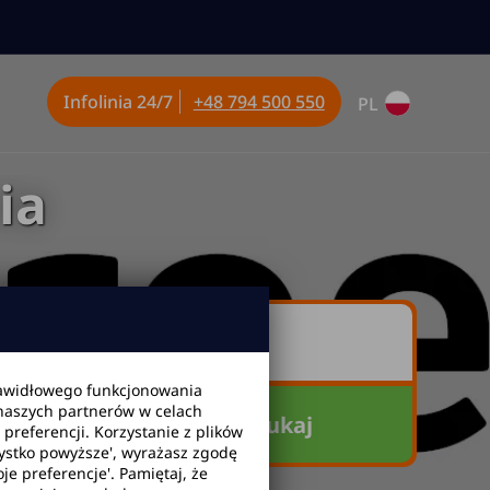
Infolinia
24/7
+48 794 500 550
PL
ia
awidłowego funkcjonowania
 naszych partnerów w celach
Szukaj
referencji. Korzystanie z plików
zystko powyższe', wyrażasz zgodę
je preferencje'. Pamiętaj, że