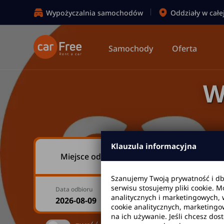
Wypożyczalnia samochodów
Oddziały w całe
Samochody
Oferta
W
Klauzula informacyjna
Miejsce odbioru
Szanujemy Twoją prywatność i d
serwisu stosujemy pliki cookie. 
Data odbioru
Godzina
analitycznych i marketingowych, 
cookie analitycznych, marketingo
na ich używanie. Jeśli chcesz dos