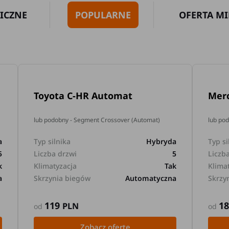
ICZNE
POPULARNE
OFERTA MI
Toyota C-HR Automat
Mer
lub podobny - Segment Crossover (Automat)
lub po
a
Typ silnika
Hybryda
Typ si
5
Liczba drzwi
5
Liczb
k
Klimatyzacja
Tak
Klima
a
Skrzynia biegów
Automatyczna
Skrzy
119
1
PLN
od
od
Zobacz ofertę