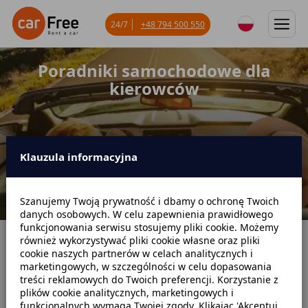
24/7
+48 794 500 550
Poradniki samochodowe dla
kierowców
Klauzula informacyjna
Szanujemy Twoją prywatność i dbamy o ochronę Twoich
danych osobowych. W celu zapewnienia prawidłowego
funkcjonowania serwisu stosujemy pliki cookie. Możemy
również wykorzystywać pliki cookie własne oraz pliki
Strona główna
Blog
Poradniki samochodowe
cookie naszych partnerów w celach analitycznych i
marketingowych, w szczególności w celu dopasowania
treści reklamowych do Twoich preferencji. Korzystanie z
plików cookie analitycznych, marketingowych i
funkcjonalnych wymaga Twojej zgody. Klikając 'Akceptuj