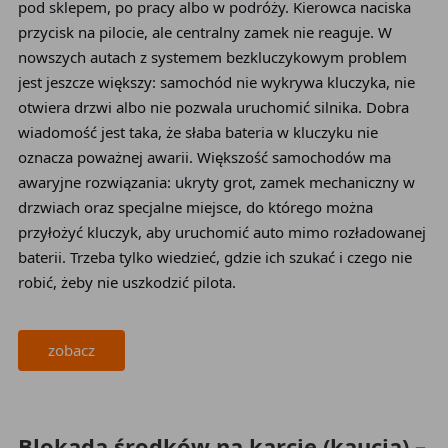
pod sklepem, po pracy albo w podróży. Kierowca naciska
przycisk na pilocie, ale centralny zamek nie reaguje. W
nowszych autach z systemem bezkluczykowym problem
jest jeszcze większy: samochód nie wykrywa kluczyka, nie
otwiera drzwi albo nie pozwala uruchomić silnika. Dobra
wiadomość jest taka, że słaba bateria w kluczyku nie
oznacza poważnej awarii. Większość samochodów ma
awaryjne rozwiązania: ukryty grot, zamek mechaniczny w
drzwiach oraz specjalne miejsce, do którego można
przyłożyć kluczyk, aby uruchomić auto mimo rozładowanej
baterii. Trzeba tylko wiedzieć, gdzie ich szukać i czego nie
robić, żeby nie uszkodzić pilota.
zobacz
2026-05-24
Blokada środków na karcie (kaucja) –