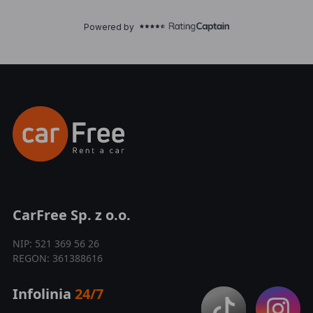
CarFree Sp. z o.o.
NIP: 521 369 56 26
REGON: 361388616
Infolinia
24/7